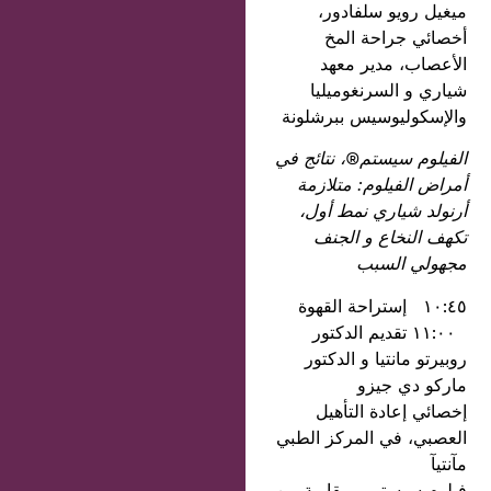
ميغيل رويو سلفادور،
أخصائي جراحة المخ
الأعصاب، مدير معهد
شياري و السرنغوميليا
والإسكوليوسيس ببرشلونة
الفيلوم سيستم
®
، نتائج في
أمراض الفيلوم
:
متلازمة
أرنولد شياري نمط أول،
تكهف النخاع و الجنف
مجهولي السبب
١٠:٤٥ إستراحة القهوة
١١:٠٠ تقديم الدكتور
روبيرتو مانتيا و الدكتور
ماركو دي جيزو
إخصائي إعادة التأهيل
العصبي، في المركز الطبي
مآنتيآ
فيلوم سيستيم- مقاربة بين