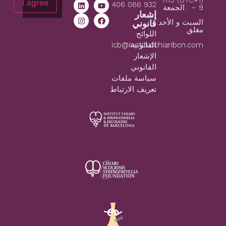
(1+UTC) h15
I agree
932 066 406
– 9 : الجمعة
إشعار
السبت و الأحد:
قانوني
مغلق
اللوائح
icb@institutchiaribcn.com
القانونية
الإشعار
القانوني
سياسة ملفات
تعريف الارتباط