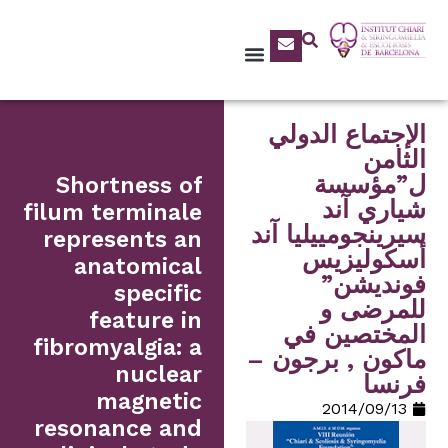
الإجتماع الدولي
الثامن
ل”مؤسسة
Shortness of
شياري آند
filum terminale
سيرينجومييليا آند
represents an
أسكوليزيس
anatomical
فونديشن”
specific
للمرضى و
feature in
المختصين في
fibromyalgia: a
ماكون , برجون –
nuclear
فرنسا
magnetic
13‏/09‏/2014
resonance and