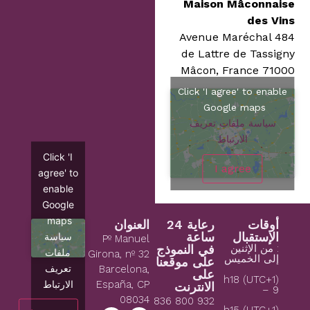
Maison Mâconnaise
des Vins
484 Avenue Maréchal
de Lattre de Tassigny
71000 Mâcon, France
Click 'I agree' to enable
Google maps
سياسة ملفات تعريف
الارتباط
Click 'I
I agree
agree' to
enable
Google
maps
أوقات
رعاية 24
العنوان
الإستقبال
ساعة
سياسة
Pº Manuel
: من الإثنين
في النموذج
ملفات
Girona, nº 32
إلى الخميس
على موقعنا
تعريف
Barcelona,
على
(1+UTC) h18
الارتباط
España, CP
الانترنت
– 9
08034
932 800 836