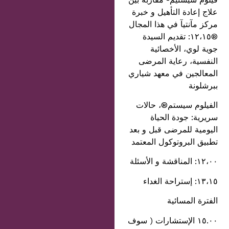
علاج إعادة التأهيل و خبرة
مركز مآنتيآ في هذا المجال
®١٢،١٥: تقديم السيدة
جوية لوي، الأخصائية
النفسية، رعاية المرضى
المعالجين في معهد شياري
ببرشلونة
الفيلوم سيستم®، حالات
سريرية: جودة الحياة
اليومية للمرضى قبل و بعد
تطبيق البروتوكول المعتمد
١٢،٠٠: المناقشة و الأسئلة
١٣،١٥: إستراحة الغداء
الفترة المسائية
١٥.٠٠ الإستشارات ( سوف