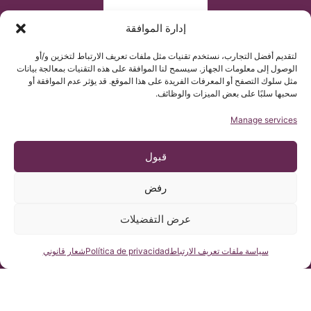
إدارة الموافقة
لتقديم أفضل التجارب، نستخدم تقنيات مثل ملفات تعريف الارتباط لتخزين و/أو
الوصول إلى معلومات الجهاز. سيسمح لنا الموافقة على هذه التقنيات بمعالجة بيانات
© حقوق الطبع والنشر معهد كياري 2025
معهد كياري آند سيرينقوميليا آند إسكليوزيس دي برشلونة يستند على
مثل سلوك التصفح أو المعرفات الفريدة على هذا الموقع. قد يؤثر عدم الموافقة أو
اللوائح الأوروبية رقم 2016/679 المتعلقة بحماية البيانات الشخصية
سحبها سلبًا على بعض الميزات والوظائف.
محتوى هذا الموقع هو ترجمة غير رسمية للنص الأصلي الموجود في
صفحتنا الإكترونية باللغة الإسبانية، و هو لتسهيل فهم المعلومات الطبية
التي يريد معهد كيآري برشلونة توصيلها إلى جميع المرضى من كل أنحاء
Manage services
العالم
قبول
رفض
عرض التفضيلات
اسألنا
سياسة ملفات تعريف الارتباط
Política de privacidad
شعار قانوني