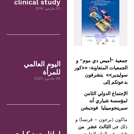
clinical study
02 مارس, 2016
جمعية “أميس دي موم” و
اليوم العالمي
الجمعيات
المتعاونة: <<كور
للمرأة
سوليدير>> يتشرفون
06 مارس, 2020
بدعوتكم إلى
الإجتماع الدولي الثامن
لمؤسسة شياري آند
سيرينجومييليا فونديشن
ماكون (برجون – فرنسا) و
ذلك في
الثالث عشر من
شتنبر
في العام الجاري