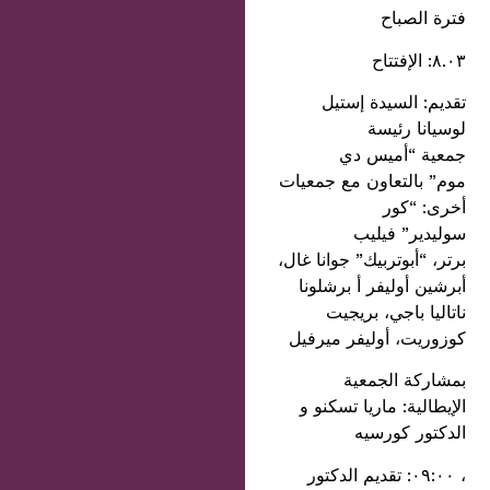
فترة الصباح
٨.٠٣: الإفتتاح
تقديم: السيدة إستيل
لوسيانا رئيسة
جمعية “أميس دي
موم” بالتعاون مع جمعيات
أخرى: “كور
سوليدير” فيليب
برتر، “أبوتربيك” جوانا غال،
أبرشين أوليفر أ برشلونا
ناتاليا باجي، بريجيت
كوزوريت، أوليفر ميرفيل
بمشاركة الجمعية
الإيطالية: ماريا تسكنو و
الدكتور كورسيه
، ٠٩:٠٠: تقديم الدكتور