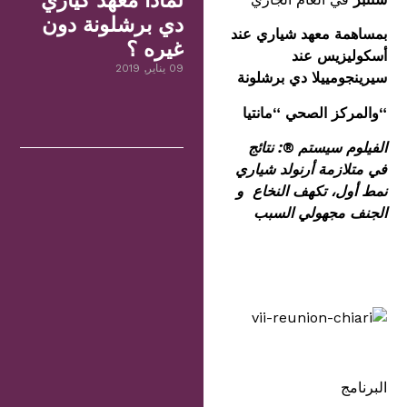
لماذا معهد كياري
دي برشلونة دون
بمساهمة معهد شياري عند
غيره ؟
أسكوليزيس عند
09 يناير, 2019
سيرينجومييلا دي برشلونة
“والمركز الصحي “مانتيا
الفيلوم سيستم ®: نتائج
في متلازمة أرنولد شياري
نمط أول، تكهف النخاع و
الجنف مجهولي السبب
البرنامج