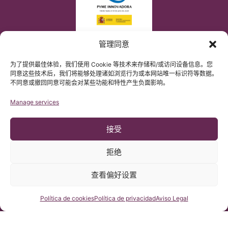
管理同意
为了提供最佳体验，我们使用 Cookie 等技术来存储和/或访问设备信息。您
同意这些技术后，我们将能够处理诸如浏览行为或本网站唯一标识符等数据。
不同意或撤回同意可能会对某些功能和特性产生负面影响。
Manage services
接受
拒绝
查看偏好设置
© 版权 Institut Chiari 2025
巴塞罗那Chiari畸形&脊髓空洞症&脊柱侧弯研究所遵守欧盟数据保
护法案第2016/679条（GDPR）
咨询我们
Política de cookies
Política de privacidad
Aviso Legal
本网站内容原文为西班牙语，网站的翻译内容非官方翻译，不具法
律效力。本网站翻译旨在帮助读者理解原文网站内容。