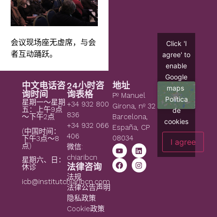
会议现场座无虚席，与会
Click 'I
者互动踊跃。
agree' to
enable
Google
中文电话咨
24小时咨
地址
maps
询时间
询表格
Pº Manuel
Política
星期一～星期
+34 932 800
Girona, nº 32
五：上午9点
de
836
～下午2点
Barcelona,
cookies
+34 932 066
España, CP
(中国时间：
406
08034
下午3点～8
I agree
点)
微信:
chiaribcn
星期六、日：
法律咨询
休诊
法规
icb@institutchiaribcn.com
法律公告声明
隐私政策
Cookie政策