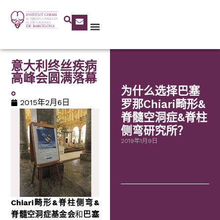
意大利终丝疾病
高峰会圆满落幕
。
为什么选择巴塞
2015年2月6日
罗那Chiari畸形&
脊髓空洞症&脊柱
侧弯研究所？
2019年1月9日
Chiari畸形
&
脊柱侧弯
&
脊髓空洞症基金会
和
巴塞