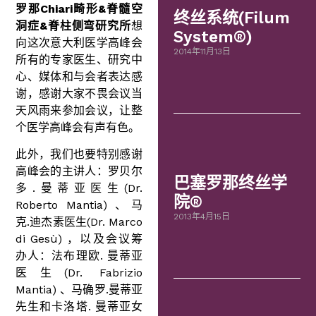
罗那
Chiari畸形
&
脊髓空
终丝系统(Filum
洞症
&
脊柱侧弯研究所
想
System®)
向这次意大利医学高峰会
2014年11月13日
所有的专家医生、研究中
心、媒体和与会者表达感
谢，感谢大家不畏会议当
天风雨来参加会议，让整
个医学高峰会有声有色。
此外，我们也要特别感谢
高峰会的主讲人：罗贝尔
巴塞罗那终丝学
多.曼蒂亚医生(Dr.
院®
Roberto Mantia) 、马
2013年4月15日
克.迪杰素医生(Dr. Marco
di Gesù) ，以及会议筹
办人：法布理欧. 曼蒂亚
医生(Dr. Fabrizio
Mantia) 、马确罗.曼蒂亚
先生和卡洛塔. 曼蒂亚女