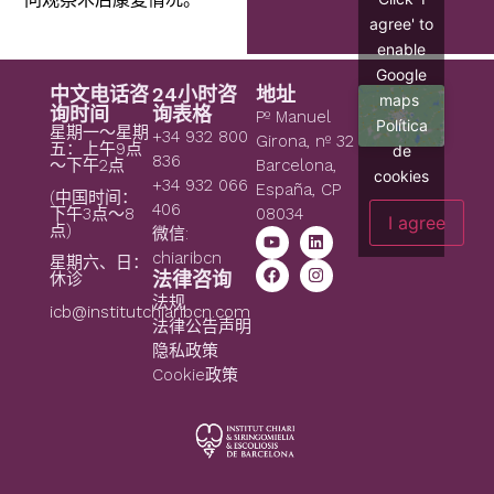
agree' to
enable
Google
中文电话咨
24小时咨
地址
maps
询时间
询表格
Pº Manuel
Política
星期一～星期
+34 932 800
Girona, nº 32
五：上午9点
de
836
～下午2点
Barcelona,
cookies
+34 932 066
España, CP
(中国时间：
406
08034
下午3点～8
I agree
点)
微信:
chiaribcn
星期六、日：
法律咨询
休诊
法规
icb@institutchiaribcn.com
法律公告声明
隐私政策
Cookie政策