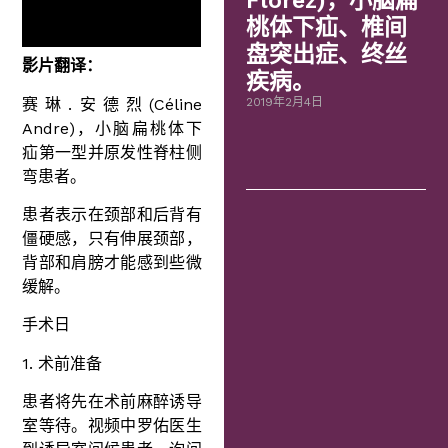
Flórez)，小脑扁
桃体下疝、椎间
盘突出症、终丝
影片翻译：
疾病。
赛琳.安德烈(Céline
2019年2月4日
Andre)，小脑扁桃体下
疝第一型并原发性脊柱侧
弯患者。
患者表示在颈部和后背有
僵硬感，只有伸展颈部，
背部和肩膀才能感到些微
缓解。
手术日
1. 术前准备
患者将先在术前麻醉诱导
室等待。视频中罗佑医生