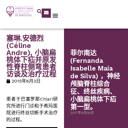
塞琳.安德烈
(Céline
Andre), 小脑扁
菲尔南达
桃体下疝并原发
(Fernanda
性脊柱侧弯患者
Isabelle Maia
访谈及治疗过程
de Silva) ，神经
2015年6月3日
颅脑脊柱综合
征、终丝疾病、
小脑扁桃体下疝
患者于巴塞罗那Chiari研
究所进行门诊和于希玛医
第一型。
院进行终丝切断手术治疗
2017年9月18日
的过程。