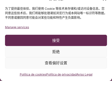
为了提供最佳体验，我们使用 Cookie 等技术来存储和/或访问设备信息。您
同意这些技术后，我们将能够处理诸如浏览行为或本网站唯一标识符等数据。
不同意或撤回同意可能会对某些功能和特性产生负面影响。
Manage services
接受
拒绝
查看偏好设置
© 版权 Institut Chiari 2025
巴塞罗那Chiari畸形&脊髓空洞症&脊柱侧弯研究所遵守欧盟数据保
护法案第2016/679条（GDPR）
咨询我们
Política de cookies
Política de privacidad
Aviso Legal
本网站内容原文为西班牙语，网站的翻译内容非官方翻译，不具法
律效力。本网站翻译旨在帮助读者理解原文网站内容。