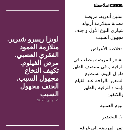
:ICSEB
ملاحظة
.سلين أندريه. مريضة
مصابة مبتلازمة أرنولد
شياري النوع الأول و جنف
مجهول السبب
لويزا ريبيرو شيرير.
متلازمة العمود
:خلاصة الأعراض
الفقري العصبي.
.تشعر المريضة بتصلب في
مرض الفيلوم.
الرقبة و في منتصف الظهر
تكهف النخاع
طوال اليوم. تستطيع
مجهول السبب.
الشعور بالراحة عند القيام
الجنف مجهول
بإمتداد للرقبة والظهر
السبب
والكتفين
21 يوليو, 2023
.يوم العملية
.١. التحضير
.تمر المريضة إلى غرفة