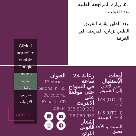
.٥. زيارة المراجعة الطبية
بعد العملية
.بعد الظهر يقوم الفريق
الطبي بزيارة المريضة في
الغرفة
Click 'I
agree' to
enable
Google
maps
أوقات
رعاية 24
العنوان
الإستقبال
ساعة
سياسة
Pº Manuel
: من الإثنين
في النموذج
ملفات
Girona, nº 32
إلى الخميس
على موقعنا
تعريف
Barcelona,
على
(1+UTC) h18
الارتباط
España, CP
الانترنت
– 9
08034
932 800 836
(1+UTC) h15
I agree
932 066 406
– 9 : الجمعة
إشعار
السبت و الأحد:
قانوني
مغلق
اللوائح