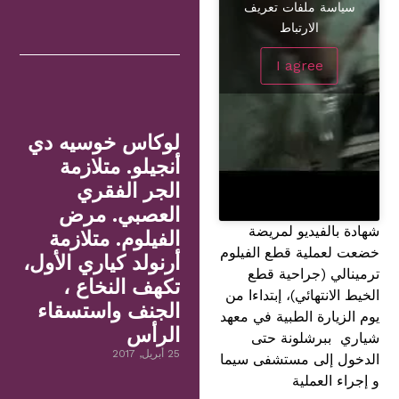
سياسة ملفات تعريف
الارتباط
I agree
لوكاس خوسيه دي
أنجيلو. متلازمة
الجر الفقري
العصبي. مرض
شهادة بالفيديو لمريضة
الفيلوم. متلازمة
خضعت لعملية قطع الفيلوم
أرنولد كياري الأول،
ترمينالي (جراحية قطع
تكهف النخاع ،
الخيط الانتهائي)، إبتداءا من
الجنف واستسقاء
يوم الزيارة الطبية في معهد
الرأس
شياري ببرشلونة حتى
25 أبريل, 2017
الدخول إلى مستشفى سيما
و إجراء العملية