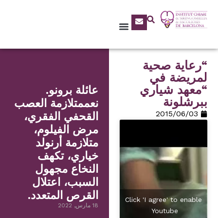
“رعاية صحية
لمريضة في
“معهد شياري
عائلة برونو.
ببرشلونة
نعممتلازمة العصب
03‏/06‏/2015
القحفي الفقري،
مرض الفيلوم،
متلازمة أرنولد
خياري، تكهف
النخاع مجهول
السبب، اعتلال
القرص المتعدد.
Click 'I agree' to enable
18 مارس, 2022
Youtube