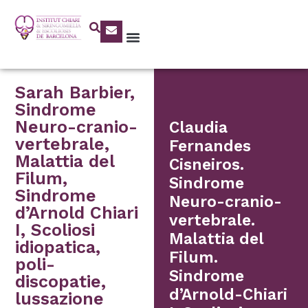
Sarah Barbier,
Sindrome
Neuro-cranio-
Claudia
vertebrale,
Fernandes
Malattia del
Cisneiros.
Filum,
Sindrome
Sindrome
Neuro-cranio-
d’Arnold Chiari
vertebrale.
I, Scoliosi
Malattia del
idiopatica,
Filum.
poli-
Sindrome
discopatie,
d’Arnold-Chiari
lussazione