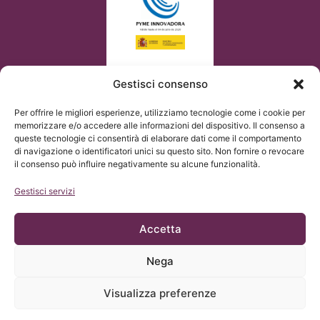
Gestisci consenso
Per offrire le migliori esperienze, utilizziamo tecnologie come i cookie per
memorizzare e/o accedere alle informazioni del dispositivo. Il consenso a
queste tecnologie ci consentirà di elaborare dati come il comportamento
di navigazione o identificatori unici su questo sito. Non fornire o revocare
il consenso può influire negativamente su alcune funzionalità.
Gestisci servizi
Accetta
Nega
© Copyright Institut Chiari 2025
L’Institut Chiari & Siringomielia & Escoliosis de Barcelona
adempie a quanto stabilito dal Regolamento UE 2016/679
Visualizza preferenze
(GDPR).
Il contenuto di questo sito web è una traduzione non ufficiale
del testo originale presente nel sito SPAGNOLO e di cortesia
dell’Institut Chiari & Siringomielia & Escoliosis de Barcelona, con