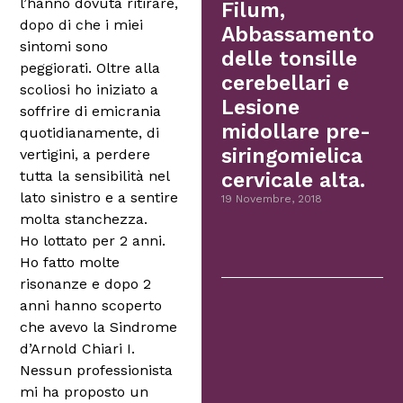
l’hanno dovuta ritirare,
Filum,
dopo di che i miei
Abbassamento
sintomi sono
delle tonsille
peggiorati. Oltre alla
cerebellari e
scoliosi ho iniziato a
Lesione
soffrire di emicrania
midollare pre-
quotidianamente, di
siringomielica
vertigini, a perdere
tutta la sensibilità nel
cervicale alta.
lato sinistro e a sentire
19 Novembre, 2018
molta stanchezza.
Ho lottato per 2 anni.
Ho fatto molte
risonanze e dopo 2
anni hanno scoperto
che avevo la Sindrome
d’Arnold Chiari I.
Nessun professionista
mi ha proposto un