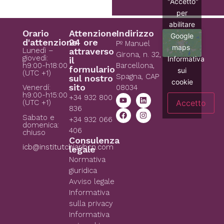
"Accetto"
per
abilitare
Orario
Attenzione
Indirizzo
Google
d'attenzione
24 ore
Pº Manuel
maps
Lunedì –
attraverso
Girona, n. 32,
giovedì:
Informativa
il
h9:00-h18:00
Barcellona,
formulario
sui
(UTC +1)
Spagna, CAP
sul nostro
cookie
sito
08034
Venerdí:
h9:00-h15:00
+34 932 800
Accetto
(UTC +1)
836
Sabato e
+34 932 066
domenica:
406
chiuso
Consulenza
icb@institutchiaribcn.com
legale
Normativa
giuridica
Avviso legale
Informativa
sulla privacy
Informativa