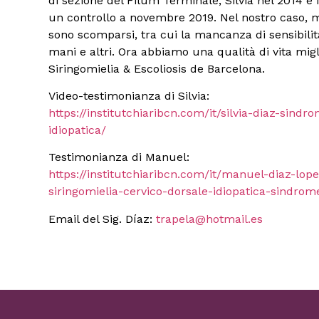
di sezione del Filum Terminale, Silvia nel 2014 e 
un controllo a novembre 2019. Nel nostro caso, 
sono scomparsi, tra cui la mancanza di sensibili
mani e altri. Ora abbiamo una qualità di vita migl
Siringomielia & Escoliosis de Barcelona.
Video-testimonianza di Silvia:
https://institutchiaribcn.com/it/silvia-diaz-sind
idiopatica/
Testimonianza di Manuel:
https://institutchiaribcn.com/it/manuel-diaz-lo
siringomielia-cervico-dorsale-idiopatica-sindrom
Email del Sig. Díaz:
trapela@hotmail.es