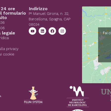
 24 ore
Indirizzo
il formulario
Pº Manuel Girona, n. 32,
sito
Barcellona, Spagna, CAP
836
08034
406
 legale
Fai c
ridica
lla privacy
ui cookie