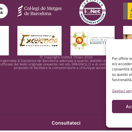
© Copyright Institut Chiari 2025
Per offrire 
Siringomielia & Escoliosis de Barcelona adempie a quanto stabilito dal Regolament
e/o accedere
ficiale del testo originale presente nel sito SPAGNOLO e di cortesia dell’Institut 
proposito di facilitare la comprensione a chiunque acceda al sito.
consentirà d
su questo si
funzionalità
Gestisci ser
Ac
Consultateci