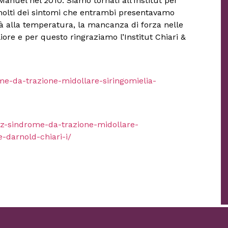
Manuel nel 2010. Siamo tornati all’Institut per
molti dei sintomi che entrambi presentavamo
tà alla temperatura, la mancanza di forza nelle
iore e per questo ringraziamo l’Institut Chiari &
rome-da-trazione-midollare-siringomielia-
pez-sindrome-da-trazione-midollare-
e-darnold-chiari-i/