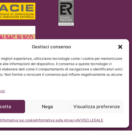
Gestisci consenso
le migliori esperienze, utilizziamo tecnologie come i cookie per memorizzare
o UE 2016/679 (GDPR).
 alle informazioni del dispositivo. Il consenso a queste tecnologie ci
Chiari & Siringomielia & Escoliosis de Barcelona, con il
i elaborare dati come il comportamento di navigazione o identificatori unici
to. Non fornire o revocare il consenso può influire negativamente su alcune
.
vizi
cetta
Nega
Visualizza preferenze
Informativa sui cookie
Informativa sulla privacy
AVVISO LEGALE