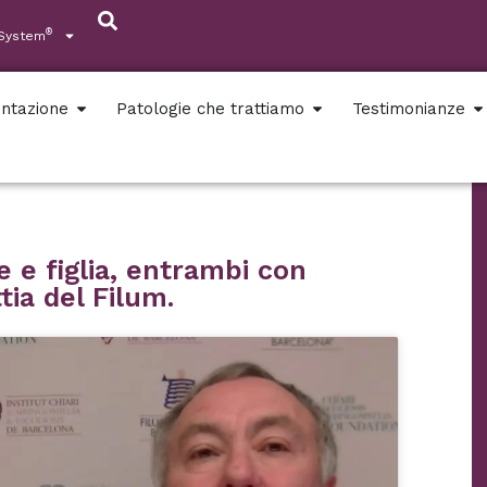
®
 System
ntazione
Patologie che trattiamo
Testimonianze
e e figlia, entrambi con
tia del Filum.