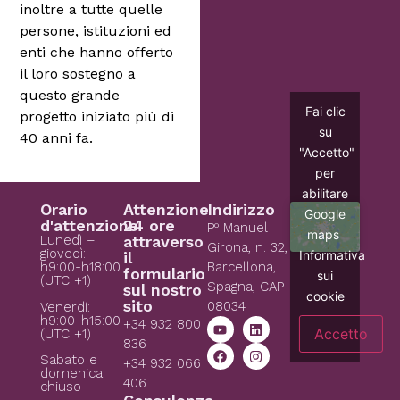
inoltre a tutte quelle
persone, istituzioni ed
enti che hanno offerto
il loro sostegno a
questo grande
Fai clic
progetto iniziato più di
su
40 anni fa.
"Accetto"
per
abilitare
Orario
Attenzione
Indirizzo
Google
d'attenzione
24 ore
Pº Manuel
maps
Lunedì –
attraverso
Girona, n. 32,
giovedì:
Informativa
il
h9:00-h18:00
Barcellona,
formulario
sui
(UTC +1)
Spagna, CAP
sul nostro
cookie
sito
08034
Venerdí:
h9:00-h15:00
+34 932 800
Accetto
(UTC +1)
836
Sabato e
+34 932 066
domenica:
406
chiuso