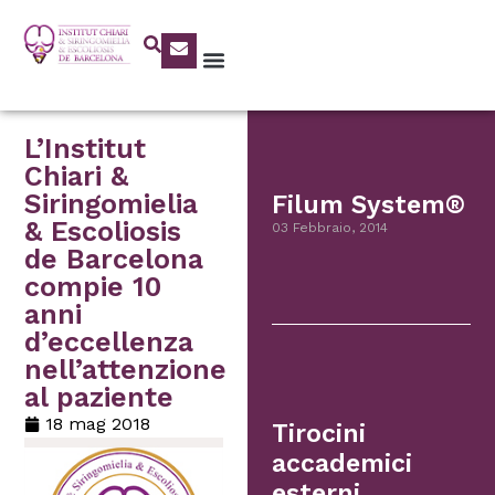
L’Institut
Chiari &
Siringomielia
Filum System®
& Escoliosis
03 Febbraio, 2014
de Barcelona
compie 10
anni
d’eccellenza
nell’attenzione
al paziente
18 mag 2018
Tirocini
accademici
esterni