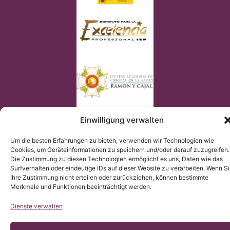
Einwilligung verwalten
Um die besten Erfahrungen zu bieten, verwenden wir Technologien wie
Cookies, um Geräteinformationen zu speichern und/oder darauf zuzugreifen.
Die Zustimmung zu diesen Technologien ermöglicht es uns, Daten wie das
© Copyright Institut Chiari 2025
Surfverhalten oder eindeutige IDs auf dieser Website zu verarbeiten. Wenn S
Das Institut Chiari & Siringomielia & Escoliosis de Barcelona
(ICSEB) erfüllt die EU Verordnung 2016/679 (DSGVO).
Ihre Zustimmung nicht erteilen oder zurückziehen, können bestimmte
Der Inhalt dieser Webseite ist eine nicht-offizielle Übersetzung
Merkmale und Funktionen beeinträchtigt werden.
der Originalinhaltes der spanischen Webseite; das Institut
Chiari & Siringomielia & Escoliosis de Barcelona stellt die
Übersetzung zur Verfügung, um allen Nutzern der Webseite ein
besseres Verständnis zu ermöglichen.
Dienste verwalten