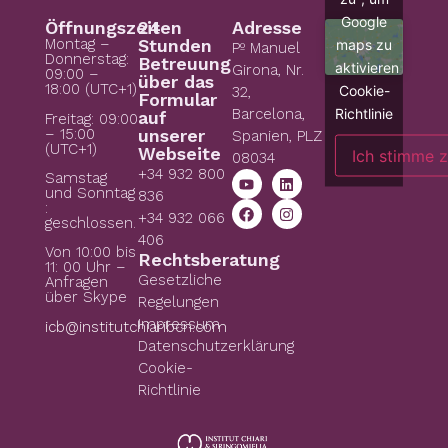
Google
Öffnungszeiten
24
Adresse
Montag –
Stunden
maps zu
Pº Manuel
Donnerstag:
Betreuung
aktivieren
Girona, Nr.
09:00 –
über das
18:00 (UTC+1)
Cookie-
32,
Formular
Richtlinie
Barcelona,
auf
Freitag: 09:00
– 15:00
unserer
Spanien, PLZ
(UTC+1)
Webseite
Ich stimme 
08034
+34 932 800
Samstag
und Sonntag
836
:
+34 932 066
geschlossen.
406
Von 10:00 bis
Rechtsberatung
11: 00 Uhr –
Gesetzliche
Anfragen
über Skype
Regelungen
Impressum
icb@institutchiaribcn.com
Datenschutzerklärung
Cookie-
Richtlinie