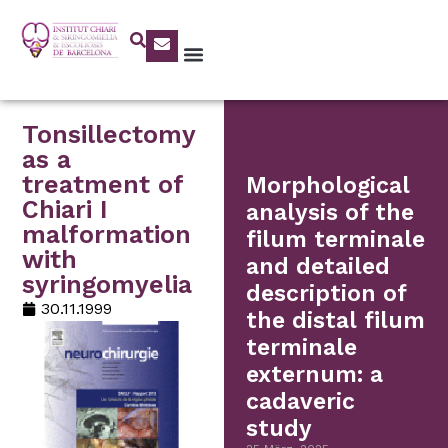
Tonsillectomy
as a
treatment of
Morphological
Chiari I
analysis of the
malformation
filum terminale
with
and detailed
syringomyelia
description of
30.11.1999
the distal filum
terminale
externum: a
cadaveric
study