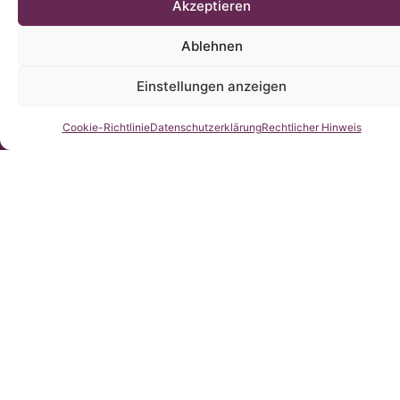
Akzeptieren
Ablehnen
Einstellungen anzeigen
Kontaktieren Sie uns
Cookie-Richtlinie
Datenschutzerklärung
Rechtlicher Hinweis