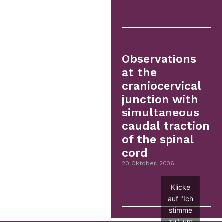
Observations
at the
craniocervical
junction with
simultaneous
caudal traction
of the spinal
cord
20 Oktober, 2006
Klicke
auf "Ich
stimme
zu", um