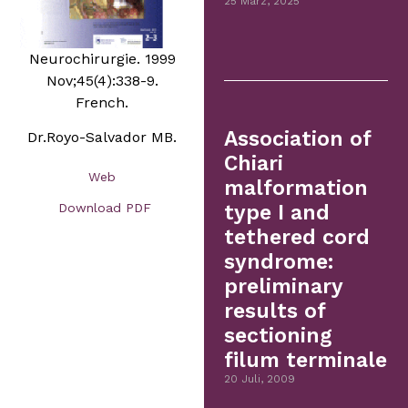
25 März, 2025
Neurochirurgie. 1999
Nov;45(4):338-9.
French.
Association of
Dr.Royo-Salvador MB.
Chiari
Web
malformation
Download PDF
type I and
tethered cord
syndrome:
preliminary
results of
sectioning
filum terminale
20 Juli, 2009