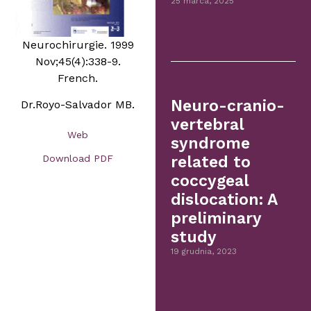
25 marca, 2025
Neurochirurgie. 1999
Nov;45(4):338-9.
French.
Neuro-cranio-
Dr.Royo-Salvador MB.
vertebral
Web
syndrome
Download PDF
related to
coccygeal
dislocation: A
preliminary
study
19 grudnia, 2023