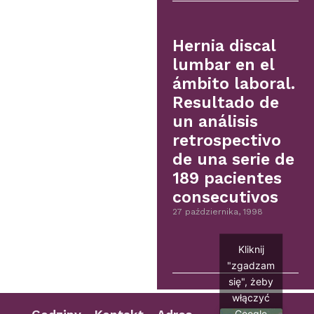
Hernia discal
lumbar en el
ámbito laboral.
Resultado de
un análisis
retrospectivo
de una serie de
189 pacientes
consecutivos
27 października, 1998
Kliknij
"zgadzam
się", żeby
włączyć
Google