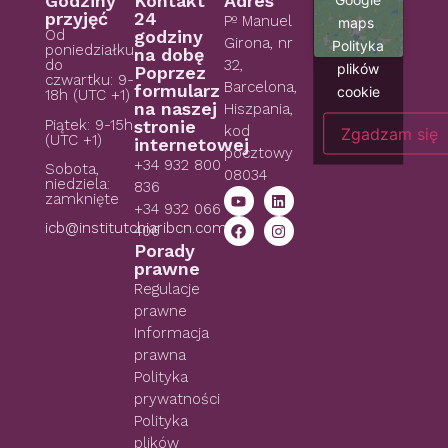
Godziny
Kontakt
Adres
przyjęć
24
Pº Manuel
maps
Od
godziny
Girona, nr
Polityka
poniedziałku
na dobę
do
32,
plików
Poprzez
czwartku: 9-
Barcelona,
formularz
cookie
18h (UTC +1)
na naszej
Hiszpania,
Piątek: 9-15h
stronie
kod
Zgadzam się
(UTC +1)
internetowej
pocztowy
+34 932 800
Sobota,
08034
niedziela:
836
zamknięte
+34 932 066
icb@institutchiaribcn.com
406
Porady
prawne
Regulacje
prawne
Informacja
prawna
Polityka
prywatności
Polityka
plików