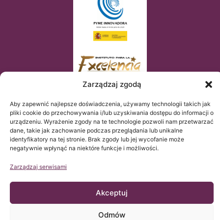
Zarządzaj zgodą
Aby zapewnić najlepsze doświadczenia, używamy technologii takich jak
pliki cookie do przechowywania i/lub uzyskiwania dostępu do informacji o
urządzeniu. Wyrażenie zgody na te technologie pozwoli nam przetwarzać
dane, takie jak zachowanie podczas przeglądania lub unikalne
identyfikatory na tej stronie. Brak zgody lub jej wycofanie może
negatywnie wpłynąć na niektóre funkcje i możliwości.
Zarządzaj serwisami
Akceptuj
© Copyright Institut Chiari 2025
Instytut Chiari & Siringomielia & Escoliosis de Barcelona (ICSEB)
spełnia wymogi Rozporządzenia UE 2016/679 (RGPD).
Zawartość tej strony web jest nieoficjalnym tłumaczeniem
Odmów
tekstu oryginalnego umieszczonego na stronie web po