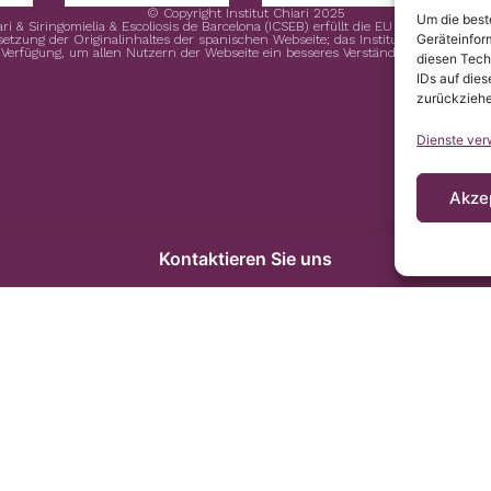
© Copyright Institut Chiari 2025
Um die best
ari & Siringomielia & Escoliosis de Barcelona (ICSEB) erfüllt die EU Verordnung 
Geräteinfor
rsetzung der Originalinhaltes der spanischen Webseite; das Institut Chiari & Sirin
 Verfügung, um allen Nutzern der Webseite ein besseres Verständnis zu ermöglic
diesen Tech
IDs auf dies
zurückziehe
Dienste ver
Akze
Kontaktieren Sie uns