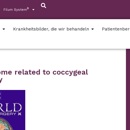
®
Filum System
s
Krankheitsbilder, die wir behandeln
Patientenber
ome related to coccygeal
y