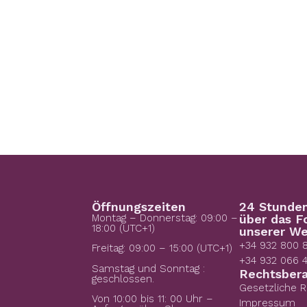
Öffnungszeiten
24 Stunde
Montag – Donnerstag: 09:00 –
über das F
18:00 (UTC+1)
unserer We
+34 932 800 
Freitag: 09:00 – 15:00 (UTC+1)
+34 932 066 
Samstag und Sonntag :
Rechtsber
geschlossen.
Gesetzliche 
Von 10:00 bis 11: 00 Uhr –
Impressum