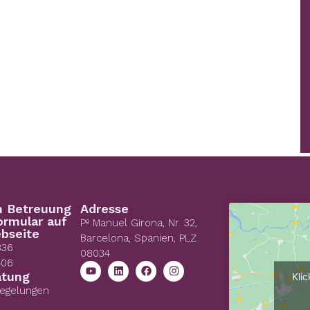
n Betreuung
Adresse
ormular auf
Pº Manuel Girona, Nr. 32,
bseite
Barcelona, Spanien, PLZ
836
08034
406
atung
Kli
Regelungen