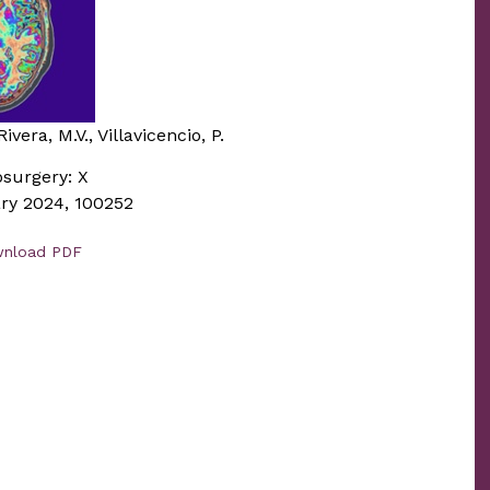
ivera, M.V., Villavicencio, P.
surgery: X
ry 2024, 100252
nload PDF