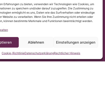
en Erfahrungen zu bieten, verwenden wir Technologien wie Cookies, um
2016/679 (DSGVO).
mationen zu speichern und/oder darauf zuzugreifen. Die Zustimmung zu
gomielia & Escoliosis de Barcelona stellt die Übersetzung
hen.
nologien ermöglicht es uns, Daten wie das Surfverhalten oder eindeutige
er Website zu verarbeiten. Wenn Sie Ihre Zustimmung nicht erteilen oder
n, können bestimmte Merkmale und Funktionen beeinträchtigt werden.
walten
ptieren
Ablehnen
Einstellungen anzeigen
Cookie-Richtlinie
Datenschutzerklärung
Rechtlicher Hinweis