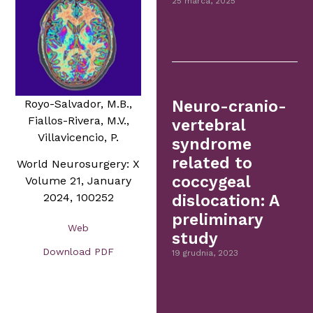
25 marca, 2025
Royo-Salvador, M.B.,
Neuro-cranio-
Fiallos-Rivera, M.V.,
vertebral
Villavicencio, P.
syndrome
related to
World Neurosurgery: X
coccygeal
Volume 21, January
2024, 100252
dislocation: A
preliminary
Web
study
Download PDF
19 grudnia, 2023