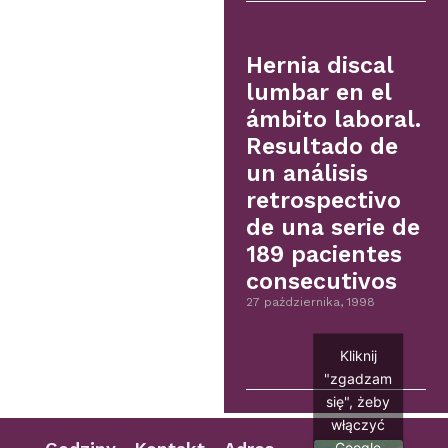
Hernia discal
lumbar en el
ámbito laboral.
Resultado de
un análisis
retrospectivo
de una serie de
189 pacientes
consecutivos
27 października, 1998
Kliknij
"zgadzam
się", żeby
włączyć
Google