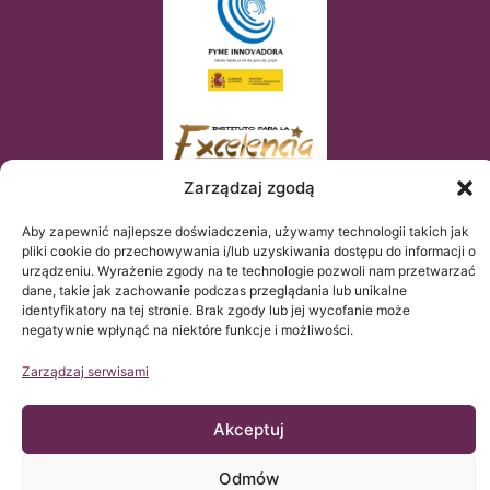
Zarządzaj zgodą
Aby zapewnić najlepsze doświadczenia, używamy technologii takich jak
pliki cookie do przechowywania i/lub uzyskiwania dostępu do informacji o
urządzeniu. Wyrażenie zgody na te technologie pozwoli nam przetwarzać
dane, takie jak zachowanie podczas przeglądania lub unikalne
identyfikatory na tej stronie. Brak zgody lub jej wycofanie może
negatywnie wpłynąć na niektóre funkcje i możliwości.
Zarządzaj serwisami
Akceptuj
© Copyright Institut Chiari 2025
Instytut Chiari & Siringomielia & Escoliosis de Barcelona (ICSEB)
spełnia wymogi Rozporządzenia UE 2016/679 (RGPD).
Zawartość tej strony web jest nieoficjalnym tłumaczeniem
Odmów
tekstu oryginalnego umieszczonego na stronie web po