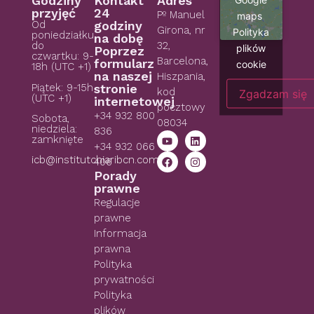
Godziny
Kontakt
Adres
przyjęć
24
Pº Manuel
maps
Od
godziny
Girona, nr
Polityka
poniedziałku
na dobę
do
32,
plików
Poprzez
czwartku: 9-
Barcelona,
formularz
cookie
18h (UTC +1)
na naszej
Hiszpania,
Piątek: 9-15h
stronie
kod
Zgadzam się
(UTC +1)
internetowej
pocztowy
+34 932 800
Sobota,
08034
niedziela:
836
zamknięte
+34 932 066
icb@institutchiaribcn.com
406
Porady
prawne
Regulacje
prawne
Informacja
prawna
Polityka
prywatności
Polityka
plików