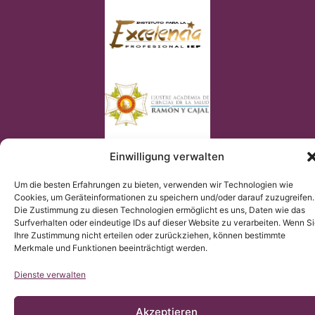
Einwilligung verwalten
Um die besten Erfahrungen zu bieten, verwenden wir Technologien wie
Cookies, um Geräteinformationen zu speichern und/oder darauf zuzugreifen.
Die Zustimmung zu diesen Technologien ermöglicht es uns, Daten wie das
© Copyright Institut Chiari 2025
Surfverhalten oder eindeutige IDs auf dieser Website zu verarbeiten. Wenn S
Das Institut Chiari & Siringomielia & Escoliosis de Barcelona
(ICSEB) erfüllt die EU Verordnung 2016/679 (DSGVO).
Ihre Zustimmung nicht erteilen oder zurückziehen, können bestimmte
Der Inhalt dieser Webseite ist eine nicht-offizielle Übersetzung
Merkmale und Funktionen beeinträchtigt werden.
der Originalinhaltes der spanischen Webseite; das Institut
Chiari & Siringomielia & Escoliosis de Barcelona stellt die
Übersetzung zur Verfügung, um allen Nutzern der Webseite ein
besseres Verständnis zu ermöglichen.
Dienste verwalten
Akzeptieren