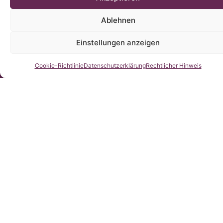
Ablehnen
Einstellungen anzeigen
Kontaktieren Sie uns
Cookie-Richtlinie
Datenschutzerklärung
Rechtlicher Hinweis