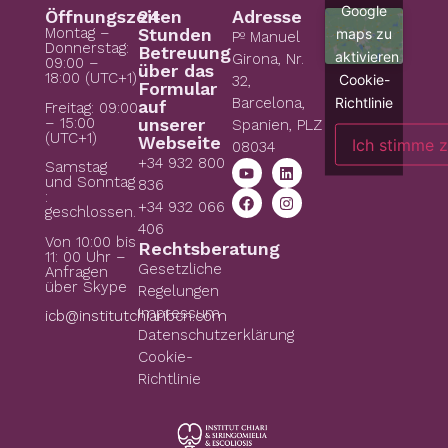
Google
Öffnungszeiten
24
Adresse
Montag –
Stunden
maps zu
Pº Manuel
Donnerstag:
Betreuung
aktivieren
Girona, Nr.
09:00 –
über das
18:00 (UTC+1)
Cookie-
32,
Formular
Richtlinie
Barcelona,
auf
Freitag: 09:00
– 15:00
unserer
Spanien, PLZ
(UTC+1)
Webseite
Ich stimme 
08034
+34 932 800
Samstag
und Sonntag
836
:
+34 932 066
geschlossen.
406
Von 10:00 bis
Rechtsberatung
11: 00 Uhr –
Gesetzliche
Anfragen
über Skype
Regelungen
Impressum
icb@institutchiaribcn.com
Datenschutzerklärung
Cookie-
Richtlinie