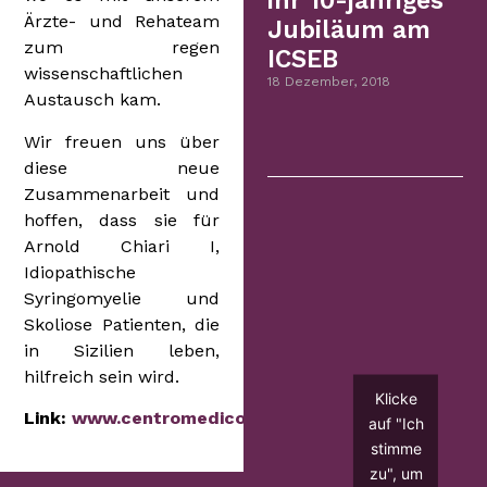
ihr 10-jähriges
Ärzte- und Rehateam
Jubiläum am
zum regen
ICSEB
wissenschaftlichen
18 Dezember, 2018
Austausch kam.
Wir freuen uns über
diese neue
Zusammenarbeit und
hoffen, dass sie für
Arnold Chiari I,
Idiopathische
Syringomyelie und
Skoliose Patienten, die
in Sizilien leben,
hilfreich sein wird.
Klicke
Link:
www.centromedicomantia.it
auf "Ich
stimme
zu", um