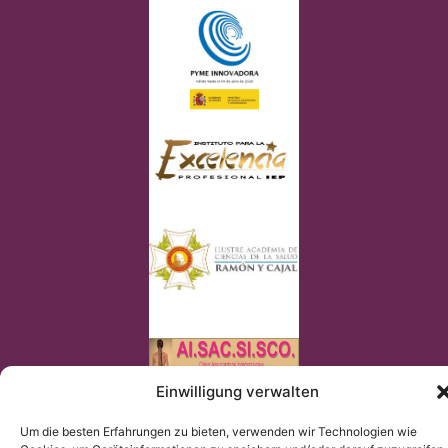
Einwilligung verwalten
© Copyright Institut Chiari 2025
Das Institut Chiari & Siringomielia & Escoliosis de Barcelona
Um die besten Erfahrungen zu bieten, verwenden wir Technologien wie
(ICSEB) erfüllt die EU Verordnung 2016/679 (DSGVO).