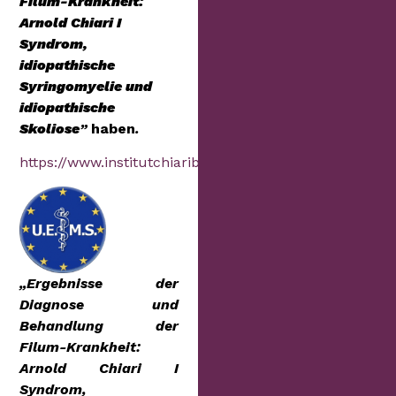
Filum-Krankheit:
Arnold Chiari I
Syndrom,
idiopathische
Syringomyelie und
idiopathische
Skoliose
”
haben
.
https://www.institutchiaribcn.com/veranstaltungen
„Ergebnisse der
Diagnose und
Behandlung der
Filum-Krankheit:
Arnold Chiari I
Syndrom,