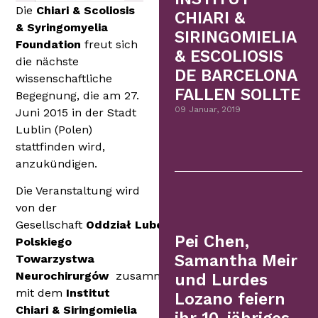
Die
Chiari & Scoliosis
CHIARI &
& Syringomyelia
SIRINGOMIELIA
Foundation
freut sich
& ESCOLIOSIS
die nächste
DE BARCELONA
wissenschaftliche
FALLEN SOLLTE
Begegnung, die am 27.
09 Januar, 2019
Juni 2015 in der Stadt
Lublin (Polen)
stattfinden wird,
anzukündigen.
Die Veranstaltung wird
von der
Gesellschaft
Oddzia
ł
Lubelski
Pei Chen,
Polskiego
Samantha Meir
Towarzystwa
Neurochirurgów
zusammen
und Lurdes
mit dem
Institut
Lozano feiern
Chiari & Siringomielia