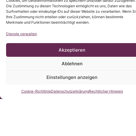
Cookies, um Geräteinformationen zu speichern und/oder darauf zuzugreifen.
Der Inhalt dieser Webseite ist eine nicht-offizielle Übersetzung
der Originalinhaltes der spanischen Webseite; das Institut
Die Zustimmung zu diesen Technologien ermöglicht es uns, Daten wie das
Chiari & Siringomielia & Escoliosis de Barcelona stellt die
Surfverhalten oder eindeutige IDs auf dieser Website zu verarbeiten. Wenn S
Übersetzung zur Verfügung, um allen Nutzern der Webseite ein
besseres Verständnis zu ermöglichen.
Ihre Zustimmung nicht erteilen oder zurückziehen, können bestimmte
Merkmale und Funktionen beeinträchtigt werden.
Dienste verwalten
Akzeptieren
Ablehnen
Einstellungen anzeigen
Kontaktieren Sie uns
Cookie-Richtlinie
Datenschutzerklärung
Rechtlicher Hinweis