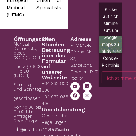
European Union of
Medical Specialists
Klicke
(UEMS).
auf "Ich
stimme
zu", um
Google
Öffnungszeiten
24
Adresse
Montag –
Stunden
maps zu
Pº Manuel
Donnerstag:
Betreuung
aktivieren
Girona, Nr.
09:00 –
über das
18:00 (UTC+1)
Cookie-
32,
Formular
Richtlinie
Barcelona,
auf
Freitag: 09:00
– 15:00
unserer
Spanien, PLZ
(UTC+1)
Webseite
Ich stimme 
08034
+34 932 800
Samstag
und Sonntag
836
:
+34 932 066
geschlossen.
406
Von 10:00 bis
Rechtsberatung
11: 00 Uhr –
Gesetzliche
Anfragen
über Skype
Regelungen
Impressum
icb@institutchiaribcn.com
Datenschutzerklärung