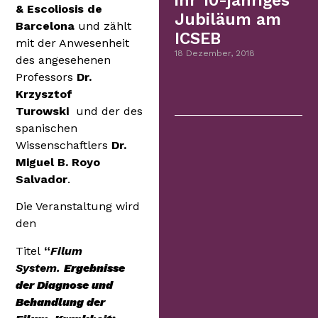
ihr 10-jähriges
& Escoliosis de
Jubiläum am
Barcelona
und zählt
ICSEB
mit der Anwesenheit
18 Dezember, 2018
des angesehenen
Professors
Dr.
Krzysztof
Turowski
und der des
spanischen
Wissenschaftlers
Dr.
Miguel B. Royo
Salvador
.
Die Veranstaltung wird
den
Titel
“
Filum
System.
Ergebnisse
der Diagnose und
Behandlung der