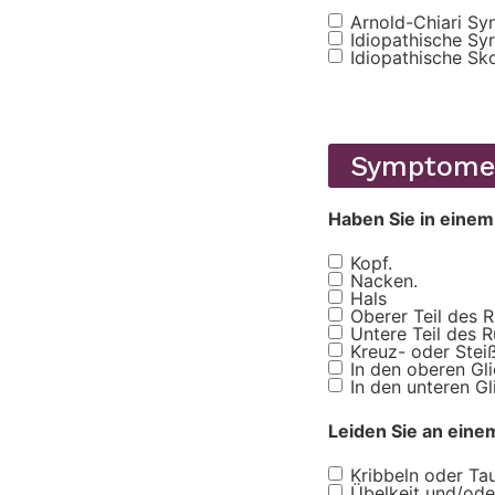
Arnold-Chiari Sy
Antecedentes
Idiopathische Sy
familiares
Idiopathische Sk
Symptome
Haben Sie in eine
Kopf.
Síntomas
Nacken.
Hals
Oberer Teil des 
Untere Teil des 
Kreuz- oder Stei
In den oberen Gl
In den unteren G
Leiden Sie an ein
Kribbeln oder Ta
Síntomas2
Übelkeit und/ode