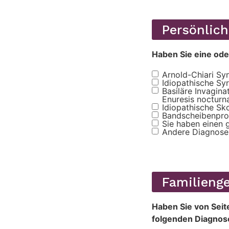
Persönlich
Haben Sie eine od
Arnold-Chiari Sy
Antecedentes
Idiopathische Sy
personales
Basiläre Invagin
Enuresis nocturn
Idiopathische Sk
Bandscheibenprot
Sie haben einen
Andere Diagnose
Familieng
Haben Sie von Seit
folgenden Diagnose