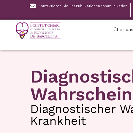
Kontaktieren Sie uns
Publikationen
Kommunikation
Über un
Diagnostisc
Wahrscheinl
Diagnostischer W
Krankheit