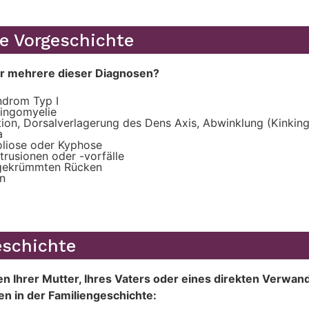
e Vorgeschichte
er mehrere dieser Diagnosen?
ndrom Typ I
ringomyelie
ation, Dorsalverlagerung des Dens Axis, Abwinklung (Kinkin
a
oliose oder Kyphose
rusionen oder -vorfälle
 gekrümmten Rücken
n
eschichte
en Ihrer Mutter, Ihres Vaters oder eines direkten Verwan
n in der Familiengeschichte: