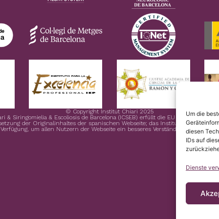
© Copyright Institut Chiari 2025
Um die best
ari & Siringomielia & Escoliosis de Barcelona (ICSEB) erfüllt die EU Verordnung 
Geräteinfor
rsetzung der Originalinhaltes der spanischen Webseite; das Institut Chiari & Sirin
 Verfügung, um allen Nutzern der Webseite ein besseres Verständnis zu ermöglic
diesen Tech
IDs auf dies
zurückziehe
Dienste ver
Akze