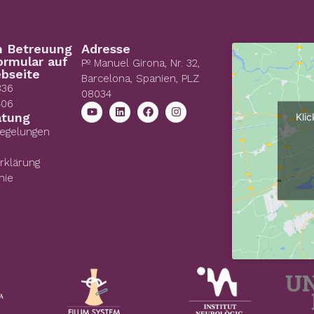
n Betreuung
Adresse
ormular auf
Pº Manuel Girona, Nr. 32,
bseite
Barcelona, Spanien, PLZ
836
08034
406
atung
Kli
Regelungen
rklärung
nie