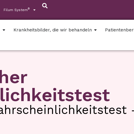
®
Filum System
s
Krankheitsbilder, die wir behandeln
Patientenber
her
ichkeitstest
ahrscheinlichkeitstest