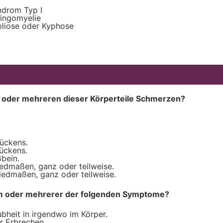
ndrom Typ I
ringomyelie
oliose oder Kyphose
m oder mehreren dieser Körperteile Schmerzen?
Rückens.
Rückens.
ßbein.
iedmaßen, ganz oder teilweise.
liedmaßen, ganz oder teilweise.
em oder mehrerer der folgenden Symptome?
ubheit in irgendwo im Körper.
r Erbrechen.