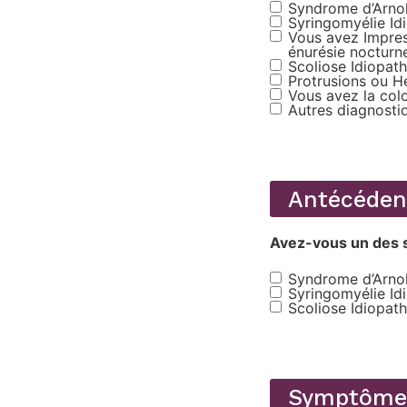
Syndrome d’Arnold
Antecedentes
Syringomyélie Id
personales
Vous avez Impress
énurésie nocturn
Scoliose Idiopat
Protrusions ou He
Vous avez la col
Autres diagnosti
Antécédent
Avez-vous un des s
Syndrome d’Arnold
Antecedentes
Syringomyélie Id
familiares
Scoliose Idiopat
Symptôme