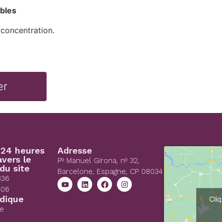
bles
 concentration.
 24 heures
Adresse
avers le
Pº Manuel Girona, nº 32,
du site
Barcelone, Espagne, CP 08034
836
406
idique
Cli
ue