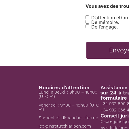
Vous avez des trou
D’attention et/ou
Dificultades
De mémoire.
De l’engage.
Horaires d'attention
Assistance
Lundi a Jeudi : 9h00 – 18h00
sur 24 à tr
(UTC +1)
formulaire 
+34 932 800 
Vendredi : 9h00 – 15h00 (UTC
+1)
+34 932 066 
Conseil jur
Samedi et dimanche : fermé
Cadre juridiq
icb@institutchiaribcn.com
Avis juridique