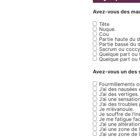
Avez-vous des maux
Tête
Síntomas
Nuque.
Cou
Partie haute du d
Partie basse du 
Sacrum ou coccy
Quelque part ou 
Quelque part ou 
Avez-vous un des 
Fourmillements o
Síntomas2
J’ai des nausées
J’ai des vertiges.
J’ai une sensatio
J’ai des troubles
Je m’évanouie.
Je souffre de l’i
Je me fatigue fac
J’ai une altératio
J’ai une zone de 
J’ai une zone de 