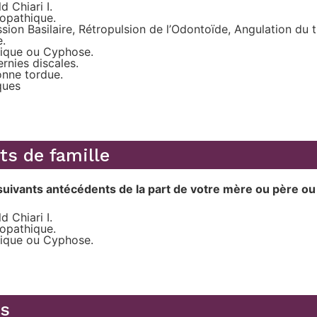
 Chiari I.
iopathique.
ion Basilaire, Rétropulsion de l’Odontoïde, Angulation du t
e.
hique ou Cyphose.
rnies discales.
onne tordue.
ques
s de famille
uivants antécédents de la part de votre mère ou père ou 
 Chiari I.
iopathique.
hique ou Cyphose.
s