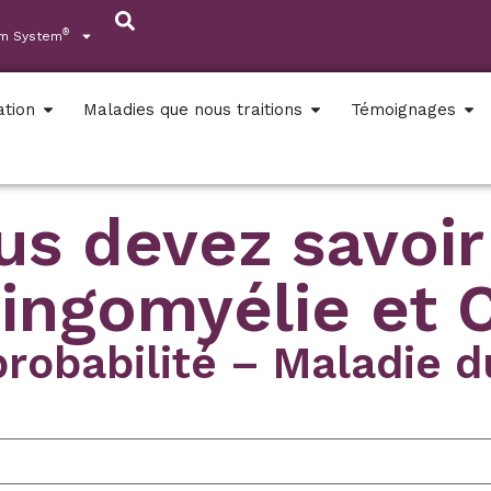
®
um System
ation
Maladies que nous traitions
Témoignages
s devez savoir 
ringomyélie et C
probabilité – Maladie 