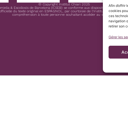
© Copyright Institut Chiari 2025
Afin d’offri
ngomielia & Escoliosis de Barcelona (ICSEB) se conforme aux dispositions du Règl
cookies pour
icielle du texte original en ESPAGNOL, par courtoisie de l’Institut Chiari & Siringo
compréhension à toute personne souhaitant accéder au site Web.
ces technol
navigation o
retirer son 
Gérer les se
Ac