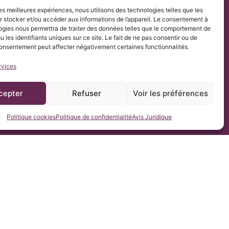
r les meilleures expériences, nous utilisons des technologies telles que les
ement UE 2016/679 (RGPD).
 stocker et/ou accéder aux informations de l’appareil. Le consentement à
mielia & Escoliosis de Barcelona afin de faciliter sa
ogies nous permettra de traiter des données telles que le comportement de
u les identifiants uniques sur ce site. Le fait de ne pas consentir ou de
consentement peut affecter négativement certaines fonctionnalités.
rvices
cepter
Refuser
Voir les préférences
Politique cookies
Politique de confidentialité
Avis Juridique