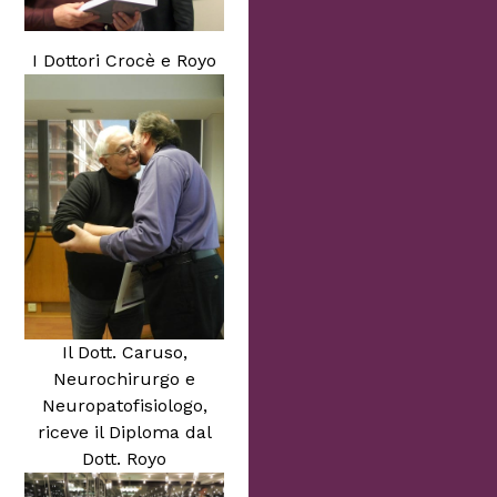
I Dottori Crocè e Royo
Il Dott. Caruso,
Neurochirurgo e
Neuropatofisiologo,
riceve il Diploma dal
Dott. Royo