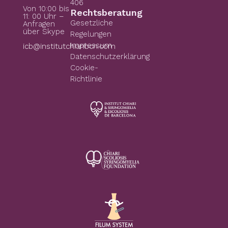
406
Von 10:00 bis
Rechtsberatung
11: 00 Uhr –
Gesetzliche
Anfragen
über Skype
Regelungen
Impressum
icb@institutchiaribcn.com
Datenschutzerklärung
Cookie-
Richtlinie