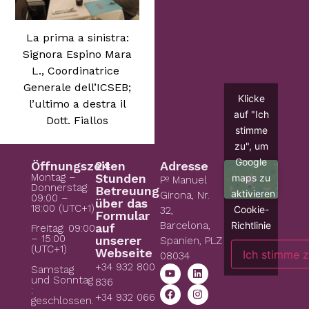
La prima a sinistra:
Signora Espino Mara
L., Coordinatrice
Generale dell’ICSEB;
Klicke
l’ultimo a destra il
auf "Ich
Dott. Fiallos
stimme
zu", um
Google
Öffnungszeiten
24
Adresse
Montag –
Stunden
maps zu
Pº Manuel
Donnerstag:
Betreuung
aktivieren
Girona, Nr.
09:00 –
über das
18:00 (UTC+1)
Cookie-
32,
Formular
Richtlinie
Barcelona,
auf
Freitag: 09:00
– 15:00
unserer
Spanien, PLZ
(UTC+1)
Webseite
Ich stimme 
08034
+34 932 800
Samstag
und Sonntag
836
:
+34 932 066
geschlossen.