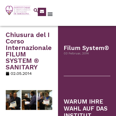
Chiusura del I
Corso
Internazionale
Filum System®
FILUM
03 Februar, 2014
SYSTEM ®
SANITARY
02.05.2014
WARUM IHRE
WAHL AUF DAS
INSTITUT