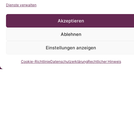
Dienste verwalten
Akzeptieren
Ablehnen
Einstellungen anzeigen
Kontaktieren Sie uns
Cookie-Richtlinie
Datenschutzerklärung
Rechtlicher Hinweis