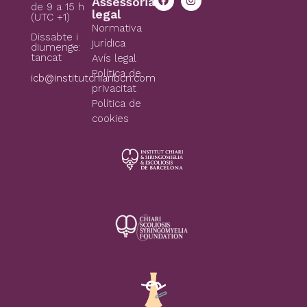
Assessoria
de 9 a 15 h
legal
(UTC +1)
Normativa
Dissabte i
jurídica
diumenge:
tancat
Avís legal
Política de
icb@institutchiaribcn.com
privacitat
Política de
cookies