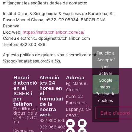
mitjançant les següents dades de contacte:
Institut Chiari & Siringomielia & Escoliosis de Barcelona, S.L
Paseo Manuel Girona, nº 32. CP 08034, BARCELONA
Espanya
Lloc web:
https://institutchiaribcn.com/ca/
Correu electrònic:
dpo@
institutchiaribcn.com
Telèfon: 932 800 836
Feu clic a
Aquesta política de galetes s'ha sincronitzat amb
"Accepto"
%scookiedatabase.org% a %s.
per
activar
Horari
Atenció
Adreça
Google
d'atenció
les 24
Pg. Manuel
maps
en el
hores en
Girona,
ICSEB i
el
Política de
núm. 32,
per
formulari
cookies
Barcelona,
telèfon
de la
De dilluns a
nostra
Espanya, CP
Estic d'acord
dijous: de 9
web
08034
a 18 h (UTC
932 800 836
+1)
932 066 406
Divendres: