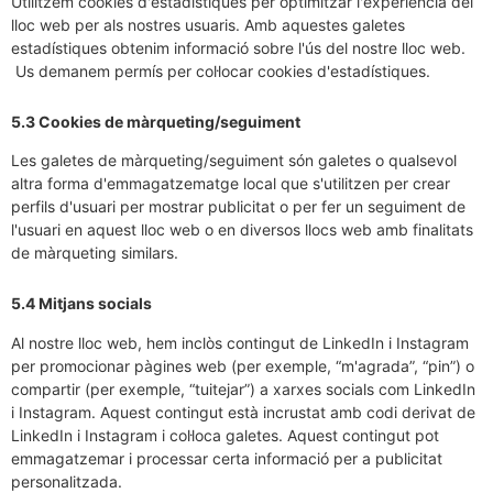
Utilitzem cookies d'estadístiques per optimitzar l'experiència del
lloc web per als nostres usuaris. Amb aquestes galetes
estadístiques obtenim informació sobre l'ús del nostre lloc web.
Us demanem permís per col·locar cookies d'estadístiques.
5.3 Cookies de màrqueting/seguiment
Les galetes de màrqueting/seguiment són galetes o qualsevol
altra forma d'emmagatzematge local que s'utilitzen per crear
perfils d'usuari per mostrar publicitat o per fer un seguiment de
l'usuari en aquest lloc web o en diversos llocs web amb finalitats
de màrqueting similars.
5.4 Mitjans socials
Al nostre lloc web, hem inclòs contingut de LinkedIn i Instagram
per promocionar pàgines web (per exemple, “m'agrada”, “pin”) o
compartir (per exemple, “tuitejar”) a xarxes socials com LinkedIn
i Instagram. Aquest contingut està incrustat amb codi derivat de
LinkedIn i Instagram i col·loca galetes. Aquest contingut pot
emmagatzemar i processar certa informació per a publicitat
personalitzada.