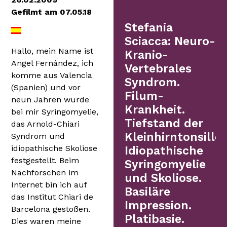
Gefilmt am 07.05.18
Stefania
Sciacca: Neuro-
Hallo, mein Name ist
Kranio-
Angel Fernández, ich
Vertebrales
komme aus Valencia
Syndrom.
(Spanien) und vor
Filum-
neun Jahren wurde
Krankheit.
bei mir Syringomyelie,
Tiefstand der
das Arnold-Chiari
Kleinhirntonsillen
Syndrom und
idiopathische Skoliose
Idiopathische
festgestellt. Beim
Syringomyelie
Nachforschen im
und Skoliose.
Internet bin ich auf
Basiläre
das Institut Chiari de
Impression.
Barcelona gestoßen.
Platibasie.
Dies waren meine