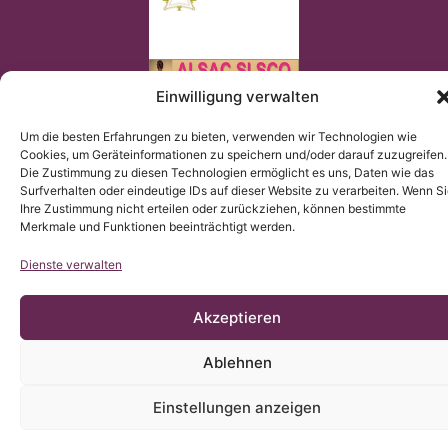
Einwilligung verwalten
Um die besten Erfahrungen zu bieten, verwenden wir Technologien wie
© Copyright Institut Chiari 2025
Das Institut Chiari & Siringomielia & Escoliosis de Barcelona
Cookies, um Geräteinformationen zu speichern und/oder darauf zuzugreifen.
(ICSEB) erfüllt die EU Verordnung 2016/679 (DSGVO).
Die Zustimmung zu diesen Technologien ermöglicht es uns, Daten wie das
Der Inhalt dieser Webseite ist eine nicht-offizielle Übersetzung
der Originalinhaltes der spanischen Webseite; das Institut
Surfverhalten oder eindeutige IDs auf dieser Website zu verarbeiten. Wenn S
Chiari & Siringomielia & Escoliosis de Barcelona stellt die
Ihre Zustimmung nicht erteilen oder zurückziehen, können bestimmte
Übersetzung zur Verfügung, um allen Nutzern der Webseite ein
besseres Verständnis zu ermöglichen.
Merkmale und Funktionen beeinträchtigt werden.
Dienste verwalten
Akzeptieren
Ablehnen
Einstellungen anzeigen