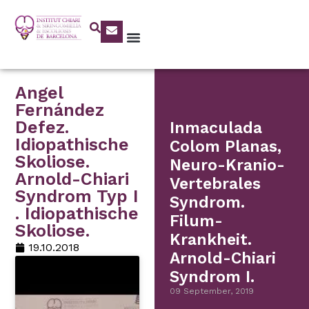
Angel
Fernández
Defez.
Inmaculada
Idiopathische
Colom Planas,
Skoliose.
Neuro-Kranio-
Arnold-Chiari
Vertebrales
Syndrom Typ I
Syndrom.
. Idiopathische
Filum-
Skoliose.
Krankheit.
19.10.2018
Arnold-Chiari
Syndrom I.
09 September, 2019