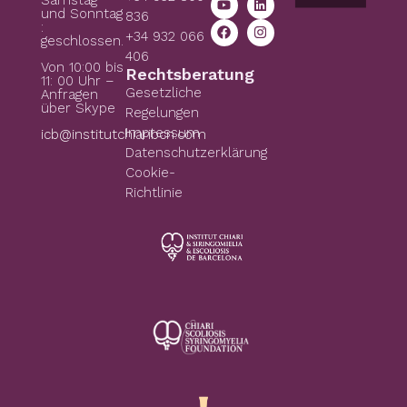
und Sonntag
836
:
+34 932 066
geschlossen.
406
Von 10:00 bis
Rechtsberatung
11: 00 Uhr –
Gesetzliche
Anfragen
über Skype
Regelungen
Impressum
icb@institutchiaribcn.com
Datenschutzerklärung
Cookie-
Richtlinie