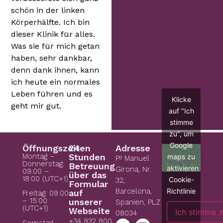
schön in der linken
Körperhälfte. Ich bin
dieser Klinik für alles.
Was sie für mich getan
haben, sehr dankbar,
denn dank ihnen, kann
ich heute ein normales
Leben führen und es
Klicke
geht mir gut.
auf "Ich
stimme
zu", um
Google
Öffnungszeiten
24
Adresse
Montag –
Stunden
maps zu
Pº Manuel
Donnerstag:
Betreuung
aktivieren
Girona, Nr.
09:00 –
über das
18:00 (UTC+1)
Cookie-
32,
Formular
Richtlinie
Barcelona,
auf
Freitag: 09:00
– 15:00
unserer
Spanien, PLZ
(UTC+1)
Webseite
Ich stimme 
08034
+34 932 800
Samstag