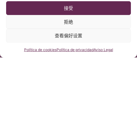
Maddalena Crabolu)，
Kuznetsova)，神经颅脑
接受
脊髓牵扯综合征、小脑扁
脊柱综合征、终丝疾病、
桃体下疝、原发性脊髓空
2018年3月9日
原发性小脑扁桃体下疝第
2018年1月29日
拒绝
洞症。
一型、原发性脊髓空洞
症。
亚布达拉(Abdallah
查看偏好设置
Faisal Aljohani)，神经颅
脑脊柱综合征、终丝疾
咨询我们
Política de cookies
Política de privacidad
Aviso Legal
病、脊髓空洞、小脑扁桃
2016年12月23日
体下疝第一型、原发性脊
柱侧弯并复合型椎间盘突
出症。