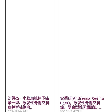
刘保杰，小脑扁桃体下疝
安德莎(Andressa Regina
第一型、原发性脊髓空洞
Eger)，原发性脊髓空洞
症并脊柱侧弯。
症、复合型椎间盘膨出、
2024年9月6日
终丝疾病、神经颅脑脊柱
2023年3月17日