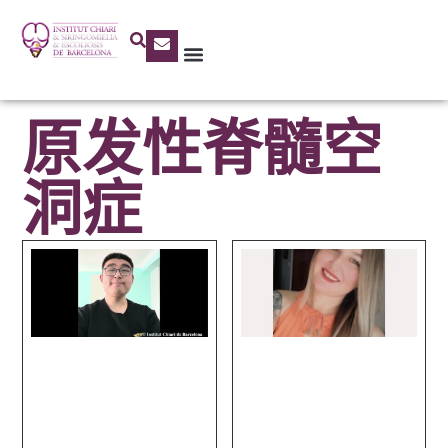
原发性脊髓空
洞症