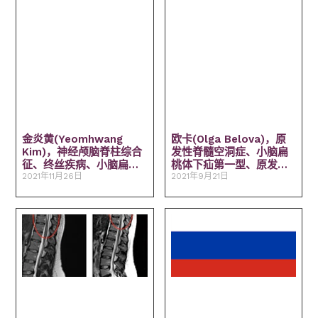
金炎黄(Yeomhwang
欧卡(Olga Belova)，原
Kim)，神经颅脑脊柱综合
发性脊髓空洞症、小脑扁
征、终丝疾病、小脑扁桃
桃体下疝第一型、原发性
体下疝、脊髓空洞症、脊
2021年11月26日
脊柱侧弯、终丝疾病。
2021年9月21日
柱侧弯。