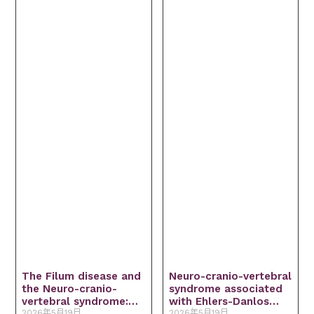
The Filum disease and
Neuro-cranio-vertebral
the Neuro-cranio-
syndrome associated
vertebral syndrome:
with Ehlers-Danlos
Definition, clinical
2026年5月19日
Syndrome: Diagnosis
2026年5月19日