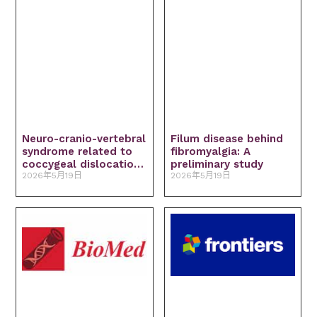
Neuro-cranio-vertebral
Filum disease behind
syndrome related to
fibromyalgia: A
coccygeal dislocation:
preliminary study
A preliminary study
2026年5月19日
2026年5月19日