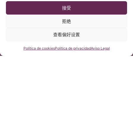
Vertebral Syndrome
of the filum terminale
接受
Associated with Ehlers
and detailed
–Danlos Syndrome:
2025年5月13日
description of the
2025年3月25日
拒绝
Diagnosis and
distal filum terminale
Treatment
externum: a cadaveric
study
查看偏好设置
咨询我们
Política de cookies
Política de privacidad
Aviso Legal