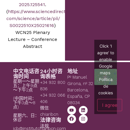
2025.125541
.
(
https://www.sciencedirect.
com/science/article/pii/
S0022510X25021616
)
WCN25 Plenary
Lecture – Conference
Click 'I
Abstract
agree' to
enable
Google
中文电话咨
24小时咨
地址
maps
询时间
询表格
Pº Manuel
Política
星期一～星期
+34 932 800
Girona, nº 32
五：上午9点
de
836
～下午2点
Barcelona,
cookies
+34 932 066
España, CP
(中国时间：
406
08034
下午3点～8
I agree
点)
微信:
chiaribcn
星期六、日：
法律咨询
休诊
法规
icb@institutchiaribcn.com