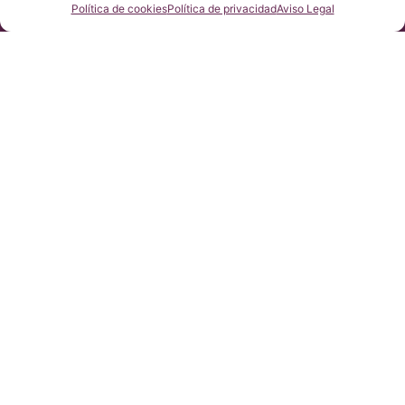
护法案第2016/679条（GDPR）
咨询我们
Política de cookies
Política de privacidad
Aviso Legal
本网站内容原文为西班牙语，网站的翻译内容非官方翻译，不具法
律效力。本网站翻译旨在帮助读者理解原文网站内容。