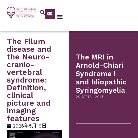
The Filum
disease and
the Neuro-
The MRI in
cranio-
Arnold-Chiari
vertebral
Syndrome I
syndrome:
and Idiopathic
Definition,
Syringomyelia
clinical
2016年12月20日
picture and
imaging
features
2026年5月19日