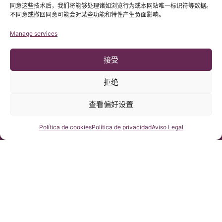
同意这些技术后，我们将能够处理诸如浏览行为或本网站唯一标识符等数据。
不同意或撤回同意可能会对某些功能和特性产生负面影响。
Manage services
接受
拒绝
查看偏好设置
© 版权 Institut Chiari 2025
巴塞罗那Chiari畸形&脊髓空洞症&脊柱侧弯研究所遵守欧盟数据保
护法案第2016/679条（GDPR）
咨询我们
Política de cookies
Política de privacidad
Aviso Legal
本网站内容原文为西班牙语，网站的翻译内容非官方翻译，不具法
律效力。本网站翻译旨在帮助读者理解原文网站内容。