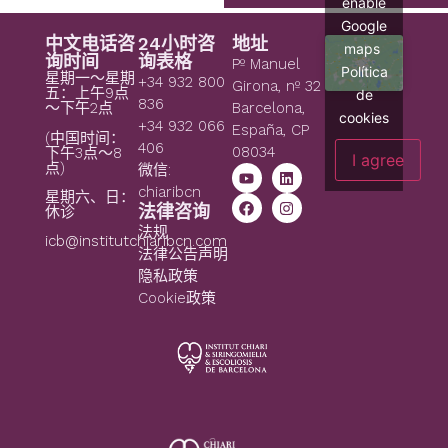
enable
Google
中文电话咨
24小时咨
地址
maps
询时间
询表格
Pº Manuel
Política
星期一～星期
+34 932 800
Girona, nº 32
五：上午9点
de
836
～下午2点
Barcelona,
cookies
+34 932 066
España, CP
(中国时间：
406
08034
下午3点～8
I agree
点)
微信:
chiaribcn
星期六、日：
法律咨询
休诊
法规
icb@institutchiaribcn.com
法律公告声明
隐私政策
Cookie政策