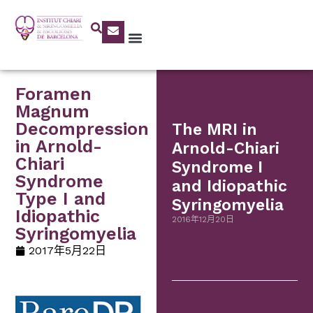
Foramen
Magnum
Decompression
The MRI in
in Arnold-
Arnold-Chiari
Chiari
Syndrome I
Syndrome
and Idiopathic
Type I and
Syringomyelia
Idiopathic
2016年12月20日
Syringomyelia
2017年5月22日