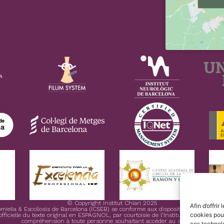
© Copyright Institut Chiari 2025
Afin d’offri
ngomielia & Escoliosis de Barcelona (ICSEB) se conforme aux dispositions du Règl
cookies pour
icielle du texte original en ESPAGNOL, par courtoisie de l’Institut Chiari & Siringo
compréhension à toute personne souhaitant accéder au site Web.
ces technol