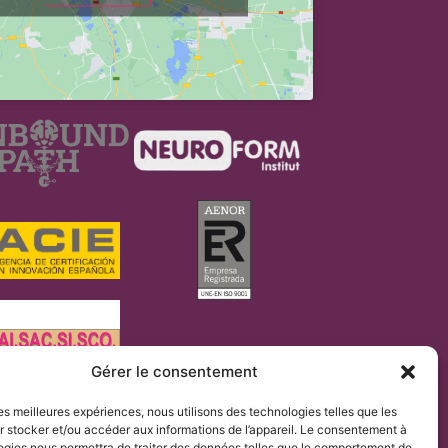
Gérer le consentement
r les meilleures expériences, nous utilisons des technologies telles que les
ement UE 2016/679 (RGPD).
 stocker et/ou accéder aux informations de l’appareil. Le consentement à
mielia & Escoliosis de Barcelona afin de faciliter sa
ogies nous permettra de traiter des données telles que le comportement de