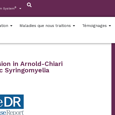
®
um System
ation
Maladies que nous traitions
Témoignages
n in Arnold-Chiari
c Syringomyelia