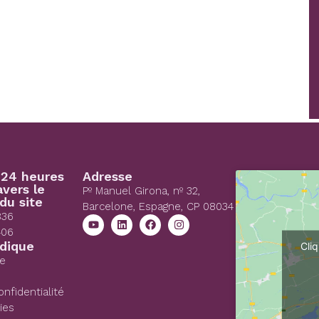
 24 heures
Adresse
avers le
Pº Manuel Girona, nº 32,
du site
Barcelone, Espagne, CP 08034
836
406
idique
Cli
ue
onfidentialité
ies