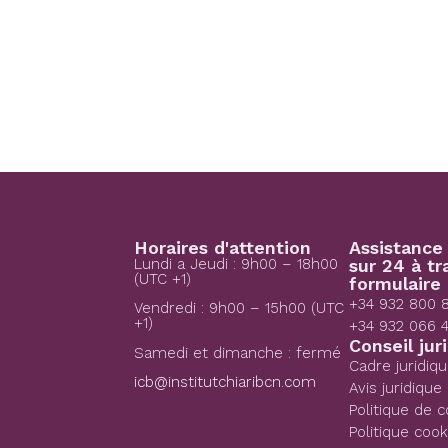
Horaires d'attention
Assistance
Lundi a Jeudi : 9h00 – 18h00
sur 24 à tr
(UTC +1)
formulaire 
+34 932 800 
Vendredi : 9h00 – 15h00 (UTC
+1)
+34 932 066 
Conseil jur
Samedi et dimanche : fermé
Cadre juridiq
icb@institutchiaribcn.com
Avis juridique
Politique de c
Politique cook