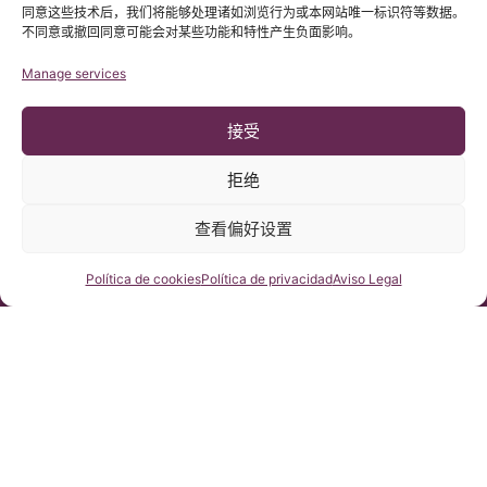
同意这些技术后，我们将能够处理诸如浏览行为或本网站唯一标识符等数据。
不同意或撤回同意可能会对某些功能和特性产生负面影响。
Manage services
接受
拒绝
查看偏好设置
© 版权 Institut Chiari 2025
巴塞罗那Chiari畸形&脊髓空洞症&脊柱侧弯研究所遵守欧盟数据保
护法案第2016/679条（GDPR）
咨询我们
Política de cookies
Política de privacidad
Aviso Legal
本网站内容原文为西班牙语，网站的翻译内容非官方翻译，不具法
律效力。本网站翻译旨在帮助读者理解原文网站内容。