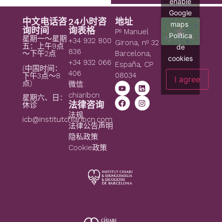
enable
Google
中文电话咨
24小时咨
地址
maps
询时间
询表格
Pº Manuel
Política
星期一～星期
+34 932 800
Girona, nº 32
五：上午9点
de
836
～下午2点
Barcelona,
cookies
+34 932 066
España, CP
(中国时间：
406
08034
下午3点～8
I agree
点)
微信:
chiaribcn
星期六、日：
法律咨询
休诊
法规
icb@institutchiaribcn.com
法律公告声明
隐私政策
Cookie政策