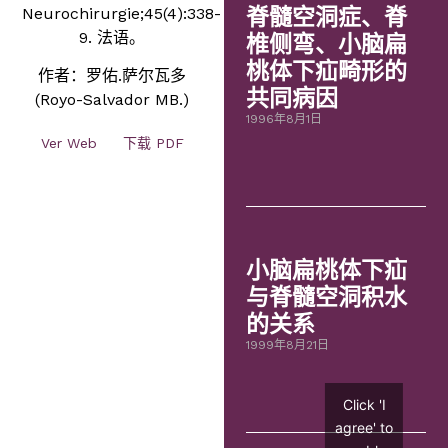
Neurochirurgie;45(4):338-
脊髓空洞症、脊
9. 法语。
椎侧弯、小脑扁
桃体下疝畸形的
作者：罗佑.萨尔瓦多
共同病因
(Royo-Salvador MB.)
1996年8月1日
Ver Web
下载 PDF
小脑扁桃体下疝
与脊髓空洞积水
的关系
1999年8月21日
Click 'I
agree' to