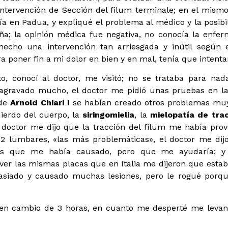
a intervención de Sección del filum terminale; en el mism
ía en Padua, y expliqué el problema al médico y la posibi
ña; la opinión médica fue negativa, no conocía la enfe
echo una intervención tan arriesgada y inútil según e
 poner fin a mi dolor en bien y en mal, tenía que intentar
to, conocí al doctor, me visitó; no se trataba para na
agravado mucho, el doctor me pidió unas pruebas en la
 de
Arnold Chiari I
se habían creado otros problemas mu
uierdo del cuerpo, la
siringomielia
, la
mielopatía de tra
l doctor me dijo que la tracción del filum me había pro
 y 2 lumbares, «las más problemáticas», el doctor me dij
años que me había causado, pero que me ayudaría; y 
ver las mismas placas que en Italia me dijeron que estab
siado y causado muchas lesiones, pero le rogué porq
 en cambio de 3 horas, en cuanto me desperté me levan