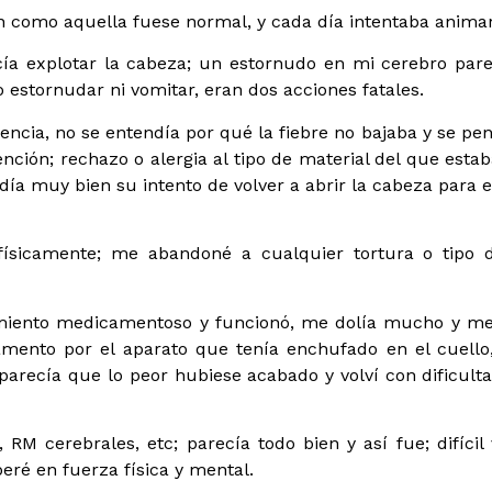
n como aquella fuese normal, y cada día intentaba anima
cía explotar la cabeza; un estornudo en mi cerebro par
 estornudar ni vomitar, eran dos acciones fatales.
encia, no se entendía por qué la fiebre no bajaba y se pe
vención; rechazo o alergia al tipo de material del que esta
día muy bien su intento de volver a abrir la cabeza para 
ísicamente; me abandoné a cualquier tortura o tipo 
amiento medicamentoso y funcionó, me dolía mucho y m
mento por el aparato que tenía enchufado en el cuello
recía que lo peor hubiese acabado y volví con dificult
 RM cerebrales, etc; parecía todo bien y así fue; difícil 
eré en fuerza física y mental.