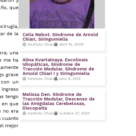
esaron y
año, que
cirugía,
ar de la
Celia Nebot. Síndrome de Arnold
Chiari, Siringomielia
Instituto Chiari
abril 14, 2009
era; una
ue me ha
Alina Kvartalnaya. Escoliosis
Idiopáticas, Síndrome de
ilamente
Tracción Medular. Síndrome de
Arnold Chiari I y Siringomielia
go grave
Instituto Chiari
julio 9, 2012
 con un
 ingreso
Melissa Den. Síndrome de
as tengo
Tracción Medular, Descenso de
e en que
las Amigdalas Cerebelosas,
Discopatía
e no era
Instituto Chiari
octubre 27, 2023
n cuanto
el mejor