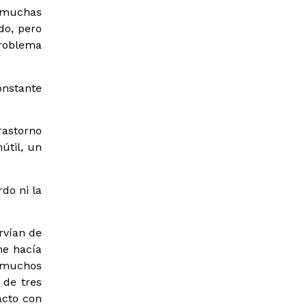
 muchas
do, pero
problema
onstante
astorno
útil, un
rdo ni la
rvían de
me hacía
 muchos
 de tres
acto con