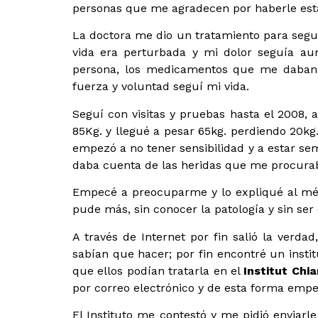
personas que me agradecen por haberle esta
La doctora me dio un tratamiento para seguir
vida era perturbada y mi dolor seguía aum
persona, los medicamentos que me daban 
fuerza y voluntad seguí mi vida.
Seguí con visitas y pruebas hasta el 2008,
85Kg. y llegué a pesar 65kg. perdiendo 20kg.
empezó a no tener sensibilidad y a estar sem
daba cuenta de las heridas que me procurab
Empecé a preocuparme y lo expliqué al mé
pude más, sin conocer la patología y sin se
A través de Internet por fin salió la verda
sabían que hacer; por fin encontré un insti
que ellos podían tratarla en el
Institut Chia
por correo electrónico y de esta forma empez
El Instituto me contestó y me pidió enviarl