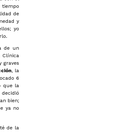
o tiempo
lidad de
rmedad y
llos; yo
lo.
da de un
 Clínica
y graves
cción
, la
vocado 6
o que la
decidió
an bien;
ue ya no
té de la