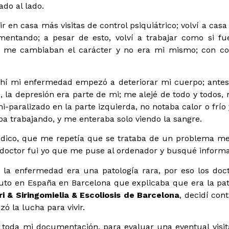
do al lado.
 en casa más visitas de control psiquiátrico; volví a casa
entando; a pesar de esto, volví a trabajar como si fu
me cambiaban el carácter y no era mi mismo; con con
 ahí mi enfermedad empezó a deteriorar mi cuerpo; ante
, la depresión era parte de mi; me alejé de todo y todos, m
i-paralizado en la parte izquierda, no notaba calor o frío
a trabajando, y me enteraba solo viendo la sangre.
dico, que me repetía que se trataba de un problema me
r doctor fui yo que me puse al ordenador y busqué informa
d, la enfermedad era una patología rara, por eso los doc
tuto en España en Barcelona que explicaba que era la pat
ri & Siringomielia & Escoliosis de Barcelona
, decidí con
ó la lucha para vivir.
e toda mi documentación, para evaluar una eventual visit