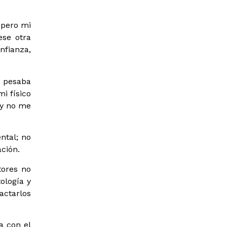
 pero mi
ese otra
fianza,
s pesaba
i físico
 y no me
ntal; no
ción.
tores no
ología y
tactarlos
a con el