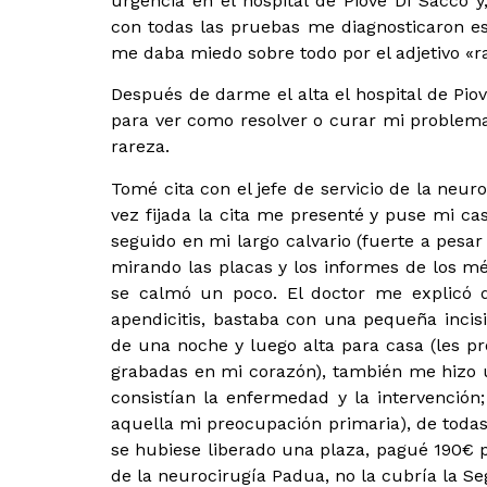
urgencia en el hospital de Piove Di Sacco
con todas las pruebas me diagnosticaron 
me daba miedo sobre todo por el adjetivo «r
Después de darme el alta el hospital de Pio
para ver como resolver o curar mi problema
rareza.
Tomé cita con el jefe de servicio de la neu
vez fijada la cita me presenté y puse mi c
seguido en mi largo calvario (fuerte a pes
mirando las placas y los informes de los m
se calmó un poco. El doctor me explicó
apendicitis, bastaba con una pequeña incis
de una noche y luego alta para casa (les p
grabadas en mi corazón), también me hizo 
consistían la enfermedad y la intervención
aquella mi preocupación primaria), de toda
se hubiese liberado una plaza, pagué 190€ por
de la neurocirugía Padua, no la cubría la Se