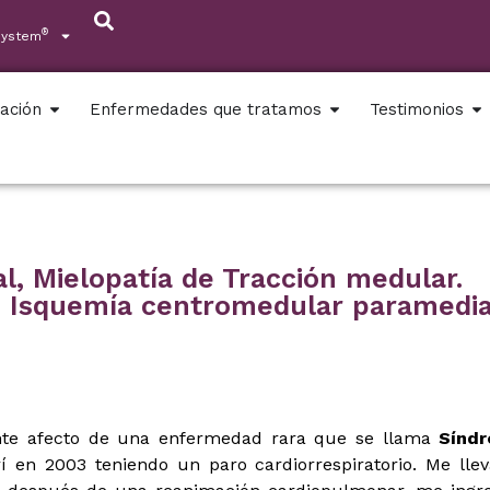
®
System
ación
Enfermedades que tratamos
Testimonios
al, Mielopatía de Tracción medular.
I, Isquemía centromedular paramedia
nte afecto de una enfermedad rara que se llama
Sínd
rí en 2003 teniendo un paro cardiorrespiratorio. Me lle