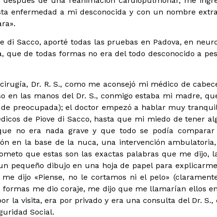
 y, después de una reanimación cardiopulmonar, me ingr
esta enfermedad a mi desconocida y con un nombre extr
ara».
ve di Sacco, aporté todas las pruebas en Padova, en neuro
, que de todas formas no era del todo desconocido a pes
rocirugía, Dr. R. S., como me aconsejó mi médico de cabec
aso en las manos del Dr. S., conmigo estaba mi madre, q
ar de preocupada); el doctor empezó a hablar muy tranqu
édicos de Piove di Sacco, hasta que mi miedo de tener al
 que no era nada grave y que todo se podía comparar
ión en la base de la nuca, una intervención ambulatoria,
rometo que estas son las exactas palabras que me dijo, l
un pequeño dibujo en una hoja de papel para explicarm
; me dijo «Piense, no le cortamos ni el pelo» (clarament
s formas me dio coraje, me dijo que me llamarían ellos e
 la visita, era por privado y era una consulta del Dr. S., 
guridad Social.