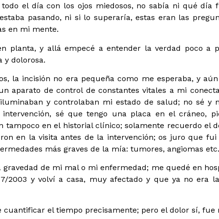
todo el día con los ojos miedosos, no sabía ni qué día f
staba pasando, ni si lo superaría, estas eran las pregu
as en mi mente.
en planta, y allá empecé a entender la verdad poco a p
 y dolorosa.
nsos, la incisión no era pequeña como me esperaba, y aún
 un aparato de control de constantes vitales a mi conect
iluminaban y controlaban mi estado de salud; no sé y 
intervención, sé que tengo una placa en el cráneo, p
en tampoco en el historial clínico; solamente recuerdo el d
n en la visita antes de la intervención; os juro que fui 
fermedades más graves de la mía: tumores, angiomas etc
a gravedad de mi mal o mi enfermedad; me quedé en hosp
/07/2003 y volví a casa, muy afectado y que ya no era 
cuantificar el tiempo precisamente; pero el dolor sí, fu