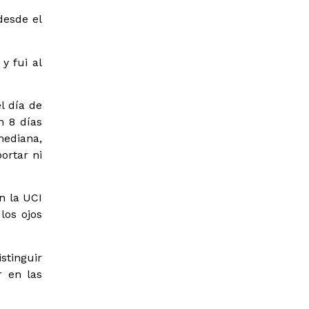
desde el
y fui al
l día de
n 8 días
mediana,
ortar ni
n la UCI
los ojos
stinguir
r en las