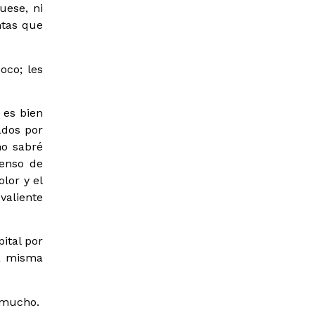
uese, ni
ntas que
oco; les
 es bien
ados por
no sabré
ienso de
olor y el
valiente
.
ital por
la misma
e mucho.