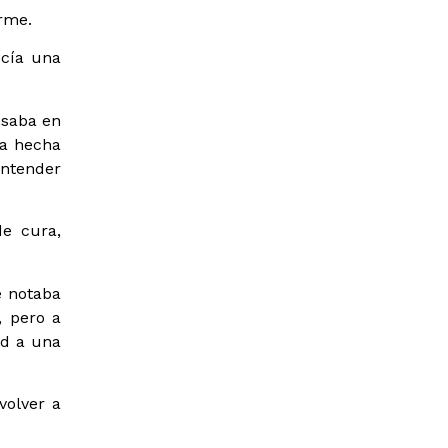
rme.
ecía una
nsaba en
ba hecha
entender
de cura,
e notaba
, pero a
ad a una
volver a