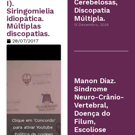
Cerebelosas,
I).
Discopatia
Siringomielia
idiopática.
Múltipla.
Múltiplas
13 Dezembro, 2024
discopatias.
28/07/2017
Manon Diaz.
Síndrome
Neuro-Crânio-
Vertebral,
Doença do
Filum,
Clique em 'Concordo'
para ativar Youtube
Escoliose
Política de cookies