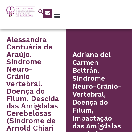
Alessandra
Cantuária de
Araújo.
Adriana del
Síndrome
Carmen
Neuro-
Beltrán.
Crânio-
Síndrome
vertebral.
Neuro-Crânio-
Doença do
Vertebral,
Filum. Descida
Doença do
das Amígdalas
Filum,
Cerebelosas
Impactação
(Síndrome de
das Amígdalas
Arnold Chiari