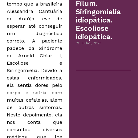
Filum.
tempo que a brasileira
Siringomielia
Alessandra Cantuária
de Araújo teve de
idiopática.
esperar até conseguir
Escoliose
um diagnóstico
idiopática.
correto. A paciente
21 Julho, 2023
padece da Síndrome
de Arnold Chiari I,
Escoliose e
Siringomielia. Devido a
estas enfermidades,
ela sentia dores pelo
corpo e sofria com
muitas cefaleias, além
de outros sintomas.
Neste depoimento, ela
nos conta que
consultou diversos
médicos, que lhe