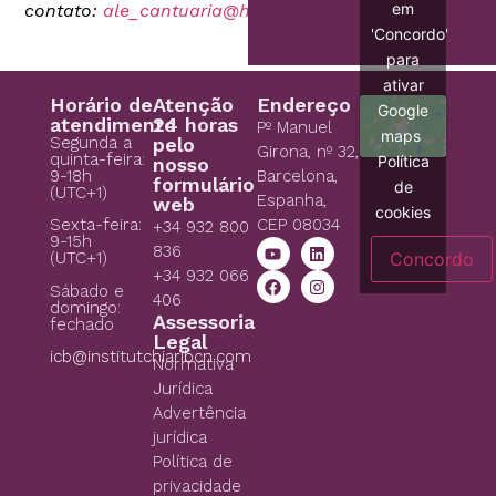
em
contato:
ale_cantuaria@hotmail.com
'Concordo'
para
ativar
Horário de
Atenção
Endereço
Google
atendimento
24 horas
Pº Manuel
maps
Segunda a
pelo
Girona, nº 32,
quinta-feira:
Política
nosso
9-18h
Barcelona,
formulário
de
(UTC+1)
Espanha,
web
cookies
CEP 08034
Sexta-feira:
+34 932 800
9-15h
836
Concordo
(UTC+1)
+34 932 066
Sábado e
406
domingo:
Assessoria
fechado
Legal
icb@institutchiaribcn.com
Normativa
Jurídica
Advertência
jurídica
Política de
privacidade