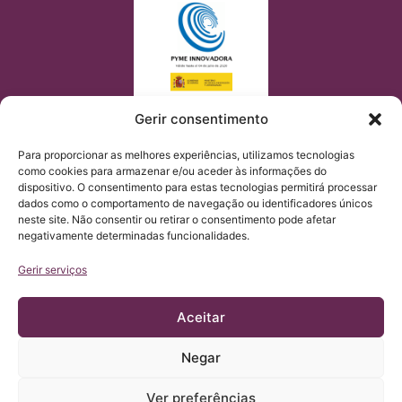
Gerir consentimento
Para proporcionar as melhores experiências, utilizamos tecnologias
como cookies para armazenar e/ou aceder às informações do
dispositivo. O consentimento para estas tecnologias permitirá processar
dados como o comportamento de navegação ou identificadores únicos
neste site. Não consentir ou retirar o consentimento pode afetar
negativamente determinadas funcionalidades.
Gerir serviços
Aceitar
Negar
© Copyright Institut Chiari 2025
O Institut Chiari & Siringomielia & Escoliosis de Barcelona
(ICSEB) cumpre com o estabelecido no Regulamento UE
Ver preferências
2016/679 (RGPD).