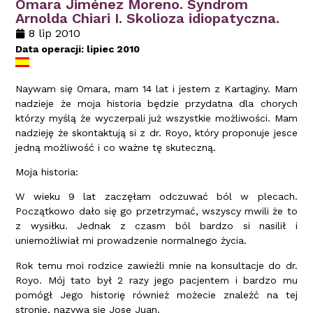
Omara Jiménez Moreno. Syndrom
Arnolda Chiari I. Skolioza idiopatyczna.
8 lip 2010
Data operacji: lipiec 2010
Naywam się Omara, mam 14 lat i jestem z Kartaginy. Mam
nadzieje że moja historia będzie przydatna dla chorych
którzy myślą że wyczerpali już wszystkie możliwości. Mam
nadzieję że skontaktują si z dr. Royo, który proponuje jesce
jedną możliwość i co ważne tę skuteczną.
Moja historia:
W wieku 9 lat zaczęłam odczuwać ból w plecach.
Początkowo dało się go przetrzymać, wszyscy mwili że to
z wysiłku. Jednak z czasm ból bardzo si nasilił i
uniemożliwiał mi prowadzenie normalnego życia.
Rok temu moi rodzice zawieźli mnie na konsultacje do dr.
Royo. Mój tato był 2 razy jego pacjentem i bardzo mu
pomógł Jego historię również możecie znaleźć na tej
stronie, nazywa się Jose Juan.