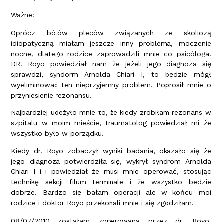
Ważne:
Oprócz bólów pleców związanych ze skoliozą
idiopatyczną miałam jeszcze inny problema, moczenie
nocne, dlatego rodzice zaprowadzili mnie do psicóloga.
DR. Royo powiedział nam że jeżeli jego diagnoza się
sprawdzi, syndorm Arnolda Chiari I, to będzie mógł
wyeliminować ten nieprzyjemny problem. Poprosił mnie o
przyniesienie rezonansu.
Najbardziej udeżyło mnie to, że kiedy zrobiłam rezonans w
szpitalu w moim mieście, traumatolog powiedział mi że
wszystko było w porządku.
Kiedy dr. Royo zobaczył wyniki badania, okazało się że
jego diagnoza potwierdziła się, wykrył syndrom Arnolda
Chiari I i i powiedział że musi mnie operować, stosując
technikę sekcji filum terminale i że wszystko bedzie
dobrze. Bardzo się bałam operacji ale w końcu moi
rodzice i doktor Royo przekonali mnie i się zgodziłam.
08/07/2010 zostałam zoperowana przez dr. Royo.