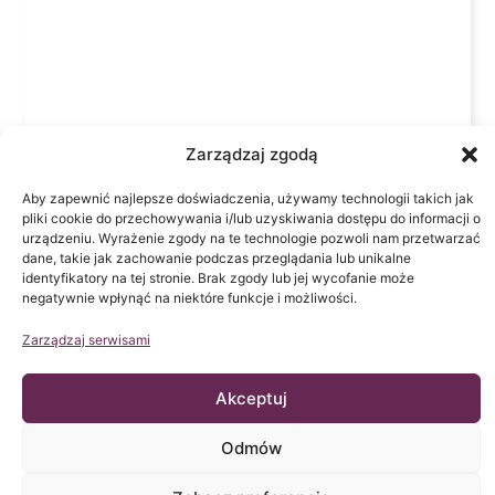
Zarządzaj zgodą
Aby zapewnić najlepsze doświadczenia, używamy technologii takich jak
pliki cookie do przechowywania i/lub uzyskiwania dostępu do informacji o
urządzeniu. Wyrażenie zgody na te technologie pozwoli nam przetwarzać
Kliknij
dane, takie jak zachowanie podczas przeglądania lub unikalne
"zgadzam
identyfikatory na tej stronie. Brak zgody lub jej wycofanie może
się", żeby
negatywnie wpłynąć na niektóre funkcje i możliwości.
włączyć
Zarządzaj serwisami
Google
Godziny
Kontakt
Adres
przyjęć
24
Pº Manuel
maps
Od
godziny
Girona, nr
Akceptuj
Polityka
poniedziałku
na dobę
do
32,
plików
Poprzez
czwartku: 9-
Barcelona,
formularz
Odmów
cookie
18h (UTC +1)
na naszej
Hiszpania,
Piątek: 9-15h
stronie
kod