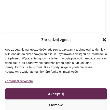
Zarządzaj zgodą
María. Syndrom trakcji rdzenia. Jamistość rdzenia
Aby zapewnić najlepsze doświadczenia, używamy technologii takich jak
i Skolioza idiopatyczna.
pliki cookie do przechowywania i/lub uzyskiwania dostępu do informacji o
Instituto Chiari
25 października, 2012
urządzeniu. Wyrażenie zgody na te technologie pozwoli nam przetwarzać
dane, takie jak zachowanie podczas przeglądania lub unikalne
identyfikatory na tej stronie. Brak zgody lub jej wycofanie może
negatywnie wpłynąć na niektóre funkcje i możliwości.
Zarządzaj serwisami
Akceptuj
Odmów