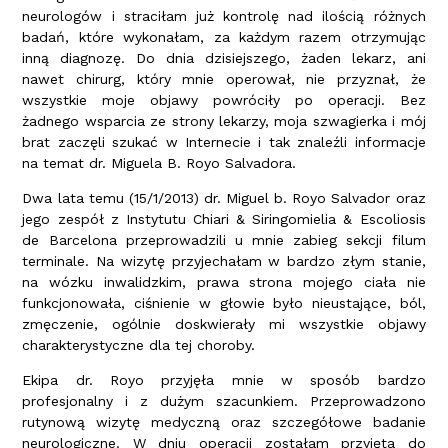
neurologów i straciłam już kontrolę nad ilością różnych
badań, które wykonałam, za każdym razem otrzymując
inną diagnozę. Do dnia dzisiejszego, żaden lekarz, ani
nawet chirurg, który mnie operował, nie przyznał, że
wszystkie moje objawy powróciły po operacji. Bez
żadnego wsparcia ze strony lekarzy, moja szwagierka i mój
brat zaczęli szukać w Internecie i tak znaleźli informacje
na temat dr. Miguela B. Royo Salvadora.
Dwa lata temu (15/1/2013) dr. Miguel b. Royo Salvador oraz
jego zespół z Instytutu Chiari & Siringomielia & Escoliosis
de Barcelona przeprowadzili u mnie zabieg sekcji filum
terminale. Na wizytę przyjechałam w bardzo złym stanie,
na wózku inwalidzkim, prawa strona mojego ciała nie
funkcjonowała, ciśnienie w głowie było nieustające, ból,
zmęczenie, ogólnie doskwierały mi wszystkie objawy
charakterystyczne dla tej choroby.
Ekipa dr. Royo przyjęła mnie w sposób bardzo
profesjonalny i z dużym szacunkiem. Przeprowadzono
rutynową wizytę medyczną oraz szczegółowe badanie
neurologiczne. W dniu operacji zostałam przyjęta do