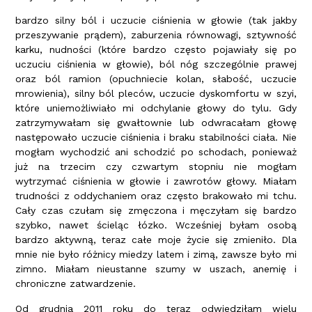
bardzo silny ból i uczucie ciśnienia w głowie (tak jakby
przeszywanie prądem), zaburzenia równowagi, sztywność
karku, nudności (które bardzo często pojawiały się po
uczuciu ciśnienia w głowie), ból nóg szczególnie prawej
oraz ból ramion (opuchniecie kolan, słabość, uczucie
mrowienia), silny ból pleców, uczucie dyskomfortu w szyi,
które uniemożliwiało mi odchylanie głowy do tylu. Gdy
zatrzymywałam się gwałtownie lub odwracałam głowę
następowało uczucie ciśnienia i braku stabilności ciała. Nie
mogłam wychodzić ani schodzić po schodach, ponieważ
już na trzecim czy czwartym stopniu nie mogłam
wytrzymać ciśnienia w głowie i zawrotów głowy. Miałam
trudności z oddychaniem oraz często brakowało mi tchu.
Cały czas czułam się zmęczona i męczyłam się bardzo
szybko, nawet ścieląc łózko. Wcześniej byłam osobą
bardzo aktywną, teraz całe moje życie się zmieniło. Dla
mnie nie było różnicy miedzy latem i zimą, zawsze było mi
zimno. Miałam nieustanne szumy w uszach, anemię i
chroniczne zatwardzenie.
Od grudnia 2011 roku do teraz odwiedziłam wielu