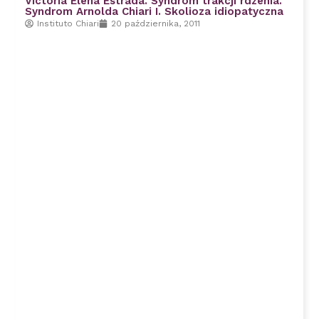
Victoria Elena Estrada. Syndrom trakcji rdzenia.
Syndrom Arnolda Chiari I. Skolioza idiopatyczna
Instituto Chiari
20 października, 2011