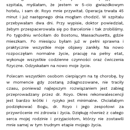
szpitala, myślałam, że jestem w 5-cio gwiazdkowym
hotelu, i sam dr. Royo mnie przywitał. Operacja trwała 45
minut i już następnego dnia mogłam chodzić. W szpitalu
przebywałam dwa dni. Przy wypisie, doktor powiedział,
żebym przespacerowała się po Barcelonie i tak zrobiliśmy.
Po tygodniu wróciłam do Bostonu, Massachusetts, gdzie
mieszkam. Po miesiącu byłam już w pełni sprawna i
praktycznie wszystkie moje objawy zanikły. Na nowo
rozpoczęłam normalne życie, pracuję na pełny etat,
wykonuje wszystkie codzienne czynności oraz ćwiczenia
fizyczne. Odzyskałam na nowo moje życie.
Polecam wszystkim osobom cierpiącym na tę chorobę, by
w momencie gdy zostaną zdiagnozowane, nie traciły
czasu, ponieważ najlepszym rozwiązaniem jest zabieg
przeprowadzany przez dr. Royo. Okres rekonwalescencji
jest bardzo krótki i ryzyko jest minimalne. Chciałabym
podziękować Bogu, dr. Royo i jego zespołowi za
przywrócenie mi zdrowia i życia. Dziękuję również z całego
serca mojej rodzinie i przyjaciołom, którzy nie zostawili
mnie samej w tym trudnym etapie mojego życia.