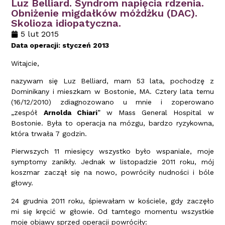
Luz Belliard. Syndrom napięcia rdzenia.
Obniżenie migdałków móżdżku (DAC).
Skolioza idiopatyczna.
5 lut 2015
Data operacji: styczeń 2013
Witajcie,
nazywam się Luz Belliard, mam 53 lata, pochodzę z
Dominikany i mieszkam w Bostonie, MA. Cztery lata temu
(16/12/2010) zdiagnozowano u mnie i zoperowano
„zespół
Arnolda Chiari
” w Mass General Hospital w
Bostonie. Była to operacja na mózgu, bardzo ryzykowna,
która trwała 7 godzin.
Pierwszych 11 miesięcy wszystko było wspaniale, moje
symptomy zanikły. Jednak w listopadzie 2011 roku, mój
koszmar zaczął się na nowo, powróciły nudności i bóle
głowy.
24 grudnia 2011 roku, śpiewałam w kościele, gdy zaczęło
mi się kręcić w głowie. Od tamtego momentu wszystkie
moje objawy sprzed operacji powróciły: