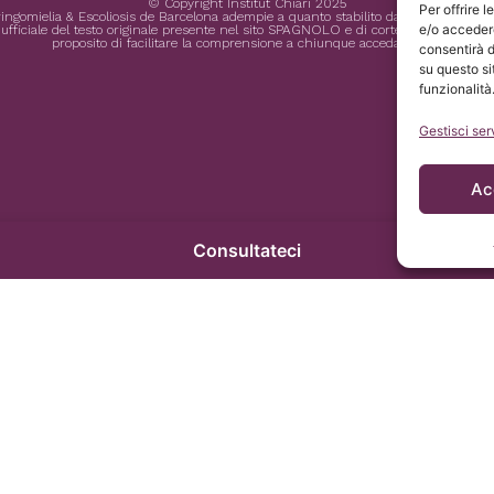
© Copyright Institut Chiari 2025
Per offrire 
Siringomielia & Escoliosis de Barcelona adempie a quanto stabilito dal Regolament
e/o accedere
ficiale del testo originale presente nel sito SPAGNOLO e di cortesia dell’Institut 
proposito di facilitare la comprensione a chiunque acceda al sito.
consentirà d
su questo si
funzionalità
Gestisci ser
Ac
Consultateci