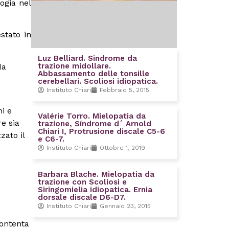
ogia nel
stato in
Luz Belliard. Sindrome da
trazione midollare.
da
Abbassamento delle tonsille
cerebellari. Scoliosi idiopatica.
Instituto Chiari
Febbraio 5, 2015
ni e
Valérie Torro. Mielopatia da
re sia
trazione, Síndrome d´ Arnold
Chiari I, Protrusione discale C5-6
ato il
e C6-7.
Instituto Chiari
Ottobre 1, 2019
Barbara Blache. Mielopatia da
trazione con Scoliosi e
Siringomielia idiopatica. Ernia
dorsale discale D6-D7.
Instituto Chiari
Gennaio 23, 2015
contenta