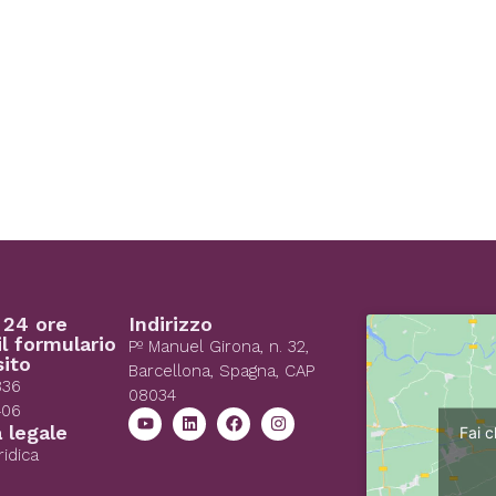
 24 ore
Indirizzo
il formulario
Pº Manuel Girona, n. 32,
sito
Barcellona, Spagna, CAP
836
08034
406
 legale
Fai c
ridica