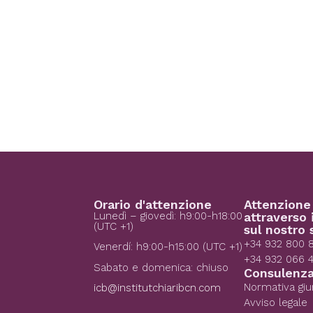
Orario d'attenzione
Attenzione
Lunedì – giovedì: h9:00-h18:00
attraverso 
(UTC +1)
sul nostro 
+34 932 800 
Venerdí: h9:00-h15:00 (UTC +1)
+34 932 066 
Sabato e domenica: chiuso
Consulenza
Normativa giu
icb@institutchiaribcn.com
Avviso legale