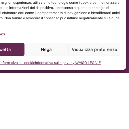
le migliori esperienze, utilizziamo tecnologie come i cookie per memorizzare
o UE 2016/679 (GDPR).
 alle informazioni del dispositivo. Il consenso a queste tecnologie ci
Chiari & Siringomielia & Escoliosis de Barcelona, con il
i elaborare dati come il comportamento di navigazione o identificatori unici
to. Non fornire o revocare il consenso può influire negativamente su alcune
.
vizi
cetta
Nega
Visualizza preferenze
Informativa sui cookie
Informativa sulla privacy
AVVISO LEGALE