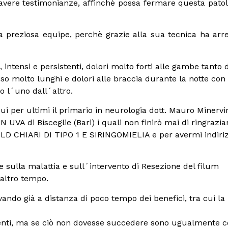
vere testimonianze, affinchè possa fermare questa patol
ua preziosa equipe, perchè grazie alla sua tecnica ha arre
 intensi e persistenti, dolori molto forti alle gambe tanto 
so molto lunghi e dolori alle braccia durante la notte con
o l´uno dall´altro.
 cui per ultimi il primario in neurologia dott. Mauro Minervi
N UVA di Bisceglie (Bari) i quali non finirò mai di ringrazia
D CHIARI DI TIPO 1 E SIRINGOMIELIA e per avermi indirizz
 sulla malattia e sull´intervento di Resezione del filum
altro tempo.
vando già a distanza di poco tempo dei benefici, tra cui la
menti, ma se ciò non dovesse succedere sono ugualmente 