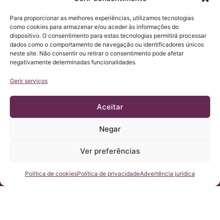
Para proporcionar as melhores experiências, utilizamos tecnologias
como cookies para armazenar e/ou aceder às informações do
dispositivo. O consentimento para estas tecnologias permitirá processar
dados como o comportamento de navegação ou identificadores únicos
neste site. Não consentir ou retirar o consentimento pode afetar
negativamente determinadas funcionalidades.
Gerir serviços
Aceitar
Negar
© Copyright Institut Chiari 2025
O Institut Chiari & Siringomielia & Escoliosis de Barcelona
(ICSEB) cumpre com o estabelecido no Regulamento UE
Ver preferências
2016/679 (RGPD).
O conteúdo deste site é uma tradução não-oficial do texto
original, que está na sua versão em ESPANHOL. Trata-se de uma
cortesia do Institut Chiari & Siringomielia & Escoliosis de
Fale conosco
Política de cookies
Política de privacidade
Advertência jurídica
Barcelona, cujo propósito é o de facilitar a compreensão do seu
site por qualquer pessoa que queira acessa-lo.