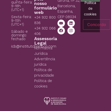
Girona, nº 32,
quinta-feira:
Política
nosso
9-18h
Barcelona,
formulário
de
(UTC+1)
Espanha,
web
cookies
CEP 08034
Sexta-feira:
+34 932 800
9-15h
836
Concordo
(UTC+1)
+34 932 066
Sábado e
406
domingo:
Assessoria
fechado
Legal
icb@institutchiaribcn.com
Normativa
Jurídica
Advertência
jurídica
Política de
privacidade
Política de
cookies