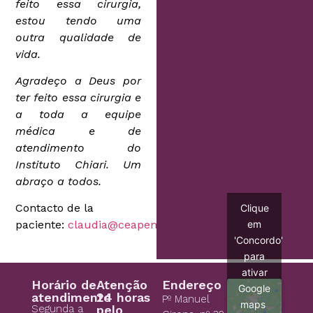
feito essa cirurgia,
estou tendo uma
outra qualidade de
vida.
Agradeço a Deus por
ter feito essa cirurgia e
a toda a equipe
médica e de
atendimento do
Instituto Chiari. Um
abraço a todos.
Contacto de la
Clique
em
paciente:
claudia@ceapema.org.br
'Concordo'
para
ativar
Horário de
Atenção
Endereço
Google
atendimento
24 horas
Pº Manuel
maps
Segunda a
pelo