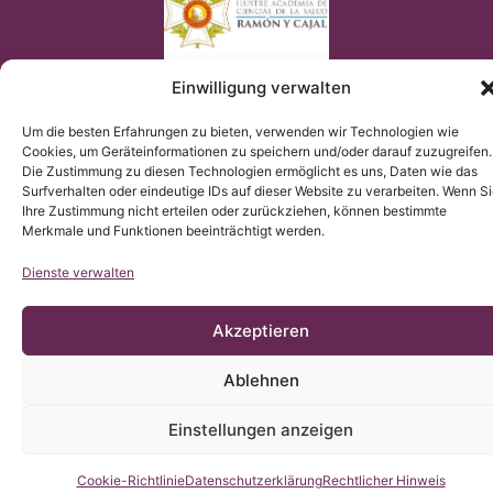
Einwilligung verwalten
Um die besten Erfahrungen zu bieten, verwenden wir Technologien wie
Cookies, um Geräteinformationen zu speichern und/oder darauf zuzugreifen.
Die Zustimmung zu diesen Technologien ermöglicht es uns, Daten wie das
© Copyright Institut Chiari 2025
Surfverhalten oder eindeutige IDs auf dieser Website zu verarbeiten. Wenn S
Das Institut Chiari & Siringomielia & Escoliosis de Barcelona
Ihre Zustimmung nicht erteilen oder zurückziehen, können bestimmte
(ICSEB) erfüllt die EU Verordnung 2016/679 (DSGVO).
Der Inhalt dieser Webseite ist eine nicht-offizielle Übersetzung
Merkmale und Funktionen beeinträchtigt werden.
der Originalinhaltes der spanischen Webseite; das Institut
Chiari & Siringomielia & Escoliosis de Barcelona stellt die
Übersetzung zur Verfügung, um allen Nutzern der Webseite ein
Dienste verwalten
besseres Verständnis zu ermöglichen.
Akzeptieren
Ablehnen
Einstellungen anzeigen
Kontaktieren Sie uns
Cookie-Richtlinie
Datenschutzerklärung
Rechtlicher Hinweis