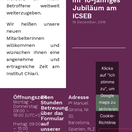
ihr 10-jähriges
Betroffene weltweit
Jubiläum am
weiterzugeben.
ICSEB
18 Dezember, 2018
Wir heißen unsere
neuen
Mitarbeiterinnen
willkommen und
wünschen Ihnen eine
angenehme und
ertragreiche Zeit am
Klicke
Institut Chiari.
auf "Ich
stimme
zu", um
Google
Öffnungszeiten
24
Adresse
Montag –
Stunden
maps zu
Pº Manuel
Donnerstag:
Betreuung
aktivieren
Girona, Nr.
09:00 –
über das
18:00 (UTC+1)
Cookie-
32,
Formular
Richtlinie
Barcelona,
auf
Freitag: 09:00
– 15:00
unserer
Spanien, PLZ