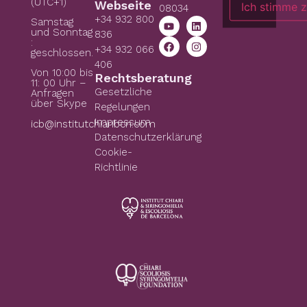
(UTC+1)
Webseite
Ich stimme 
08034
+34 932 800
Samstag
und Sonntag
836
:
+34 932 066
geschlossen.
406
Von 10:00 bis
Rechtsberatung
11: 00 Uhr –
Gesetzliche
Anfragen
über Skype
Regelungen
Impressum
icb@institutchiaribcn.com
Datenschutzerklärung
Cookie-
Richtlinie