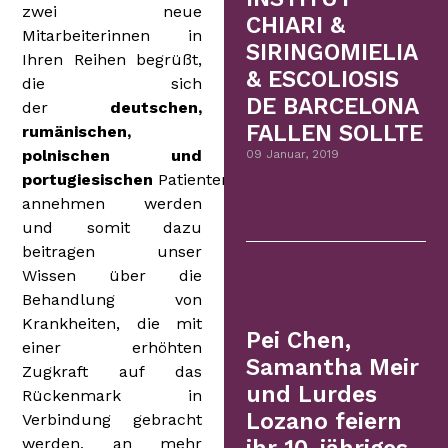
zwei neue
CHIARI &
Mitarbeiterinnen in
SIRINGOMIELIA
Ihren Reihen begrüßt,
& ESCOLIOSIS
die sich
DE BARCELONA
der
deutschen,
FALLEN SOLLTE
rumänischen,
polnischen und
09 Januar, 2019
portugiesischen
Patienten
annehmen werden
und somit dazu
beitragen unser
Wissen über die
Behandlung von
Krankheiten, die mit
Pei Chen,
einer erhöhten
Samantha Meir
Zugkraft auf das
und Lurdes
Rückenmark in
Lozano feiern
Verbindung gebracht
werden, an mehr