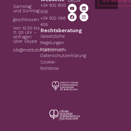
08034
+34 932 800
Samstag
und Sonntag
836
:
+34 932 066
geschlossen.
406
Von 10:00 bis
Rechtsberatung
11: 00 Uhr –
Gesetzliche
Anfragen
über Skype
Regelungen
Impressum
icb@institutchiaribcn.com
Datenschutzerklärung
Cookie-
Richtlinie