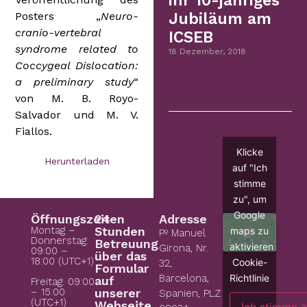
ihr 10-jähriges
Posters „
Neuro-
Jubiläum am
cranio-vertebral
ICSEB
syndrome related to
18 Dezember, 2018
Coccygeal Dislocation:
a preliminary study
“
von M. B. Royo-
Salvador und M. V.
Fiallos.
Klicke
Herunterladen
auf "Ich
stimme
zu", um
Google
Öffnungszeiten
24
Adresse
Montag –
Stunden
maps zu
Pº Manuel
Donnerstag:
Betreuung
aktivieren
Girona, Nr.
09:00 –
über das
18:00 (UTC+1)
Cookie-
32,
Formular
Richtlinie
Barcelona,
auf
Freitag: 09:00
– 15:00
unserer
Spanien, PLZ
(UTC+1)
Webseite
Ich stimme 