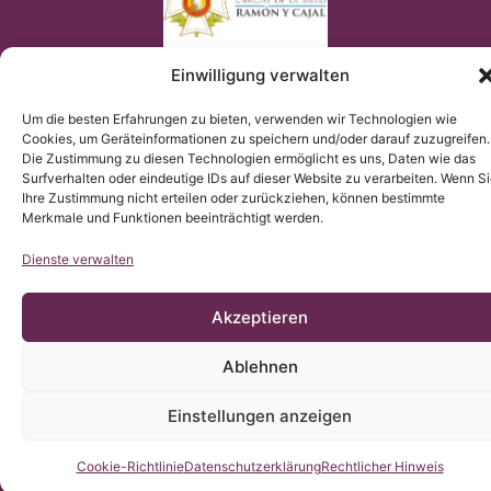
Einwilligung verwalten
Um die besten Erfahrungen zu bieten, verwenden wir Technologien wie
Cookies, um Geräteinformationen zu speichern und/oder darauf zuzugreifen.
Die Zustimmung zu diesen Technologien ermöglicht es uns, Daten wie das
© Copyright Institut Chiari 2025
Surfverhalten oder eindeutige IDs auf dieser Website zu verarbeiten. Wenn S
Das Institut Chiari & Siringomielia & Escoliosis de Barcelona
Ihre Zustimmung nicht erteilen oder zurückziehen, können bestimmte
(ICSEB) erfüllt die EU Verordnung 2016/679 (DSGVO).
Der Inhalt dieser Webseite ist eine nicht-offizielle Übersetzung
Merkmale und Funktionen beeinträchtigt werden.
der Originalinhaltes der spanischen Webseite; das Institut
Chiari & Siringomielia & Escoliosis de Barcelona stellt die
Übersetzung zur Verfügung, um allen Nutzern der Webseite ein
Dienste verwalten
besseres Verständnis zu ermöglichen.
Akzeptieren
Ablehnen
Einstellungen anzeigen
Kontaktieren Sie uns
Cookie-Richtlinie
Datenschutzerklärung
Rechtlicher Hinweis