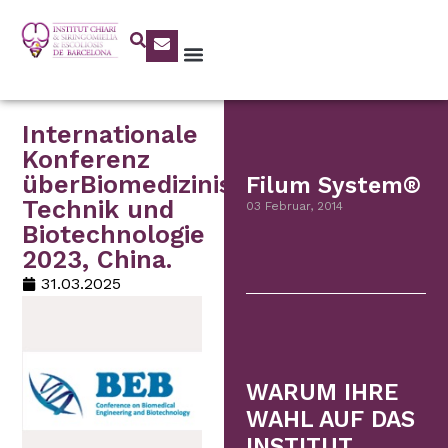
Internationale
Konferenz
überBiomedizinische
Filum System®
Technik und
03 Februar, 2014
Biotechnologie
2023, China.
31.03.2025
WARUM IHRE
WAHL AUF DAS
INSTITUT