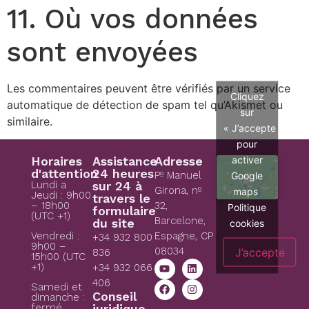
11. Où vos données
sont envoyées
Les commentaires peuvent être vérifiés par un service
Cliquez
automatique de détection de spam tel qu’Akismet ou
sur
similaire.
« J’accepte »
pour
activer
Horaires
Assistance
Adresse
d'attention
24 heures
Pº Manuel
Google
Lundi a
sur 24 à
Girona, nº
maps
Jeudi : 9h00
travers le
– 18h00
32,
Politique
formulaire
(UTC +1)
Barcelone,
du site
cookies
Espagne, CP
Vendredi :
+34 932 800
9h00 –
08034
J’accepte
836
15h00 (UTC
+1)
+34 932 066
406
Samedi et
Conseil
dimanche :
juridique
fermé