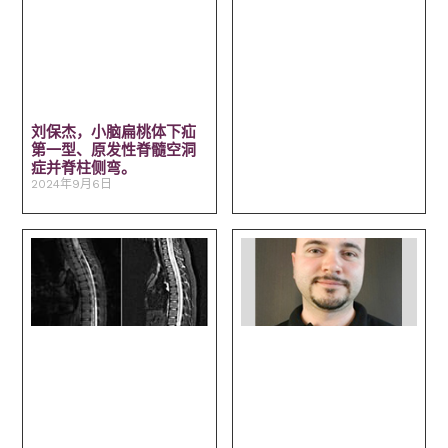
刘保杰，小脑扁桃体下疝
第一型、原发性脊髓空洞
症并脊柱侧弯。
2024年9月6日