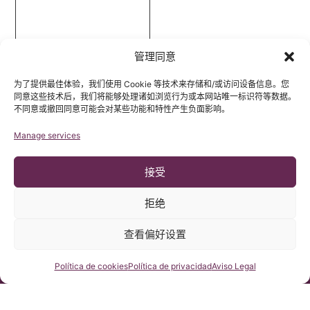
管理同意
为了提供最佳体验，我们使用 Cookie 等技术来存储和/或访问设备信息。您
同意这些技术后，我们将能够处理诸如浏览行为或本网站唯一标识符等数据。
不同意或撤回同意可能会对某些功能和特性产生负面影响。
Manage services
接受
Click 'I
拒绝
agree' to
enable
查看偏好设置
Google
中文电话咨
24小时咨
地址
maps
询时间
询表格
Pº Manuel
咨询我们
Política de cookies
Política de privacidad
Aviso Legal
Política
星期一～星期
+34 932 800
Girona, nº 32
五：上午9点
de
836
～下午2点
Barcelona,
cookies
+34 932 066
España, CP