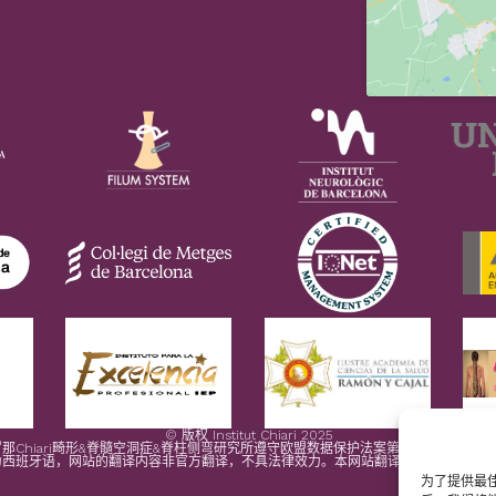
© 版权 Institut Chiari 2025
那Chiari畸形&脊髓空洞症&脊柱侧弯研究所遵守欧盟数据保护法案第2016/679条（G
为西班牙语，网站的翻译内容非官方翻译，不具法律效力。本网站翻译旨在帮助读者理
为了提供最佳