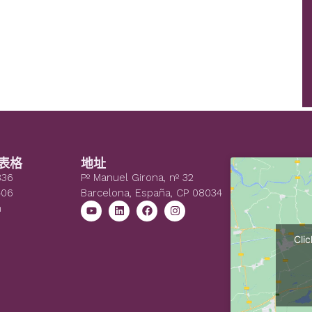
表格
地址
836
Pº Manuel Girona, nº 32
406
Barcelona, España, CP 08034
n
Cli