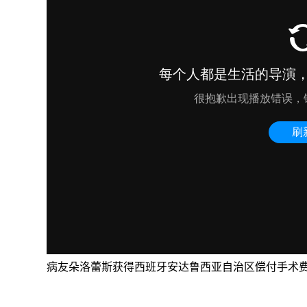
病友朵洛蕾斯获得西班牙安达鲁西亚自治区偿付手术