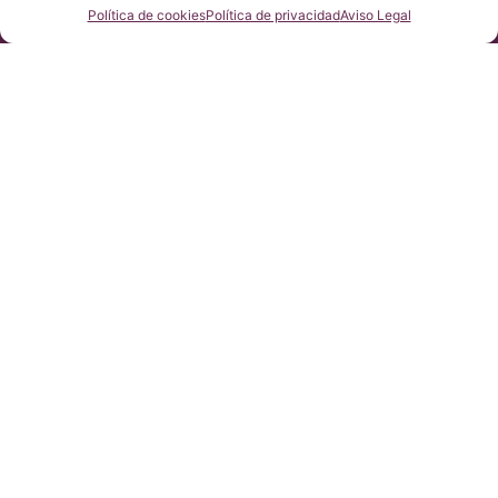
护法案第2016/679条（GDPR）
咨询我们
Política de cookies
Política de privacidad
Aviso Legal
本网站内容原文为西班牙语，网站的翻译内容非官方翻译，不具法
律效力。本网站翻译旨在帮助读者理解原文网站内容。