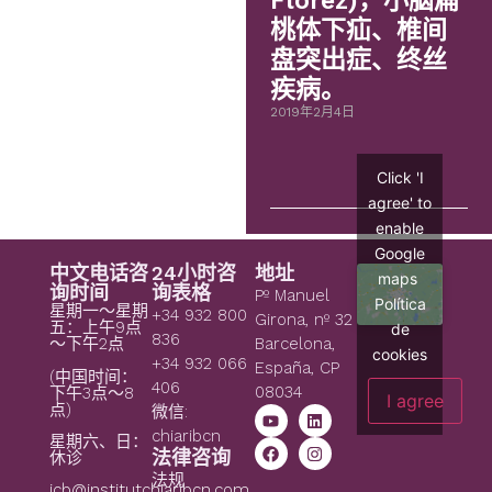
Flórez)，小脑扁
桃体下疝、椎间
盘突出症、终丝
疾病。
2019年2月4日
Click 'I
agree' to
enable
Google
中文电话咨
24小时咨
地址
maps
询时间
询表格
Pº Manuel
Política
星期一～星期
+34 932 800
Girona, nº 32
五：上午9点
de
836
～下午2点
Barcelona,
cookies
+34 932 066
España, CP
(中国时间：
406
08034
下午3点～8
I agree
点)
微信:
chiaribcn
星期六、日：
法律咨询
休诊
法规
icb@institutchiaribcn.com