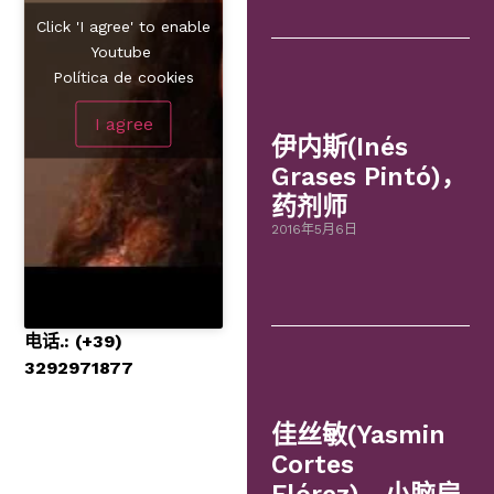
Click 'I agree' to enable
Youtube
Política de cookies
I agree
伊内斯(Inés
Grases Pintó)，
药剂师
2016年5月6日
电话.: (+39)
3292971877
佳丝敏(Yasmin
Cortes