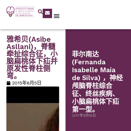
雅希贝(Asibe
Asllani)，脊髓
牵扯综合征，小
菲尔南达
脑扁桃体下疝并
(Fernanda
原发性脊柱侧
Isabelle Maia
弯。
de Silva) ，神经
2015年6月5日
颅脑脊柱综合
征、终丝疾病、
小脑扁桃体下疝
第一型。
2017年9月18日