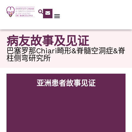
病友故事及见证
巴塞罗那Chiari畸形&脊髓空洞症&脊
柱侧弯研究所
亚洲患者故事见证