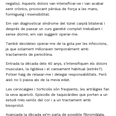
negatiu). Aquests dolors van intensificar-se i van acabar
sent crònics, provocant pèrdua de força a les mans,
formigueig i insensibilitat.
Em van diagnosticar síndrome del túnel carpià bilateral i
després de passar un curs gairebé complet treballant i
sense dormir, em van suggerir operar-me.
També decideixo operar-me de la gola per les infeccions,
ja que solament milloraven temporalment amb
tractaments de penicil·lina.
Entrada la dècada dels 40 anys, s’intensifiquen els dolors
musculars, la rigidesa i el cansament habitual (estrès?).
Potser haig de relaxar-me i delegar responsabilitats. Però
això no li passa als de la meva edat.
Les cervicalgies i torticolis són freqüents, les artràlgies fan
la seva aparició. Episodis de taquicàrdies que porten a un
estudi més seriós del cor i a un tractament amb
bisoprolol.
Avançada la dècada se’m parla de possible fibromiàlgia.