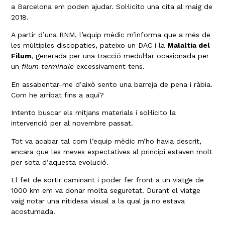
a Barcelona em poden ajudar. Sol·licito una cita al maig de
2018.
A partir d’una RNM, l’equip mèdic m’informa que a més de
les múltiples discopaties, pateixo un DAC i la
Malaltia del
Filum
, generada per una tracció medul·lar ocasionada per
un
filum terminale
excessivament tens.
En assabentar-me d’això sento una barreja de pena i ràbia.
Com he arribat fins a aquí?
Intento buscar els mitjans materials i sol·licito la
intervenció per al novembre passat.
Tot va acabar tal com l’equip mèdic m’ho havia descrit,
encara que les meves expectatives al principi estaven molt
per sota d’aquesta evolució.
El fet de sortir caminant i poder fer front a un viatge de
1000 km em va donar molta seguretat. Durant el viatge
vaig notar una nitidesa visual a la qual ja no estava
acostumada.