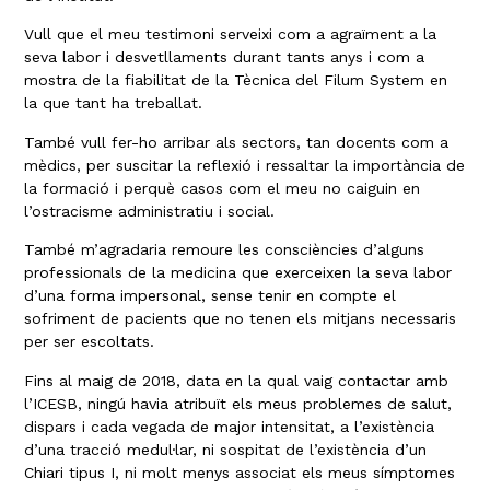
Vull que el meu testimoni serveixi com a agraïment a la
seva labor i desvetllaments durant tants anys i com a
mostra de la fiabilitat de la Tècnica del Filum System en
la que tant ha treballat.
També vull fer-ho arribar als sectors, tan docents com a
mèdics, per suscitar la reflexió i ressaltar la importància de
la formació i perquè casos com el meu no caiguin en
l’ostracisme administratiu i social.
També m’agradaria remoure les consciències d’alguns
professionals de la medicina que exerceixen la seva labor
d’una forma impersonal, sense tenir en compte el
sofriment de pacients que no tenen els mitjans necessaris
per ser escoltats.
Fins al maig de 2018, data en la qual vaig contactar amb
l’ICESB, ningú havia atribuït els meus problemes de salut,
dispars i cada vegada de major intensitat, a l’existència
d’una tracció medul·lar, ni sospitat de l’existència d’un
Chiari tipus I, ni molt menys associat els meus símptomes