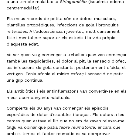
a una terrible malaltia: la
Siringomièlia
(isquèmia-edema
centremedul·lar).
Els meus records de petita són de dolors musculars,
plantilles ortopèdiques, infeccions de gola i bronquitis
reiterades. A l’adolescència i joventut, molt cansament
físic i mental per suportar els estudis i la vida pròpia
d’aquesta edat.
Va ser quan vaig començar a treballar quan van començar
també les taquicàrdies, el dolor al pit, la sensació d’ofec,
les infeccions de gola constants, posteriorment d’oïda, el
vertigen. Tenia afonia al mínim esforç i sensació de patir
una grip contínua.
Els antibiòtics i els antiinflamatoris van convertir-se en els
meus acompanyants habituals.
Complerts els 30 anys van començar els episodis
esporàdics de dolor d’espatlles i braços. Els dolors a les
cames quan estava al llit que no em deixaven relaxar-me
(algú va opinar que patia
febre reumatoide,
encara que
amb el temps el factor reumàtic es va comprovar