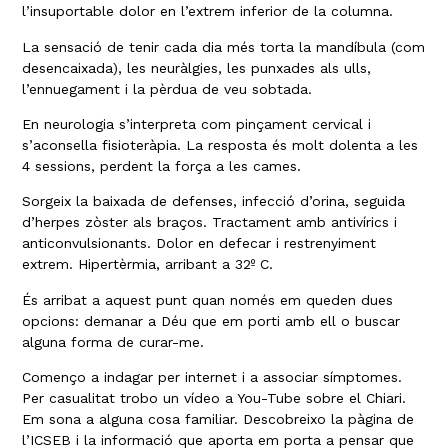
l’insuportable dolor en l’extrem inferior de la columna.
La sensació de tenir cada dia més torta la mandíbula (com
desencaixada), les neuràlgies, les punxades als ulls,
l’ennuegament i la pèrdua de veu sobtada.
En neurologia s’interpreta com pinçament cervical i
s’aconsella fisioteràpia. La resposta és molt dolenta a les
4 sessions, perdent la força a les cames.
Sorgeix la baixada de defenses, infecció d’orina, seguida
d’herpes zòster als braços. Tractament amb antivírics i
anticonvulsionants. Dolor en defecar i restrenyiment
extrem. Hipertèrmia, arribant a 32º C.
És arribat a aquest punt quan només em queden dues
opcions: demanar a Déu que em porti amb ell o buscar
alguna forma de curar-me.
Començo a indagar per internet i a associar símptomes.
Per casualitat trobo un vídeo a You-Tube sobre el Chiari.
Em sona a alguna cosa familiar. Descobreixo la pàgina de
l’ICSEB i la informació que aporta em porta a pensar que