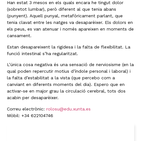
Han estat 3 mesos en els quals encara he tingut dolor
(sobretot lumbar), però diferent al que tenia abans
(punyent). Aquell punyal, metafòricament parlant, que
tenia clavat entre les natges va desaparèixer. Els dolors en
els peus, es van atenuar i només apareixen en moments de
cansament.
Estan desapareixent la rigidesa i la falta de flexibilitat. La
funció intestinal s’ha regularitzat.
L’única cosa negativa és una sensació de nerviosisme (en la
qual poden repercutir motius d’índole personal i laboral) i
la falta d’estabilitat a la vista (que percebo com a
canviant en diferents moments del dia). Espero que en
activar-se en major grau la circulació cerebral, tots dos
acabin per desaparèixer.
Correu electrònic:
rolosu@edu.xunta.es
Mòbil: +34 622104746