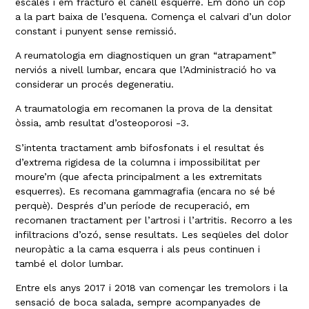
escales i em fracturo el canell esquerre. Em dono un cop
a la part baixa de l’esquena. Comença el calvari d’un dolor
constant i punyent sense remissió.
A reumatologia em diagnostiquen un gran “atrapament”
nerviós a nivell lumbar, encara que l’Administració ho va
considerar un procés degeneratiu.
A traumatologia em recomanen la prova de la densitat
òssia, amb resultat d’osteoporosi -3.
S’intenta tractament amb bifosfonats i el resultat és
d’extrema rigidesa de la columna i impossibilitat per
moure’m (que afecta principalment a les extremitats
esquerres). Es recomana gammagrafia (encara no sé bé
perquè). Després d’un període de recuperació, em
recomanen tractament per l’artrosi i l’artritis. Recorro a les
infiltracions d’ozó, sense resultats. Les seqüeles del dolor
neuropàtic a la cama esquerra i als peus continuen i
també el dolor lumbar.
Entre els anys 2017 i 2018 van començar les tremolors i la
sensació de boca salada, sempre acompanyades de