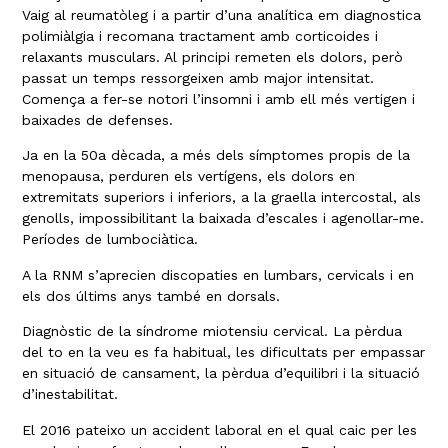
Vaig al reumatòleg i a partir d’una analítica em diagnostica
polimiàlgia i recomana tractament amb corticoides i
relaxants musculars. Al principi remeten els dolors, però
passat un temps ressorgeixen amb major intensitat.
Comença a fer-se notori l’insomni i amb ell més vertigen i
baixades de defenses.
Ja en la 50a dècada, a més dels símptomes propis de la
menopausa, perduren els vertígens, els dolors en
extremitats superiors i inferiors, a la graella intercostal, als
genolls, impossibilitant la baixada d’escales i agenollar-me.
Períodes de lumbociàtica.
A la RNM s’aprecien discopaties en lumbars, cervicals i en
els dos últims anys també en dorsals.
Diagnòstic de la síndrome miotensiu cervical. La pèrdua
del to en la veu es fa habitual, les dificultats per empassar
en situació de cansament, la pèrdua d’equilibri i la situació
d’inestabilitat.
El 2016 pateixo un accident laboral en el qual caic per les