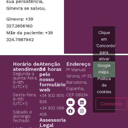
sua persistência,
Ginevra se salvou.
Ginevra: +39
327.2656160
Mãe da paciente: +39
Clique
em
324.7987942
'Concordo'
para
ativar
Horário de
Atenção
Endereço
Google
atendimento
24 horas
Pº Manuel
maps
Segunda a
pelo
Girona, nº 32,
quinta-feira:
Política
nosso
9-18h
Barcelona,
formulário
de
(UTC+1)
Espanha,
web
cookies
CEP 08034
Sexta-feira:
+34 932 800
9-15h
836
Concordo
(UTC+1)
+34 932 066
Sábado e
406
domingo:
Assessoria
fechado
Legal