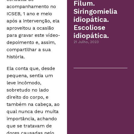
Filum.
acompanhamento no
Siringomielia
ICSEB, 1 ano e meio
idiopática.
após a intervenção, ela
Escoliose
aproveitou a ocasião
idiopática.
para gravar este vídeo-
depoimento e, assim,
21 Julho, 2023
compartilhar a sua
história.
Ela conta que, desde
pequena, sentia um
leve incômodo,
sobretudo no lado
direito do corpo, e
também na cabeça, ao
qual nunca deu muita
importância, achando
que se tratavam de
dores causadas pelo