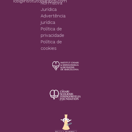
icb@institutchiaribcn.com
Normativa
Jurídica
Advertência
jurídica
Política de
privacidade
Política de
cookies