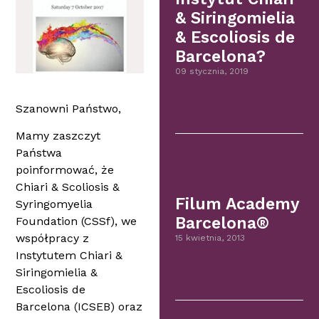
& Siringomielia
& Escoliosis de
Barcelona?
09 stycznia, 2019
Szanowni Państwo,
Mamy zaszczyt
Państwa
poinformować, że
Chiari & Scoliosis &
Filum Academy
Syringomyelia
Barcelona®
Foundation (CSSf), we
współpracy z
15 kwietnia, 2013
Instytutem Chiari &
Siringomielia &
Escoliosis de
Barcelona (ICSEB) oraz