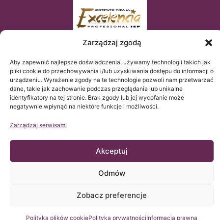
Zarządzaj zgodą
Aby zapewnić najlepsze doświadczenia, używamy technologii takich jak
pliki cookie do przechowywania i/lub uzyskiwania dostępu do informacji o
urządzeniu. Wyrażenie zgody na te technologie pozwoli nam przetwarzać
dane, takie jak zachowanie podczas przeglądania lub unikalne
identyfikatory na tej stronie. Brak zgody lub jej wycofanie może
negatywnie wpłynąć na niektóre funkcje i możliwości.
Zarządzaj serwisami
© Copyright Institut Chiari 2025
Instytut Chiari & Siringomielia & Escoliosis de Barcelona (ICSEB)
Akceptuj
spełnia wymogi Rozporządzenia UE 2016/679 (RGPD).
Zawartość tej strony web jest nieoficjalnym tłumaczeniem
tekstu oryginalnego umieszczonego na stronie web po
Odmów
HISZPAŃSKU i jest jedynie uprzejmością Instytutu Chiari &
Siringomielia & Escoliosis de Barcelona i ma na celu ułatwienie
zrozumienia oryginalnego teksu osobie, która połączy się z tą
stroną.
Zobacz preferencje
Skontaktuj się z nami
Polityka plików cookie
Polityka prywatności
Informacja prawna