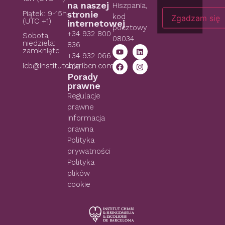
na naszej
Hiszpania,
Piątek: 9-15h
stronie
kod
Zgadzam się
(UTC +1)
internetowej
pocztowy
+34 932 800
Sobota,
08034
niedziela:
836
zamknięte
+34 932 066
icb@institutchiaribcn.com
406
Porady
prawne
Regulacje
prawne
Informacja
prawna
Polityka
prywatności
Polityka
plików
cookie