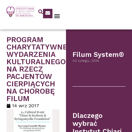
PROGRAM
CHARYTATYWNEGO
WYDARZENIA
Filum System®
KULTURALNEGO
03 lutego, 2014
NA RZECZ
PACJENTÓW
CIERPIĄCYCH
NA CHOROBĘ
FILUM
14 wrz 2017
Dlaczego
wybrać
Instytut Chiari