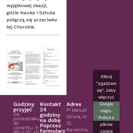
wyjątkowej okazji,
gdzie Nauka i Sztuka
połączą się przeciwko
tej Chorobie.
Kliknij
"zgadzam
się", żeby
włączyć
Google
Godziny
Kontakt
Adres
przyjęć
24
Pº Manuel
maps
Od
godziny
Girona, nr
Polityka
poniedziałku
na dobę
do
32,
plików
Poprzez
czwartku: 9-
Barcelona,
formularz
cookie
18h (UTC +1)