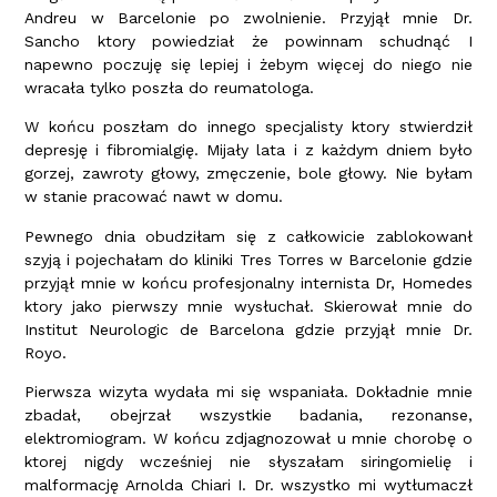
Andreu w Barcelonie po zwolnienie. Przyjął mnie Dr.
Sancho ktory powiedział że powinnam schudnąć I
napewno poczuję się lepiej i żebym więcej do niego nie
wracała tylko poszła do reumatologa.
W końcu poszłam do innego specjalisty ktory stwierdził
depresję i fibromialgię. Mijały lata i z każdym dniem było
gorzej, zawroty głowy, zmęczenie, bole głowy. Nie byłam
w stanie pracować nawt w domu.
Pewnego dnia obudziłam się z całkowicie zablokowanł
szyją i pojechałam do kliniki Tres Torres w Barcelonie gdzie
przyjął mnie w końcu profesjonalny internista Dr, Homedes
ktory jako pierwszy mnie wysłuchał. Skierował mnie do
Institut Neurologic de Barcelona gdzie przyjął mnie Dr.
Royo.
Pierwsza wizyta wydała mi się wspaniała. Dokładnie mnie
zbadał, obejrzał wszystkie badania, rezonanse,
elektromiogram. W końcu zdjagnozował u mnie chorobę o
ktorej nigdy wcześniej nie słyszałam siringomielię i
malformację Arnolda Chiari I. Dr. wszystko mi wytłumaczł