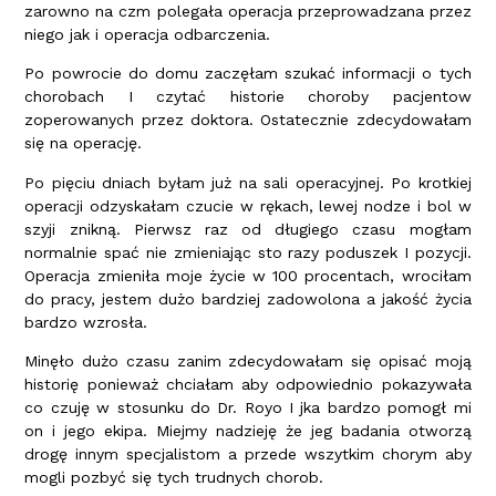
zarowno na czm polegała operacja przeprowadzana przez
niego jak i operacja odbarczenia.
Po powrocie do domu zaczęłam szukać informacji o tych
chorobach I czytać historie choroby pacjentow
zoperowanych przez doktora. Ostatecznie zdecydowałam
się na operację.
Po pięciu dniach byłam już na sali operacyjnej. Po krotkiej
operacji odzyskałam czucie w rękach, lewej nodze i bol w
szyji znikną. Pierwsz raz od długiego czasu mogłam
normalnie spać nie zmieniając sto razy poduszek I pozycji.
Operacja zmieniła moje życie w 100 procentach, wrociłam
do pracy, jestem dużo bardziej zadowolona a jakość życia
bardzo wzrosła.
Minęło dużo czasu zanim zdecydowałam się opisać moją
historię ponieważ chciałam aby odpowiednio pokazywała
co czuję w stosunku do Dr. Royo I jka bardzo pomogł mi
on i jego ekipa. Miejmy nadzieję że jeg badania otworzą
drogę innym specjalistom a przede wszytkim chorym aby
mogli pozbyć się tych trudnych chorob.