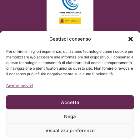
Gestisci consenso
Per offrire le migliori esperienze, utilizziamo tecnologie come i cookie per
memorizzare e/o accedere alle informazioni del dispositivo. Il consenso a
queste tecnologie ci consentirà di elaborare dati come il comportamento
di navigazione o identificatori unici su questo sito. Non fornire o revocare
il consenso può influire negativamente su alcune funzionalità.
Gestisci servizi
Accetta
Nega
© Copyright Institut Chiari 2025
L’Institut Chiari & Siringomielia & Escoliosis de Barcelona
adempie a quanto stabilito dal Regolamento UE 2016/679
Visualizza preferenze
(GDPR).
Il contenuto di questo sito web è una traduzione non ufficiale
del testo originale presente nel sito SPAGNOLO e di cortesia