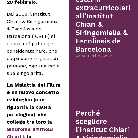
28 febbraio.
extracurricolari
Dal 2008, l’Institut
all’Institut
Chiari & Siringomielia
Chiari &
& Escoliosis de
Siringomielia &
Barcelona (ICSEB) si
Escoliosis de
occupa di patologie
Barcelona
considerate rare, che
05 Settembre, 2025
colpiscono migliaia di
persone, ognuna nella
sua singolarità.
La Malattia del Filum
è un nuovo concetto
eziologico (che
riguarda la causa
Perché
patologica) che
scegliere
collega tra loro la
l’Institut Chiari
Sindrome d’Arnold
Chiari I
, la