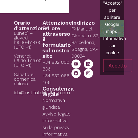
"Accetto"
per
abilitare
Orario
Attenzione
Indirizzo
Google
d'attenzione
24 ore
Pº Manuel
maps
Lunedì –
attraverso
Girona, n. 32,
giovedì:
Informativa
il
h9:00-h18:00
Barcellona,
formulario
sui
(UTC +1)
Spagna, CAP
sul nostro
cookie
sito
08034
Venerdí:
h9:00-h15:00
+34 932 800
Accetto
(UTC +1)
836
Sabato e
+34 932 066
domenica:
406
chiuso
Consulenza
icb@institutchiaribcn.com
legale
Normativa
giuridica
Avviso legale
Informativa
sulla privacy
Informativa