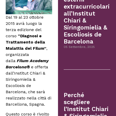
extracurricolari
all’Institut
Dal 19 al 23 ottobre
Chiari &
2015 avrà luogo la
Siringomielia &
terza edizione del
Escoliosis de
corso
“Diagnosi e
Barcelona
Trattamento della
05 Settembre, 2025
Malattia del Filum”
,
organizzata
dalla
Filum Academy
Barcelona®
e offerta
dall’Institut Chiari &
Siringomielia &
Escoliosis de
Barcelona, che sarà
Perché
realizzato nella città di
scegliere
Barcellona, Spagna.
l’Institut Chiari
Questo corso è rivolto