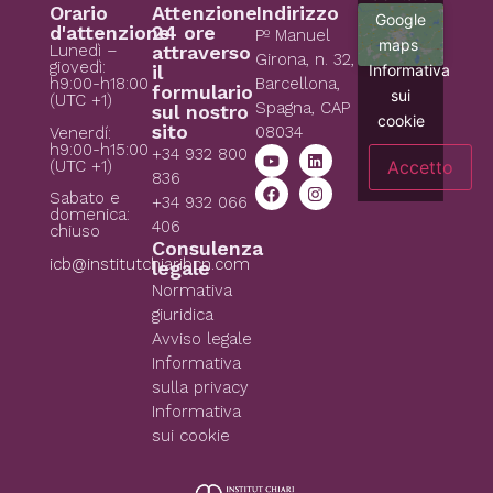
Orario
Attenzione
Indirizzo
Google
d'attenzione
24 ore
Pº Manuel
maps
Lunedì –
attraverso
Girona, n. 32,
giovedì:
Informativa
il
h9:00-h18:00
Barcellona,
formulario
sui
(UTC +1)
Spagna, CAP
sul nostro
cookie
sito
08034
Venerdí:
h9:00-h15:00
+34 932 800
Accetto
(UTC +1)
836
Sabato e
+34 932 066
domenica:
406
chiuso
Consulenza
icb@institutchiaribcn.com
legale
Normativa
giuridica
Avviso legale
Informativa
sulla privacy
Informativa
sui cookie