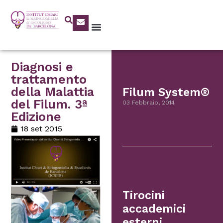
Diagnosi e
trattamento
della Malattia
Filum System®
del Filum. 3ª
03 Febbraio, 2014
Edizione
18 set 2015
Tirocini
accademici
esterni