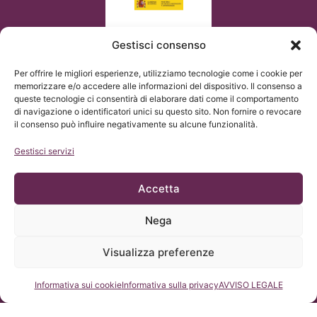
Gestisci consenso
Per offrire le migliori esperienze, utilizziamo tecnologie come i cookie per
memorizzare e/o accedere alle informazioni del dispositivo. Il consenso a
queste tecnologie ci consentirà di elaborare dati come il comportamento
di navigazione o identificatori unici su questo sito. Non fornire o revocare
il consenso può influire negativamente su alcune funzionalità.
Gestisci servizi
Accetta
Nega
© Copyright Institut Chiari 2025
L’Institut Chiari & Siringomielia & Escoliosis de Barcelona
adempie a quanto stabilito dal Regolamento UE 2016/679
Visualizza preferenze
(GDPR).
Il contenuto di questo sito web è una traduzione non ufficiale
del testo originale presente nel sito SPAGNOLO e di cortesia
dell’Institut Chiari & Siringomielia & Escoliosis de Barcelona, con
Consultateci
Informativa sui cookie
Informativa sulla privacy
AVVISO LEGALE
il proposito di facilitare la comprensione a chiunque acceda al
sito.