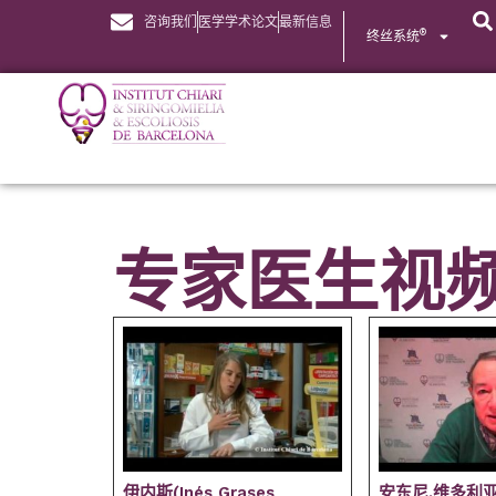
咨询我们
医学学术论文
最新信息
®
终丝系统
专家医生视
伊内斯(Inés Grases
安东尼.维多利亚