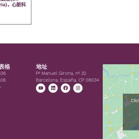
toria)，心脏科
表格
地址
836
Pº Manuel Girona, nº 32
406
Barcelona, España, CP 08034
n
Cli