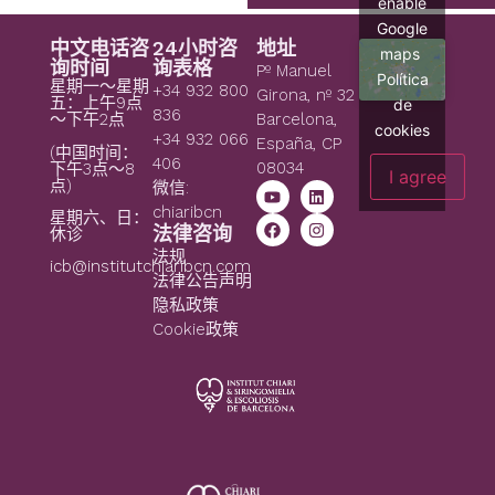
enable
Google
中文电话咨
24小时咨
地址
maps
询时间
询表格
Pº Manuel
Política
星期一～星期
+34 932 800
Girona, nº 32
五：上午9点
de
836
～下午2点
Barcelona,
cookies
+34 932 066
España, CP
(中国时间：
406
08034
下午3点～8
I agree
点)
微信:
chiaribcn
星期六、日：
法律咨询
休诊
法规
icb@institutchiaribcn.com
法律公告声明
隐私政策
Cookie政策