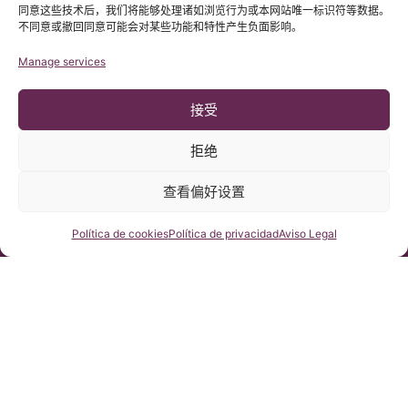
同意这些技术后，我们将能够处理诸如浏览行为或本网站唯一标识符等数据。
不同意或撤回同意可能会对某些功能和特性产生负面影响。
Manage services
接受
拒绝
查看偏好设置
© 版权 Institut Chiari 2025
巴塞罗那Chiari畸形&脊髓空洞症&脊柱侧弯研究所遵守欧盟数据保
护法案第2016/679条（GDPR）
咨询我们
Política de cookies
Política de privacidad
Aviso Legal
本网站内容原文为西班牙语，网站的翻译内容非官方翻译，不具法
律效力。本网站翻译旨在帮助读者理解原文网站内容。