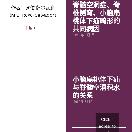
脊髓空洞症、脊
作者：罗佑.萨尔瓦多
椎侧弯、小脑扁
(M.B. Royo-Salvador)
桃体下疝畸形的
共同病因
下载 PDF
1996年8月1日
小脑扁桃体下疝
与脊髓空洞积水
的关系
1999年8月21日
Click 'I
agree' to