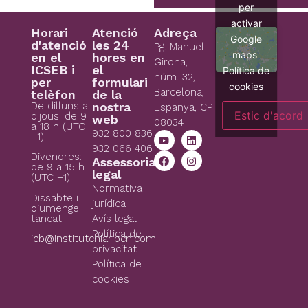
per
activar
Horari
Atenció
Adreça
Google
d'atenció
les 24
Pg. Manuel
maps
en el
hores en
Girona,
ICSEB i
el
Política de
núm. 32,
per
formulari
cookies
Barcelona,
telèfon
de la
De dilluns a
nostra
Espanya, CP
Estic d'acord
dijous: de 9
web
08034
a 18 h (UTC
932 800 836
+1)
932 066 406
Divendres:
Assessoria
de 9 a 15 h
legal
(UTC +1)
Normativa
Dissabte i
jurídica
diumenge:
tancat
Avís legal
Política de
icb@institutchiaribcn.com
privacitat
Política de
cookies