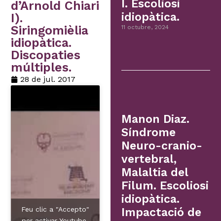
I. Escoliosi
d’Arnold Chiari
idiopàtica.
I).
Siringomièlia
11 octubre, 2024
idiopàtica.
Discopaties
múltiples.
28 de jul. 2017
Manon Diaz.
Síndrome
Neuro-cranio-
vertebral,
Malaltia del
Filum. Escoliosi
idiopàtica.
Feu clic a "Accepto"
Impactació de
per activar Youtube