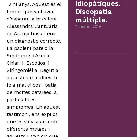
Idiopàtiques.
Vint anys. Aquest és el
Discopatia
temps que va haver
d’esperar la brasilera
múltiple.
Alessandra Cantuária
11 febrer, 2019
de Araújo fins a tenir
un diagnòstic correcte.
La pacient pateix la
Síndrome d’Arnold
Chiari I, Escoliosi i
Siringomièlia. Degut a
aquestes malalties, li
feia mal el cos i patia
de moltes cefalees, a
part d’altres
símptomes. En aquest
testimoni, ens explica
que es va visitar amb
diferents metges i
aquests li van dir que