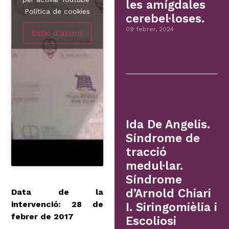
les amígdales
Política de cookies
cerebel·loses.
09 febrer, 2024
Estic d'acord
Ida De Angelis.
Síndrome de
tracció
medul·lar.
Síndrome
d’Arnold Chiari
Data de la
intervenció: 28 de
I. Siringomièlia i
febrer de 2017
Escoliosi