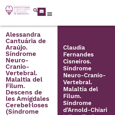
Alessandra
Cantuária de
Araújo.
Claudia
Síndrome
Fernandes
Neuro-
Cisneiros.
Cranio-
Síndrome
Vertebral.
Neuro-Cranio-
Malaltia del
Vertebral.
Filum.
Malaltia del
Descens de
Filum.
les Amígdales
Síndrome
Cerebel·loses
d’Arnold-Chiari
(Síndrome