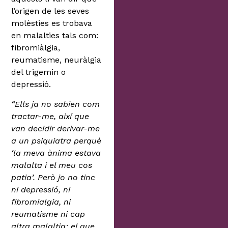
l’origen de les seves
molèsties es trobava
en malalties tals com:
fibromiàlgia,
reumatisme, neuràlgia
del trigemin o
depressió.
“Ells ja no sabien com
tractar-me, així que
van decidir derivar-me
a un psiquiatra perquè
‘la meva ànima estava
malalta i el meu cos
patia’. Però jo no tinc
ni depressió, ni
fibromialgia, ni
reumatisme ni cap
altra malaltia; el que