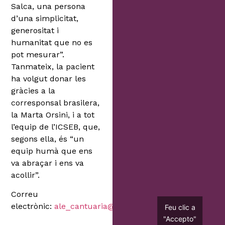
Salca, una persona
d’una simplicitat,
generositat i
humanitat que no es
pot mesurar”.
Tanmateix, la pacient
ha volgut donar les
gràcies a la
corresponsal brasilera,
la Marta Orsini, i a tot
l’equip de l’ICSEB, que,
segons ella, és “un
equip humà que ens
va abraçar i ens va
acollir”.
Correu
electrònic:
ale_cantuaria@hotmail.com
Feu clic a
"Accepto"