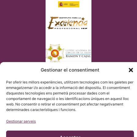
Gestionar el consentiment
Per oferir les millors experiències, utilitzem tecnologies com les galetes per
emmagatzemar i/o accedir a la informació del dispositiu. El consentiment
d’aquestes tecnologies ens permetrà processar dades com el
comportament de navegació o les identificacions úniques en aquest lloc
© Copyright Institut Chiari 2025
web. No consentir o retirar el consentiment pot afectar negativament
L’Institut Chiari & Siringomielia & Escoliosis de Barcelona (ICSEB)
compleix amb el que s’estableix en el Reglament UE 2016/679
determinades característiques i funcions.
(RGPD).
El contingut d’aquesta web és una traducció no oficial del text
Gestionar serveis
original de la web en CASTELLÀ, per cortesia de l’Institut Chiari
& Siringomielia & Escoliosis de Barcelona amb el propòsit de
facilitar la seva comprensió a qualsevol que desitgi accedir a la
web.