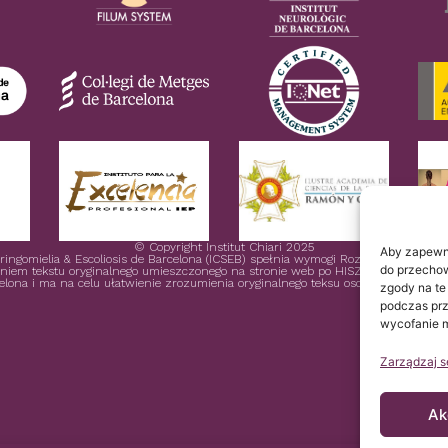
© Copyright Institut Chiari 2025
Aby zapewni
Siringomielia & Escoliosis de Barcelona (ICSEB) spełnia wymogi Rozporządzenia 
do przechow
eniem tekstu oryginalnego umieszczonego na stronie web po HISZPAŃSKU i jest jed
celona i ma na celu ułatwienie zrozumienia oryginalnego teksu osobie, która połącz
zgody na te
podczas prze
wycofanie m
Zarządzaj s
Ak