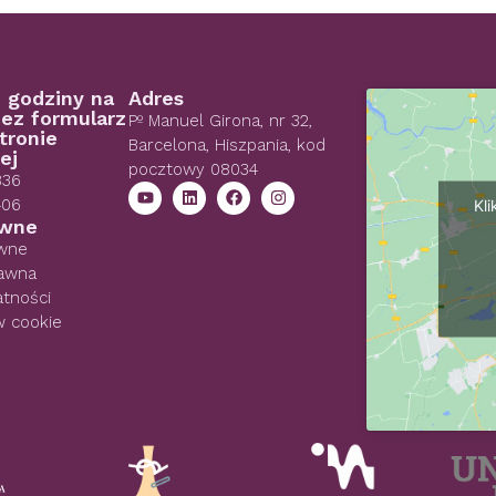
 godziny na
Adres
ez formularz
Pº Manuel Girona, nr 32,
tronie
Barcelona, Hiszpania, kod
ej
pocztowy 08034
836
406
Kl
awne
awne
rawna
atności
w cookie