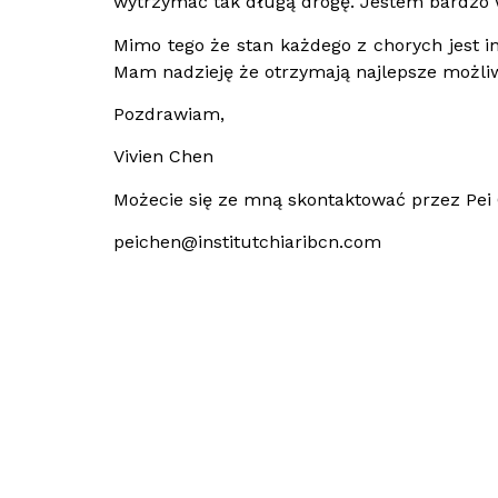
wytrzymać tak długą drogę. Jestem bardzo wdz
Mimo tego że stan każdego z chorych jest i
Mam nadzieję że otrzymają najlepsze możliw
Pozdrawiam,
Vivien Chen
Możecie się ze mną skontaktować przez Pei
peichen@institutchiaribcn.com