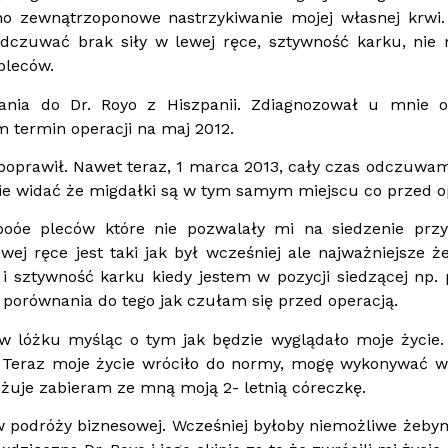
 zewnątrzoponowe nastrzykiwanie mojej własnej krwi.
odczuwać brak siły w lewej ręce, sztywność karku, ni
 pleców.
ania do Dr. Royo z Hiszpanii. Zdiagnozował u mnie o
termin operacji na maj 2012.
 poprawił. Nawet teraz, 1 marca 2013, cały czas odczuwa
ie widać że migdałki są w tym samym miejscu co przed o
oóe pleców które nie pozwalały mi na siedzenie przy
wej ręce jest taki jak był wcześniej ale najważniejsze że
i sztywność karku kiedy jestem w pozycji siedzącej np.
a porównania do tego jak czułam się przed operacją.
 w lóżku myśląc o tym jak będzie wyglądało moje życie
. Teraz moje życie wróciło do normy, mogę wykonywać w
żuje zabieram ze mną moją 2- letnią córeczkę.
 podróży biznesowej. Wcześniej byłoby niemożliwe żeb