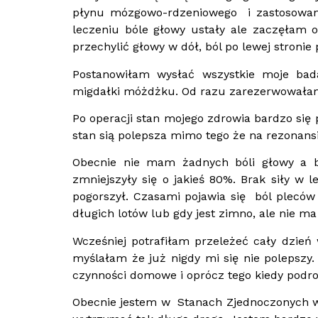
płynu mózgowo-rdzeniowego i zastosowano
leczeniu bóle głowy ustały ale zaczęłam 
przechylić głowy w dół, ból po lewej stronie
Postanowiłam wysłać wszystkie moje bad
migdałki móżdżku. Od razu zarezerwowałam 
Po operacji stan mojego zdrowia bardzo się
stan sią polepsza mimo tego że na rezonans
Obecnie nie mam żadnych bóli głowy a b
zmniejszyły się o jakieś 80%. Brak siły w le
pogorszył. Czasami pojawia się ból pleców 
długich lotów lub gdy jest zimno, ale nie m
Wcześniej potrafiłam przeleżeć cały dzień
myślałam że już nigdy mi się nie polepszy
czynności domowe i oprócz tego kiedy podro
Obecnie jestem w Stanach Zjednoczonych w