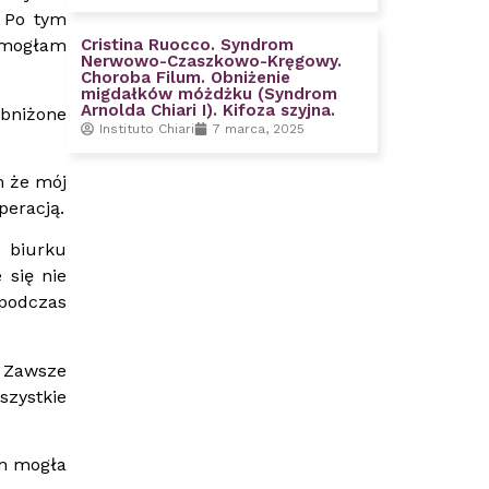
 Po tym
Cristina Ruocco. Syndrom
e mogłam
Nerwowo-Czaszkowo-Kręgowy.
Choroba Filum. Obniżenie
migdałków móżdżku (Syndrom
Arnolda Chiari I). Kifoza szyjna.
bniżone
Instituto Chiari
7 marca, 2025
m że mój
peracją.
 biurku
 się nie
 podczas
. Zawsze
szystkie
ym mogła