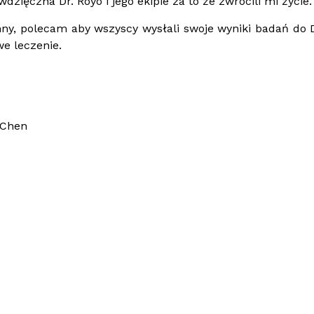
ięczna Dr. Royo i jego ekipie za to że zwrócili mi życie.
nny, polecam aby wszyscy wysłali swoje wyniki badań do D
e leczenie.
 Chen