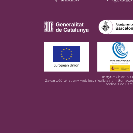
Instytut Chiari & 
Zawartość tej strony web jest nieoficjalnym tłumacz
Escoliosis de Bar