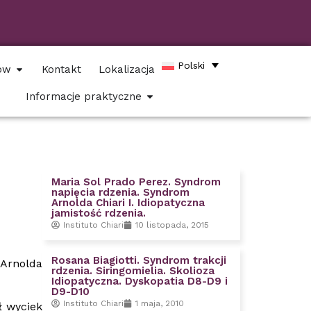
Polski
tów
Kontakt
Lokalizacja
Informacje praktyczne
Maria Sol Prado Perez. Syndrom
napięcia rdzenia. Syndrom
Arnolda Chiari I. Idiopatyczna
jamistość rdzenia.
Instituto Chiari
10 listopada, 2015
Rosana Biagiotti. Syndrom trakcji
Arnolda
rdzenia. Siringomielia. Skolioza
Idiopatyczna. Dyskopatia D8-D9 i
D9-D10
Instituto Chiari
1 maja, 2010
ł wyciek