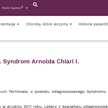
®
Filum System
zentacja
Choroby, które leczymy
Historie pacjen
. Syndrom Arnolda Chiari I.
Filum Terminale, z powodu zdiagnozowanego Syndromu 
y w grudniu 2011 roku. Lekarz z Szanghaju zdiagnozowa