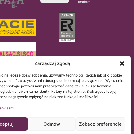
Zarządzaj zgodą
ć najlepsze doświadczenia, używamy technologii takich jak pliki cookie
UE 2016/679 (RGPD).
ywania i/lub uzyskiwania dostępu do informacji o urządzeniu. Wyrażenie
ynie uprzejmością Instytutu Chiari & Siringomielia &
y się z tą stroną.
 technologie pozwoli nam przetwarzać dane, takie jak zachowanie
glądania lub unikalne identyfikatory na tej stronie. Brak zgody lub jej
oże negatywnie wpłynąć na niektóre funkcje i możliwości.
erwisami
ceptuj
Odmów
Zobacz preferencje