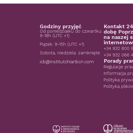
Godziny przyjęć
Kontakt 24
Od poniedziałku do czwartku:
dobę Poprz
9-18h (UTC +1)
na naszej s
internetow
Piątek: 9-15h (UTC +1)
+34 932 800 
Sobota, niedziela: zamknięte
+34 932 066 
Porady pr
icb@institutchiaribcn.com
Regulacje pr
Informacja p
Polityka pryw
Polityka plikó