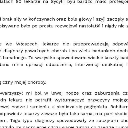
atach 90 lekarze na Sycylii byli bardzo mało profesjo
 brak siły w kończynach oraz bole głowy i szyji zaczęły s
isywane było po prostu rozwojowi nastolatki i nigdy nie 
e we Włoszech, lekarze nie przeprowadzają odpowi
od diagnozy poważnych chorob i po wielu badaniach doc
ś banalnego. To wszystko spowodowało wielkie koszty bad
no mnie opreacji odbaczenia, interwencji delikatnej 
iczny mojej choroby.
owarzyszył mi bol w lewej nodze oraz zaburzenia cz
dn lekarz nie potrafił wytłumaczyć przyczyny mojego
j nodze i ramieniu, a skolioza się pogłębiała. Robiłam
dpowiedz lekarzy zawsze była taka sama, ma pani skolio
ckiem. Tego typu diagnozy spowodowały że zaczęłam ch
wrzyszyło mi nadmierne odczuwanie zimna co zawsze rujno