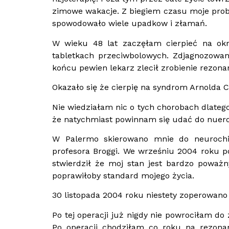
zimowe wakacje. Z biegiem czasu moje probl
spowodowało wiele upadkow i złamań.
W wieku 48 lat zaczęłam cierpieć na okr
tabletkach przeciwbolowych. Zdjagnozowan
końcu pewien lekarz zlecił zrobienie rezona
Okazało się że cierpię na syndrom Arnolda Chi
Nie wiedziałam nic o tych chorobach dlateg
że natychmiast powinnam się udać do nuero
W Palermo skierowano mnie do neurochir
profesora Broggi. We wrześniu 2004 roku p
stwierdził że moj stan jest bardzo poważn
poprawiłoby standard mojego życia.
30 listopada 2004 roku niestety zoperowano 
Po tej operacji już nigdy nie powrociłam do
Po operacji chodziłam co roku na rezonan