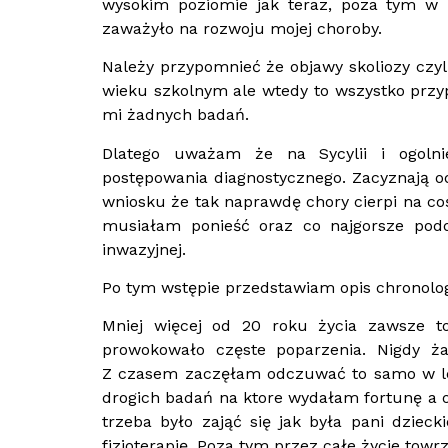
wysokim poziomie jak teraz, poza tym w l
zaważyło na rozwoju mojej choroby.
Należy przypomnieć że objawy skoliozy czyli
wieku szkolnym ale wtedy to wszystko przyp
mi żadnych badań.
Dlatego uważam że na Sycylii i ogolni
postępowania diagnostycznego. Zacyznają 
wniosku że tak naprawdę chory cierpi na co
musiałam ponieść oraz co najgorsze podda
inwazyjnej.
Po tym wstępie przedstawiam opis chronolog
Mniej więcej od 20 roku życia zawsze t
prowokowało częste poparzenia. Nigdy ża
Z czasem zaczęłam odczuwać to samo w lewe
drogich badań na ktore wydałam fortunę a o
trzeba było zająć się jak była pani dzie
fizjoterapię. Poza tym przez całe życie to