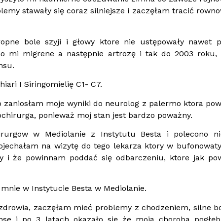
emy stawały się coraz silniejsze i zaczęłam tracić rown
opne bole szyji i głowy ktore nie ustępowały nawet p
o mi migrene a następnie artrozę i tak do 2003 roku,
nsu.
ari I Siringomielię C1- C7.
o zaniosłam moje wyniki do neurolog z palermo ktora pow
chirurga, ponieważ moj stan jest bardzo poważny.
urgow w Mediolanie z Instytutu Besta i polecono nie
ojechałam na wizytę do tego lekarza ktory w bufonowat
y i że powinnam poddać się odbarczeniu, ktore jak pow
mnie w Instytucie Besta w Mediolanie.
 zdrowia, zaczęłam mieć problemy z chodzeniem, silne bol
se i po 3 latach okazało się że moja choroba pogłębi