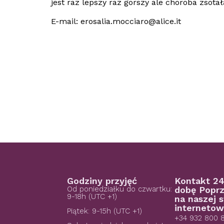
jest raz lepszy raz gorszy ale choroba zsot
E-mail:
erosalia.mocciaro@alice.it
Godziny przyjęć
Kontakt 24
Od poniedziałku do czwartku:
dobę Poprz
9-18h (UTC +1)
na naszej s
internetow
Piątek: 9-15h (UTC +1)
+34 932 800 