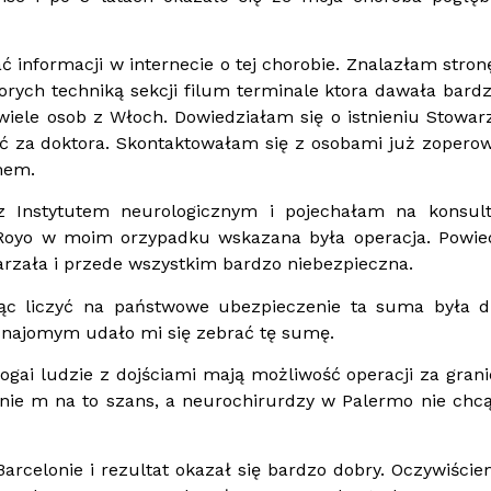
informacji w internecie o tej chorobie. Znalazłam stronę
orych techniką sekcji filum terminale ktora dawała bard
 wiele osob z Włoch. Dowiedziałam się o istnieniu Stowar
yć za doktora. Skontaktowałam się z osobami już zopero
mem.
z Instytutem neurologicznym i pojechałam na konsult
 Royo w moim orzypadku wskazana była operacja. Powie
arzała i przede wszystkim bardzo niebezpieczna.
gąc liczyć na państwowe ubezpieczenie ta suma była d
 znajomym udało mi się zebrać tę sumę.
ogai ludzie z dojściami mają możliwość operacji za granic
i nie m na to szans, a neurochirurdzy w Palermo nie ch
rcelonie i rezultat okazał się bardzo dobry. Oczywiście