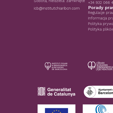
Sobota, niedziela: zamknięte
+34 932 066 
Porady pr
icb@institutchiaribcn.com
Regulacje pr
Informacja p
Polityka pryw
Polityka plikó