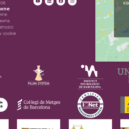
406
Kl
awne
awne
rawna
atności
w cookie