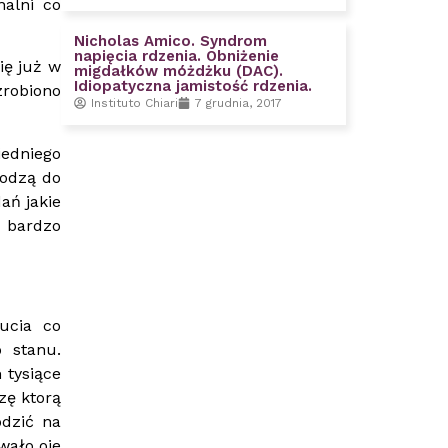
nalni co
Nicholas Amico. Syndrom
napięcia rdzenia. Obniżenie
ię już w
migdałków móżdżku (DAC).
Idiopatyczna jamistość rdzenia.
zrobiono
Instituto Chiari
7 grudnia, 2017
edniego
hodzą do
ań jakie
i bardzo
ucia co
 stanu.
 tysiące
zę ktorą
odzić na
wało oje