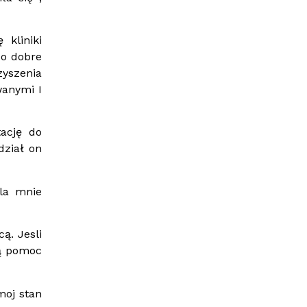
 kliniki
zo dobre
zyszenia
wanymi I
ację do
dział on
la mnie
ą. Jesli
cą pomoc
moj stan