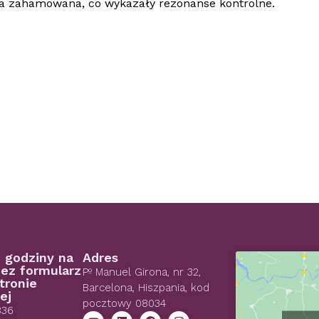
ała zahamowana, co wykazały rezonanse kontrolne.
 godziny na
Adres
ez formularz
Pº Manuel Girona, nr 32,
tronie
Barcelona, Hiszpania, kod
ej
pocztowy 08034
836