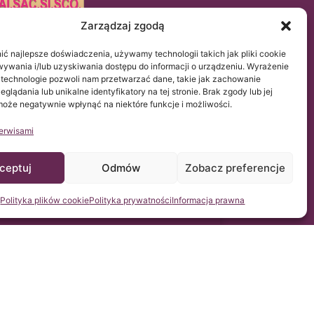
Zarządzaj zgodą
ć najlepsze doświadczenia, używamy technologii takich jak pliki cookie
UE 2016/679 (RGPD).
ywania i/lub uzyskiwania dostępu do informacji o urządzeniu. Wyrażenie
ynie uprzejmością Instytutu Chiari & Siringomielia &
y się z tą stroną.
 technologie pozwoli nam przetwarzać dane, takie jak zachowanie
glądania lub unikalne identyfikatory na tej stronie. Brak zgody lub jej
oże negatywnie wpłynąć na niektóre funkcje i możliwości.
erwisami
ceptuj
Odmów
Zobacz preferencje
Polityka plików cookie
Polityka prywatności
Informacja prawna