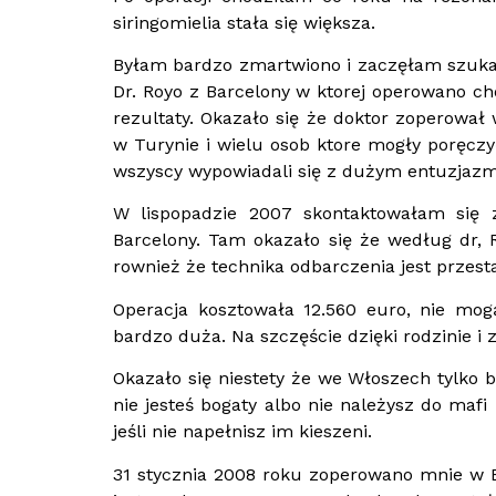
siringomielia stała się większa.
Byłam bardzo zmartwiono i zaczęłam szukać 
Dr. Royo z Barcelony w ktorej operowano ch
rezultaty. Okazało się że doktor zoperował
w Turynie i wielu osob ktore mogły poręcz
wszyscy wypowiadali się z dużym entuzjaz
W lispopadzie 2007 skontaktowałam się 
Barcelony. Tam okazało się że według dr,
rownież że technika odbarczenia jest przest
Operacja kosztowała 12.560 euro, nie mo
bardzo duża. Na szczęście dzięki rodzinie i
Okazało się niestety że we Włoszech tylko b
nie jesteś bogaty albo nie należysz do maf
jeśli nie napełnisz im kieszeni.
31 stycznia 2008 roku zoperowano mnie w Ba