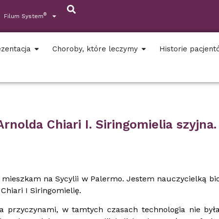
®
Filum System
zentacja
Choroby, które leczymy
Historie pacjen
nolda Chiari I. Siringomielia szyjna.
 mieszkam na Sycylii w Palermo. Jestem nauczycielką biol
hiari I Siringomielię.
 przyczynami, w tamtych czasach technologia nie był