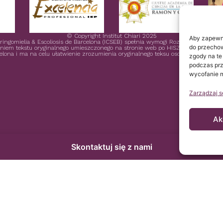
© Copyright Institut Chiari 2025
Aby zapewni
Siringomielia & Escoliosis de Barcelona (ICSEB) spełnia wymogi Rozporządzenia 
do przechow
eniem tekstu oryginalnego umieszczonego na stronie web po HISZPAŃSKU i jest jed
celona i ma na celu ułatwienie zrozumienia oryginalnego teksu osobie, która połącz
zgody na te
podczas prze
wycofanie m
Zarządzaj s
Ak
Skontaktuj się z nami