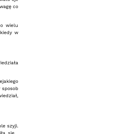
owagę co
o wielu
 kiedy w
iedziała
jakiego
y sposob
iedział,
e szyji.
ła się ,