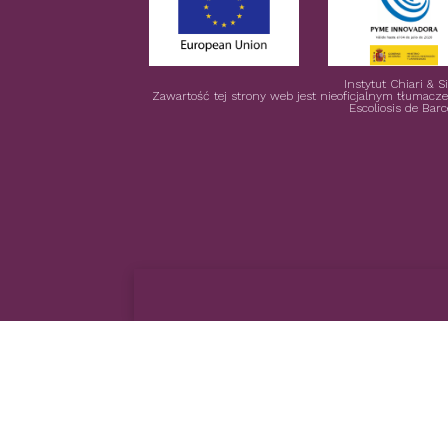
Instytut Chiari & 
Zawartość tej strony web jest nieoficjalnym tłumacz
Escoliosis de Bar