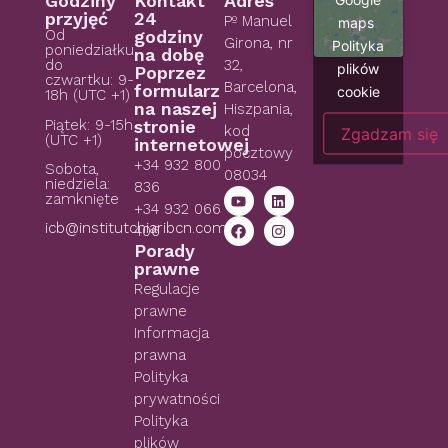
Godziny
Kontakt
Adres
przyjęć
24
Pº Manuel
maps
Od
godziny
Girona, nr
Polityka
poniedziałku
na dobę
do
32,
plików
Poprzez
czwartku: 9-
Barcelona,
formularz
cookie
18h (UTC +1)
na naszej
Hiszpania,
Piątek: 9-15h
stronie
kod
Zgadzam się
(UTC +1)
internetowej
pocztowy
+34 932 800
Sobota,
08034
niedziela:
836
zamknięte
+34 932 066
icb@institutchiaribcn.com
406
Porady
prawne
Regulacje
prawne
Informacja
prawna
Polityka
prywatności
Polityka
plików