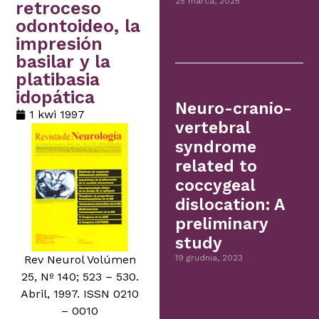
25 marca, 2025
retroceso
odontoideo, la
impresión
basilar y la
platibasia
idopática
Neuro-cranio-
1 kwi 1997
vertebral
syndrome
related to
coccygeal
dislocation: A
preliminary
study
Rev Neurol Volúmen
19 grudnia, 2023
25, Nº 140; 523 – 530.
Abril, 1997. ISSN 0210
– 0010