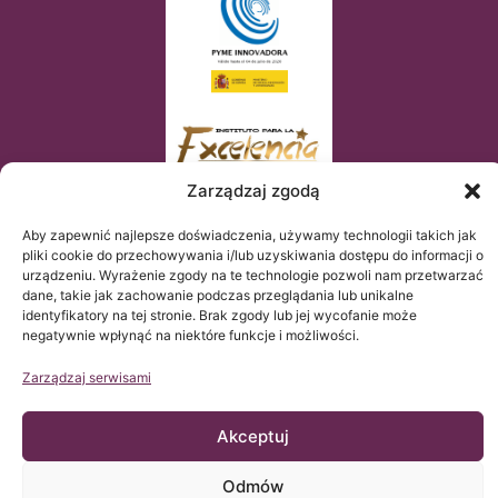
Zarządzaj zgodą
Aby zapewnić najlepsze doświadczenia, używamy technologii takich jak
pliki cookie do przechowywania i/lub uzyskiwania dostępu do informacji o
urządzeniu. Wyrażenie zgody na te technologie pozwoli nam przetwarzać
dane, takie jak zachowanie podczas przeglądania lub unikalne
identyfikatory na tej stronie. Brak zgody lub jej wycofanie może
negatywnie wpłynąć na niektóre funkcje i możliwości.
Zarządzaj serwisami
Akceptuj
© Copyright Institut Chiari 2025
Instytut Chiari & Siringomielia & Escoliosis de Barcelona (ICSEB)
spełnia wymogi Rozporządzenia UE 2016/679 (RGPD).
Zawartość tej strony web jest nieoficjalnym tłumaczeniem
Odmów
tekstu oryginalnego umieszczonego na stronie web po