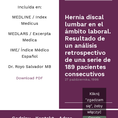
Incluida en:
Hernia discal
MEDLINE / Index
Medicus
lumbar en el
ámbito laboral.
MEDLARS / Excerpta
Resultado de
Medica
un análisis
IME/ Índice Médico
retrospectivo
Español
de una serie de
189 pacientes
Dr. Royo Salvador MB
consecutivos
Download PDF
27 października, 1998
Kliknij
"zgadzam
się", żeby
włączyć
Google