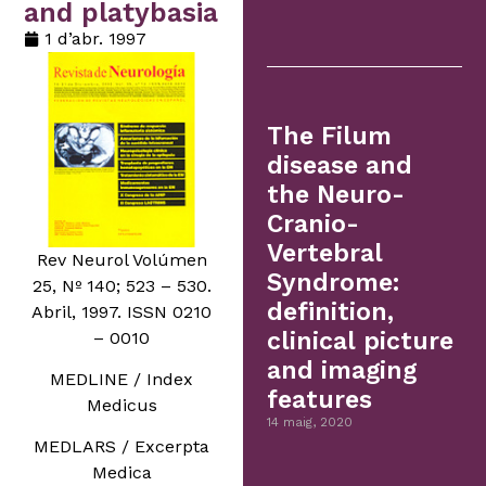
and platybasia
1 d’abr. 1997
The Filum
disease and
the Neuro-
Cranio-
Vertebral
Rev Neurol Volúmen
Syndrome:
25, Nº 140; 523 – 530.
definition,
Abril, 1997. ISSN 0210
clinical picture
– 0010
and imaging
MEDLINE / Index
features
Medicus
14 maig, 2020
MEDLARS / Excerpta
Medica