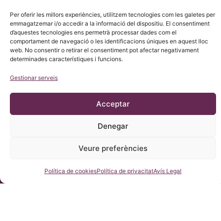
Per oferir les millors experiències, utilitzem tecnologies com les galetes per
emmagatzemar i/o accedir a la informació del dispositiu. El consentiment
d’aquestes tecnologies ens permetrà processar dades com el
comportament de navegació o les identificacions úniques en aquest lloc
web. No consentir o retirar el consentiment pot afectar negativament
determinades característiques i funcions.
Gestionar serveis
© Copyright Institut Chiari 2025
L’Institut Chiari & Siringomielia & Escoliosis de Barcelona (ICSEB)
compleix amb el que s’estableix en el Reglament UE 2016/679
Acceptar
(RGPD).
El contingut d’aquesta web és una traducció no oficial del text
original de la web en CASTELLÀ, per cortesia de l’Institut Chiari
Denegar
& Siringomielia & Escoliosis de Barcelona amb el propòsit de
facilitar la seva comprensió a qualsevol que desitgi accedir a la
web.
Veure preferències
Consulteu-nos
Política de cookies
Política de privacitat
Avís Legal