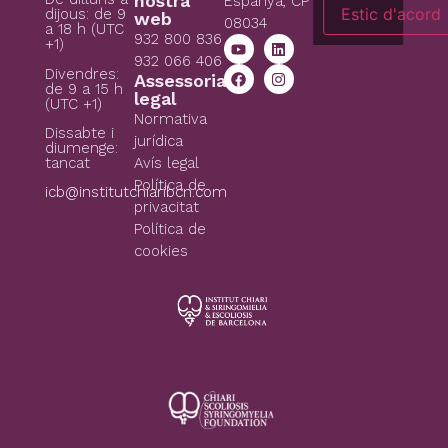
nostra
Espanya, CP
Estic d'acord
dijous: de 9
web
08034
a 18 h (UTC
932 800 836
+1)
932 066 406
Divendres:
Assessoria
de 9 a 15 h
legal
(UTC +1)
Normativa
Dissabte i
jurídica
diumenge:
tancat
Avís legal
Política de
icb@institutchiaribcn.com
privacitat
Política de
cookies