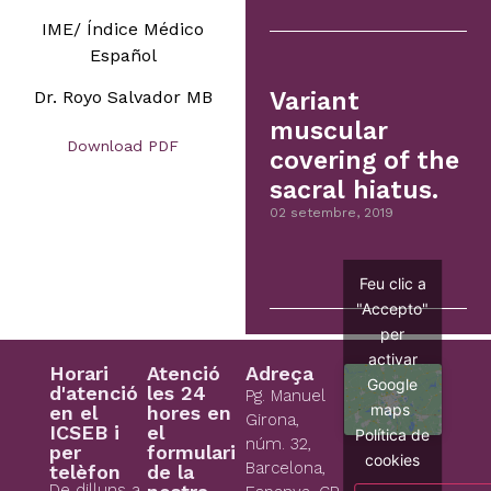
IME/ Índice Médico
Español
Dr. Royo Salvador MB
Variant
muscular
Download PDF
covering of the
sacral hiatus.
02 setembre, 2019
Feu clic a
"Accepto"
per
activar
Horari
Atenció
Adreça
Google
d'atenció
les 24
Pg. Manuel
maps
en el
hores en
Girona,
ICSEB i
el
Política de
núm. 32,
per
formulari
cookies
Barcelona,
telèfon
de la
De dilluns a