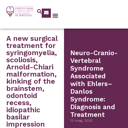
A new surgical
treatment for
syringomyelia,
Neuro-Cranio-
scoliosis,
Vertebral
Arnold-Chiari
Syndrome
malformation,
Associated
kinking of the
with Ehlers–
brainstem,
Danlos
odontoid
Syndrome:
recess,
Diagnosis and
idiopathic
Treatment
basilar
13 maig, 2025
impression